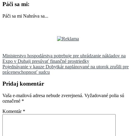
Páči sa mi:
Páči sa mi
Nahráva sa...
Navigácia
Ministerstvo hospodárstva potrebuje pre uhrádzanie nákladov na
Expo v Dubaji presúvať finančné prostriedky
v
Pojednávanie v kauze Dobytkár naplánované na utorok zrušili pre
článku
práceneschopnosť sudcu
Pridaj komentár
Vaša e-mailová adresa nebude zverejnená.
Vyžadované polia sú
označené
*
Komentár
*