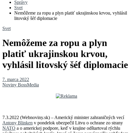
Správy
Svet
Nemôžeme za ropu a plyn platiť ukrajinskou krvou, vyhlásil
litovský šéf diplomacie
Svet
Nemôžeme za ropu a plyn
platiť ukrajinskou krvou,
vyhlásil litovský šéf diplomacie
7. marca 2022
Noviny BossMedia
7.3.2022 (Webnoviny.sk) – Americký minister zahraničných vecí
Antony Blinken
v pondelok ubezpečil Litvu o ochrane zo strany
NATO
a o americkej podpore, keď v krajine odštartoval rýchlu