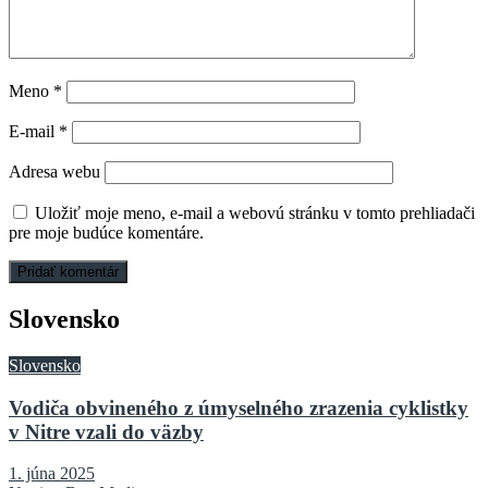
Meno
*
E-mail
*
Adresa webu
Uložiť moje meno, e-mail a webovú stránku v tomto prehliadači
pre moje budúce komentáre.
Slovensko
Slovensko
Vodiča obvineného z úmyselného zrazenia cyklistky
v Nitre vzali do väzby
1. júna 2025