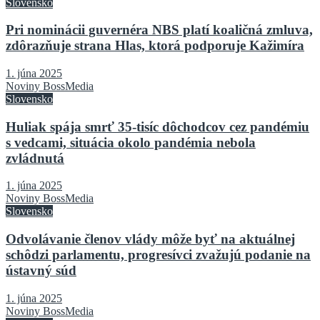
Slovensko
Pri nominácii guvernéra NBS platí koaličná zmluva,
zdôrazňuje strana Hlas, ktorá podporuje Kažimíra
1. júna 2025
Noviny BossMedia
Slovensko
Huliak spája smrť 35-tisíc dôchodcov cez pandémiu
s vedcami, situácia okolo pandémia nebola
zvládnutá
1. júna 2025
Noviny BossMedia
Slovensko
Odvolávanie členov vlády môže byť na aktuálnej
schôdzi parlamentu, progresívci zvažujú podanie na
ústavný súd
1. júna 2025
Noviny BossMedia