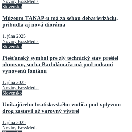
Noviny BossMedia
Slovensko
Múzeum TANAP-u má za sebou debarierizáciu,
pribudla aj nová dioráma
1. júna 2025
Noviny BossMedia
Slovensko
Piešťanský symbol pre zlý technický stav prešiel
obnovou, socha Barlolámača má pod nohami
vynovenú fontánu
1. júna 2025
Noviny BossMedia
Slovensko
Unikajúceho bratislavského vodiča pod vplyvom
drog zastavil až varovný výstrel
1. júna 2025
Noviny BossMedia