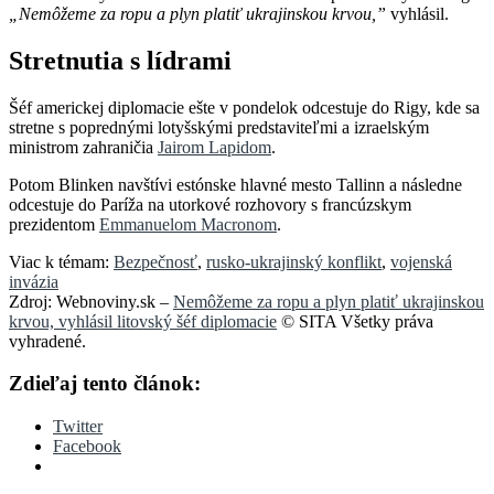
„Nemôžeme za ropu a plyn platiť ukrajinskou krvou,”
vyhlásil.
Stretnutia s lídrami
Šéf americkej diplomacie ešte v pondelok odcestuje do Rigy, kde sa
stretne s poprednými lotyšskými predstaviteľmi a izraelským
ministrom zahraničia
Jairom Lapidom
.
Potom Blinken navštívi estónske hlavné mesto Tallinn a následne
odcestuje do Paríža na utorkové rozhovory s francúzskym
prezidentom
Emmanuelom Macronom
.
Viac k témam:
Bezpečnosť
,
rusko-ukrajinský konflikt
,
vojenská
invázia
Zdroj: Webnoviny.sk –
Nemôžeme za ropu a plyn platiť ukrajinskou
krvou, vyhlásil litovský šéf diplomacie
© SITA Všetky práva
vyhradené.
Zdieľaj tento článok:
Twitter
Facebook