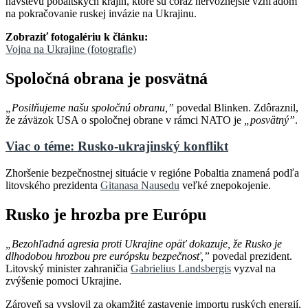
návštevu pobaltských krajín, ktoré sú čoraz nervóznejšie vzhľadom
na pokračovanie ruskej invázie na Ukrajinu.
Zobraziť fotogalériu k článku:
Vojna na Ukrajine (fotografie)
Spoločná obrana je posvätná
„Posilňujeme našu spoločnú obranu,”
povedal Blinken. Zdôraznil,
že záväzok USA o spoločnej obrane v rámci NATO je
„posvätný”
.
Viac o téme: Rusko-ukrajinský konflikt
Zhoršenie bezpečnostnej situácie v regióne Pobaltia znamená podľa
litovského prezidenta
Gitanasa Nausedu
veľké znepokojenie.
Rusko je hrozba pre Európu
„
Bezohľadná agresia proti Ukrajine opäť dokazuje, že Rusko je
dlhodobou hrozbou pre európsku bezpečnosť,”
povedal prezident.
Litovský minister zahraničia
Gabrielius Landsbergis
vyzval na
zvýšenie pomoci Ukrajine.
Zároveň sa vyslovil za okamžité zastavenie importu ruských energií.