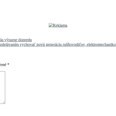
nula výrazne dopredu
zdelávaním vychovať novú generáciu rušňovodičov, elektromechaniko
čené
*