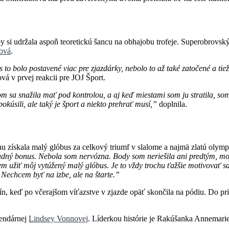
 si udržala aspoň teoretickú šancu na obhajobu trofeje. Superobrovský
nová
.
o bolo postavené viac pre zjazdárky, nebolo to až také zatočené a tiež 
vá v prvej reakcii pre JOJ Šport.
om sa snažila mať pod kontrolou, a aj keď miestami som ju stratila, so
kúsili, ale taký je šport a niekto prehrať musí,”
doplnila.
u získala malý glóbus za celkový triumf v slalome a najmä zlatú olym
padný bonus. Nebola som nervózna. Body som neriešila ani predtým, m
em užiť môj vytúžený malý glóbus. Je to vždy trochu ťažšie motivovať 
 Nechcem byť na izbe, ale na štarte.”
, keď po včerajšom víťazstve v zjazde opäť skončila na pódiu. Do prieb
gendárnej
Lindsey Vonnovej
. Líderkou histórie je Rakúšanka Annemar