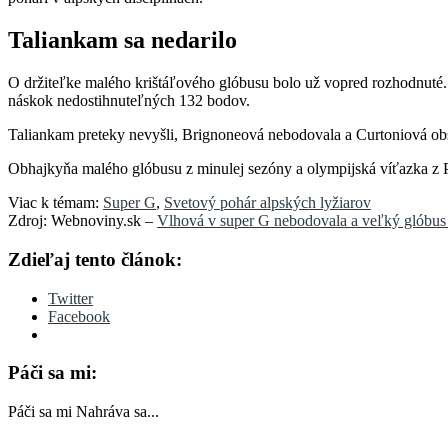
Taliankam sa nedarilo
O držiteľke malého krištáľového glóbusu bolo už vopred rozhodnuté
náskok nedostihnuteľných 132 bodov.
Taliankam preteky nevyšli, Brignoneová nebodovala a Curtoniová obsad
Obhajkyňa malého glóbusu z minulej sezóny a olympijská víťazka z
Viac k témam:
Super G
,
Svetový pohár alpských lyžiarov
Zdroj: Webnoviny.sk –
Vlhová v super G nebodovala a veľký glóbus ne
Zdieľaj tento článok:
Twitter
Facebook
Páči sa mi:
Páči sa mi
Nahráva sa...