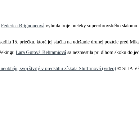
.
Federica Brignoneová
vyhrala troje preteky superobrovského slalomu
ila 15. priečku, ktorá jej stačila na udržanie druhej pozície pred Mik
 Pekingu
Lara Gutová-Behramiová
sa nezmestila pri dlhom skoku do jed
obháji, svoj štvrtý v predstihu získala Shiffrinová (video)
© SITA Vše