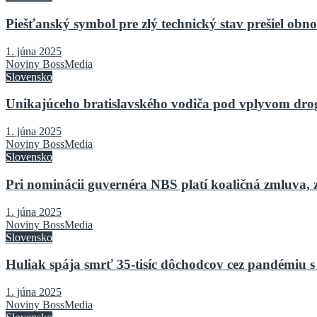
Piešťanský symbol pre zlý technický stav prešiel o
1. júna 2025
Noviny BossMedia
Slovensko
Unikajúceho bratislavského vodiča pod vplyvom drog 
1. júna 2025
Noviny BossMedia
Slovensko
Pri nominácii guvernéra NBS platí koaličná zmluva, 
1. júna 2025
Noviny BossMedia
Slovensko
Huliak spája smrť 35-tisíc dôchodcov cez pandémiu s
1. júna 2025
Noviny BossMedia