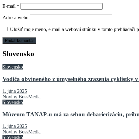
E-mail
*
Adresa webu
Uložiť moje meno, e-mail a webovú stránku v tomto prehliadači 
Slovensko
Slovensko
Vodiča obvineného z úmyselného zrazenia cyklistky v 
1. júna 2025
Noviny BossMedia
Slovensko
Múzeum TANAP-u má za sebou debarierizáciu, pribu
1. júna 2025
Noviny BossMedia
Slovensko