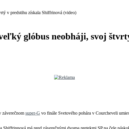
tý v predstihu získala Shiffrinová (video)
eľký glóbus neobháji, svoj štvrtý
v záverečnom
super-G
vo finále Svetového pohára v Courcheveli umiestn
a Shiffrinnová má pred záverečnými dvoma pretekmi SP na čele násko