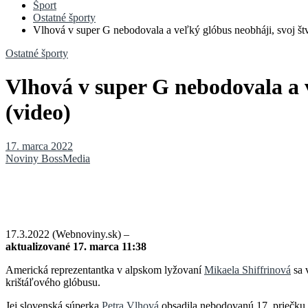
Šport
Ostatné športy
Vlhová v super G nebodovala a veľký glóbus neobháji, svoj štvr
Ostatné športy
Vlhová v super G nebodovala a v
(video)
17. marca 2022
Noviny BossMedia
17.3.2022 (Webnoviny.sk) –
aktualizované 17. marca 11:38
Americká reprezentantka v alpskom lyžovaní
Mikaela Shiffrinová
sa 
krištáľového glóbusu.
Jej slovenská súperka
Petra Vlhová
obsadila nebodovanú 17. priečku 