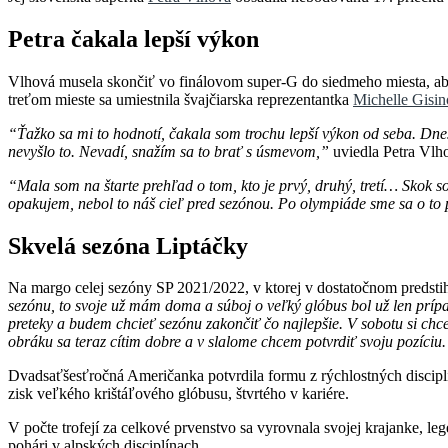
Petra čakala lepší výkon
Vlhová musela skončiť vo finálovom super-G do siedmeho miesta, aby
treťom mieste sa umiestnila švajčiarska reprezentantka
Michelle Gisi
“Ťažko sa mi to hodnotí, čakala som trochu lepší výkon od seba. Dnes t
nevyšlo to. Nevadí, snažím sa to brať s úsmevom,”
uviedla Petra Vlho
“Mala som na štarte prehľad o tom, kto je prvý, druhý, tretí… Skok s
opakujem, nebol to náš cieľ pred sezónou. Po olympiáde sme sa o to po
Skvelá sezóna Liptáčky
Na margo celej sezóny SP 2021/2022, v ktorej v dostatočnom predstih
sezónu, to svoje už mám doma a súboj o veľký glóbus bol už len prí
preteky a budem chcieť sezónu zakončiť čo najlepšie. V sobotu si chc
obráku sa teraz cítim dobre a v slalome chcem potvrdiť svoju pozíciu.
Dvadsaťšesťročná Američanka potvrdila formu z rýchlostných disciplín
zisk veľkého krištáľového glóbusu, štvrtého v kariére.
V počte trofejí za celkové prvenstvo sa vyrovnala svojej krajanke, le
pohári v alpských disciplínach.