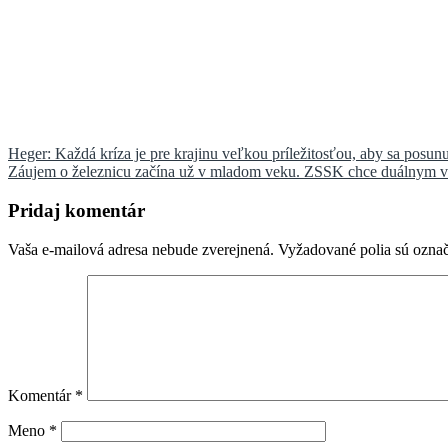
Navigácia
Heger: Každá kríza je pre krajinu veľkou príležitosťou, aby sa posu
Záujem o železnicu začína už v mladom veku. ZSSK chce duálnym v
v
článku
Pridaj komentár
Vaša e-mailová adresa nebude zverejnená.
Vyžadované polia sú ozna
Komentár
*
Meno
*