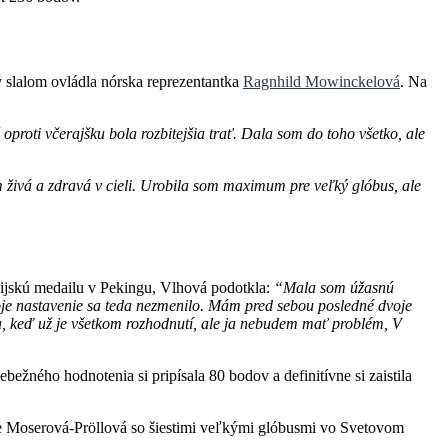
 slalom ovládla nórska reprezentantka
Ragnhild Mowinckelová
. Na
oproti včerajšku bola rozbitejšia trať. Dala som do toho všetko, ale
m živá a zdravá v cieli. Urobila som maximum pre veľký glóbus, ale
pijskú medailu v Pekingu, Vlhová podotkla:
“Mala som úžasnú
oje nastavenie sa teda nezmenilo. Mám pred sebou posledné dvoje
sa, keď už je všetkom rozhodnutí, ale ja nebudem mať problém, V
ežného hodnotenia si pripísala 80 bodov a definitívne si zaistila
ie Moserová-Pröllová so šiestimi veľkými glóbusmi vo Svetovom