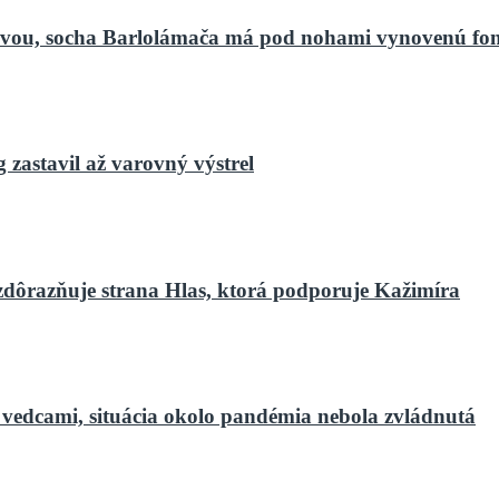
bnovou, socha Barlolámača má pod nohami vynovenú fo
zastavil až varovný výstrel
zdôrazňuje strana Hlas, ktorá podporuje Kažimíra
 vedcami, situácia okolo pandémia nebola zvládnutá