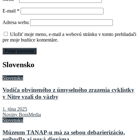
E-mail
*
Adresa webu
Uložiť moje meno, e-mail a webovú stránku v tomto prehliadači
pre moje budúce komentáre.
Slovensko
Slovensko
Vodiča obvineného z úmyselného zrazenia cyklistky
v Nitre vzali do väzby
1. júna 2025
Noviny BossMedia
Slovensko
Múzeum TANAP-u má za sebou debarierizáciu,
pribudla aj nová dioráma