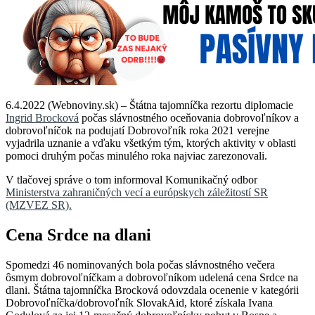
6.4.2022 (Webnoviny.sk) – Štátna tajomníčka rezortu diplomacie
Ingrid Brocková
počas slávnostného oceňovania dobrovoľníkov a
dobrovoľníčok na podujatí Dobrovoľník roka 2021 verejne
vyjadrila uznanie a vďaku všetkým tým, ktorých aktivity v oblasti
pomoci druhým počas minulého roka najviac zarezonovali.
V tlačovej správe o tom informoval Komunikačný odbor
Ministerstva zahraničných vecí a európskych záležitostí SR
(MZVEZ SR).
Cena Srdce na dlani
Spomedzi 46 nominovaných bola počas slávnostného večera
ôsmym dobrovoľníčkam a dobrovoľníkom udelená cena Srdce na
dlani. Štátna tajomníčka Brocková odovzdala ocenenie v kategórii
Dobrovoľníčka/dobrovoľník SlovakAid, ktoré získala Ivana