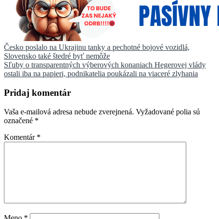
Navigácia
Česko poslalo na Ukrajinu tanky a pechotné bojové vozidlá,
Slovensko také štedré byť nemôže
v
Sľuby o transparentných výberových konaniach Hegerovej vlády
článku
ostali iba na papieri, podnikatelia poukázali na viaceré zlyhania
Pridaj komentár
Vaša e-mailová adresa nebude zverejnená.
Vyžadované polia sú
označené
*
Komentár
*
Meno
*