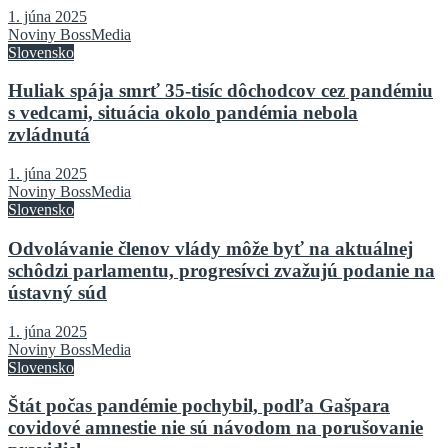
1. júna 2025
Noviny BossMedia
Slovensko
Huliak spája smrť 35-tisíc dôchodcov cez pandémiu
s vedcami, situácia okolo pandémia nebola
zvládnutá
1. júna 2025
Noviny BossMedia
Slovensko
Odvolávanie členov vlády môže byť na aktuálnej
schôdzi parlamentu, progresívci zvažujú podanie na
ústavný súd
1. júna 2025
Noviny BossMedia
Slovensko
Štát počas pandémie pochybil, podľa Gašpara
covidové amnestie nie sú návodom na porušovanie