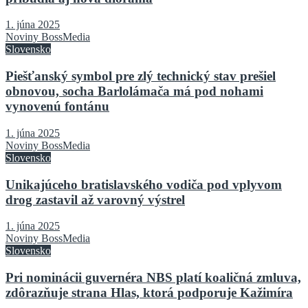
1. júna 2025
Noviny BossMedia
Slovensko
Piešťanský symbol pre zlý technický stav prešiel
obnovou, socha Barlolámača má pod nohami
vynovenú fontánu
1. júna 2025
Noviny BossMedia
Slovensko
Unikajúceho bratislavského vodiča pod vplyvom
drog zastavil až varovný výstrel
1. júna 2025
Noviny BossMedia
Slovensko
Pri nominácii guvernéra NBS platí koaličná zmluva,
zdôrazňuje strana Hlas, ktorá podporuje Kažimíra