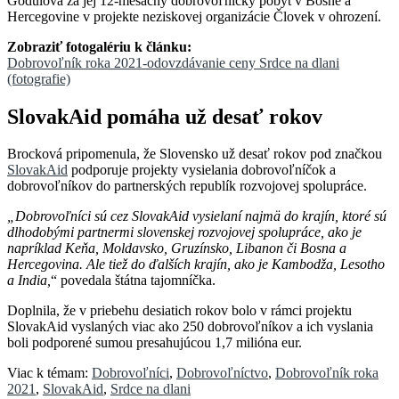
Godulová za jej 12-mesačný dobrovoľnícky pobyt v Bosne a
Hercegovine v projekte neziskovej organizácie Človek v ohrození.
Zobraziť fotogalériu k článku:
Dobrovoľník roka 2021-odovzdávanie ceny Srdce na dlani
(fotografie)
SlovakAid pomáha už desať rokov
Brocková pripomenula, že Slovensko už desať rokov pod značkou
SlovakAid
podporuje projekty vysielania dobrovoľníčok a
dobrovoľníkov do partnerských republík rozvojovej spolupráce.
„Dobrovoľníci sú cez SlovakAid vysielaní najmä do krajín, ktoré sú
dlhodobými partnermi slovenskej rozvojovej spolupráce, ako je
napríklad Keňa, Moldavsko, Gruzínsko, Libanon či Bosna a
Hercegovina. Ale tiež do ďalších krajín, ako je Kambodža, Lesotho
a India,
“ povedala štátna tajomníčka.
Doplnila, že v priebehu desiatich rokov bolo v rámci projektu
SlovakAid vyslaných viac ako 250 dobrovoľníkov a ich vyslania
boli podporené sumou presahujúcou 1,7 milióna eur.
Viac k témam:
Dobrovoľníci
,
Dobrovoľníctvo
,
Dobrovoľník roka
2021
,
SlovakAid
,
Srdce na dlani