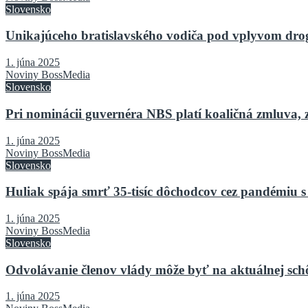
Slovensko
Unikajúceho bratislavského vodiča pod vplyvom drog 
1. júna 2025
Noviny BossMedia
Slovensko
Pri nominácii guvernéra NBS platí koaličná zmluva, 
1. júna 2025
Noviny BossMedia
Slovensko
Huliak spája smrť 35-tisíc dôchodcov cez pandémiu s
1. júna 2025
Noviny BossMedia
Slovensko
Odvolávanie členov vlády môže byť na aktuálnej sch
1. júna 2025