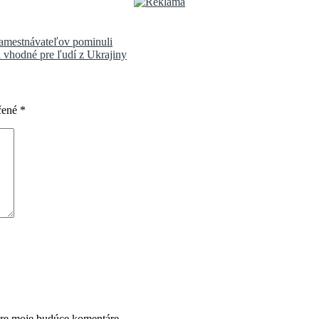
zamestnávateľov pominuli
a vhodné pre ľudí z Ukrajiny
čené
*
pre moje budúce komentáre.