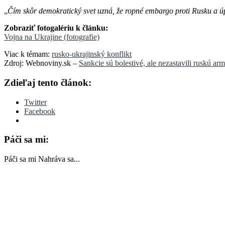
„
Čím skôr demokratický svet uzná, že ropné embargo proti Rusku a ú
Zobraziť fotogalériu k článku:
Vojna na Ukrajine (fotografie)
Viac k témam:
rusko-ukrajinský konflikt
Zdroj: Webnoviny.sk –
Sankcie sú bolestivé, ale nezastavili ruskú a
Zdieľaj tento článok:
Twitter
Facebook
Páči sa mi:
Páči sa mi
Nahráva sa...