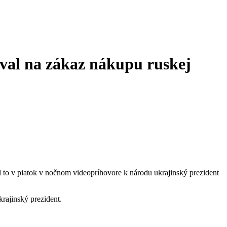
yzval na zákaz nákupu ruskej
al to v piatok v nočnom videopríhovore k národu ukrajinský prezident
krajinský prezident.