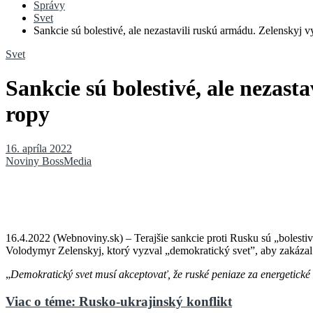
Správy
Svet
Sankcie sú bolestivé, ale nezastavili ruskú armádu. Zelenskyj 
Svet
Sankcie sú bolestivé, ale nezas
ropy
16. apríla 2022
Noviny BossMedia
16.4.2022 (Webnoviny.sk) – Terajšie sankcie proti Rusku sú „bolestivé
Volodymyr Zelenskyj, ktorý vyzval „demokratický svet”, aby zakázal
„
Demokratický svet musí akceptovať, že ruské peniaze za energetické
Viac o téme: Rusko-ukrajinský konflikt