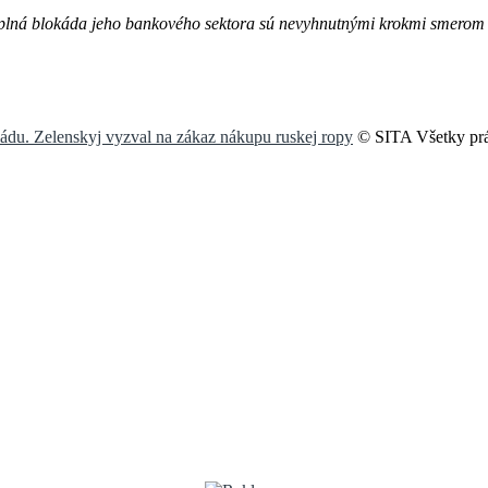
plná blokáda jeho bankového sektora sú nevyhnutnými krokmi smerom k
rmádu. Zelenskyj vyzval na zákaz nákupu ruskej ropy
© SITA Všetky prá