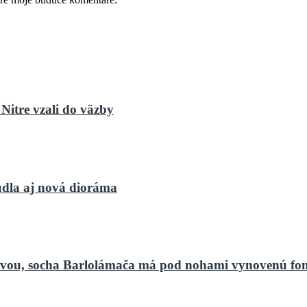
Nitre vzali do väzby
dla aj nová dioráma
bnovou, socha Barlolámača má pod nohami vynovenú fo