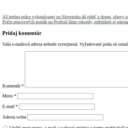
Navigácia
Až tretina práce vykonávanej na Slovensku dá robiť z domu, obavy 
Počet pracovných ponúk na Profesii láme rekordy, pribúdajú aj miest
v
článku
Pridaj komentár
Vaša e-mailová adresa nebude zverejnená.
Vyžadované polia sú ozna
Komentár
*
Meno
*
E-mail
*
Adresa webu
Uložiť moje meno, e-mail a webovú stránku v tomto prehliadači 