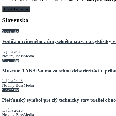
Slovensko
Slovensko
Vodiča obvineného z úmyselného zrazenia cyklistky v 
1. júna 2025
Noviny BossMedia
Slovensko
Múzeum TANAP-u má za sebou debarierizáciu, pribu
1. júna 2025
Noviny BossMedia
Slovensko
Piešťanský symbol pre zlý technický stav prešiel o
1. júna 2025
Noviny BossMedia