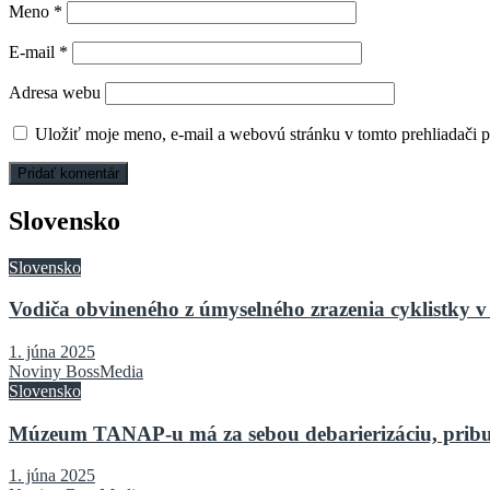
Meno
*
E-mail
*
Adresa webu
Uložiť moje meno, e-mail a webovú stránku v tomto prehliadači 
Slovensko
Slovensko
Vodiča obvineného z úmyselného zrazenia cyklistky v 
1. júna 2025
Noviny BossMedia
Slovensko
Múzeum TANAP-u má za sebou debarierizáciu, pribu
1. júna 2025