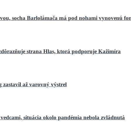
bnovou, socha Barlolámača má pod nohami vynovenú fo
zdôrazňuje strana Hlas, ktorá podporuje Kažimíra
zastavil až varovný výstrel
 vedcami, situácia okolo pandémia nebola zvládnutá