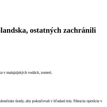
landska, ostatných zachránili
u v malajzijských vodách, zomrel.
onézske úrady, aby pokračovali v hľadaní tela. Pátraciu operáciu v