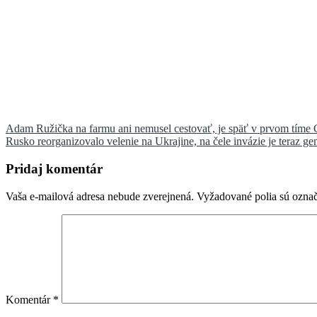
Navigácia
Adam Ružička na farmu ani nemusel cestovať, je späť v prvom tíme 
Rusko reorganizovalo velenie na Ukrajine, na čele invázie je teraz ge
v
článku
Pridaj komentár
Vaša e-mailová adresa nebude zverejnená.
Vyžadované polia sú ozna
Komentár
*