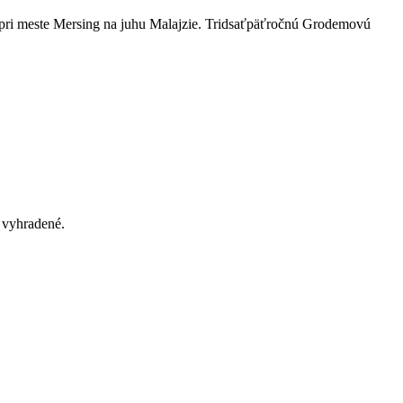
e pri meste Mersing na juhu Malajzie. Tridsaťpäťročnú Grodemovú
.
vyhradené.