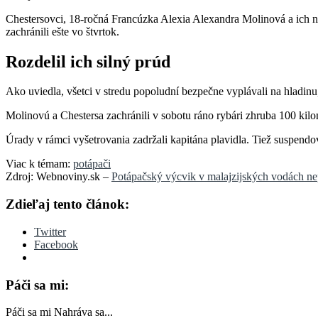
Chestersovci, 18-ročná Francúzka Alexia Alexandra Molinová a ich nó
zachránili ešte vo štvrtok.
Rozdelil ich silný prúd
Ako uviedla, všetci v stredu popoludní bezpečne vyplávali na hladinu, a
Molinovú a Chestersa zachránili v sobotu ráno rybári zhruba 100 kilom
Úrady v rámci vyšetrovania zadržali kapitána plavidla. Tiež suspendov
Viac k témam:
potápači
Zdroj: Webnoviny.sk –
Potápačský výcvik v malajzijských vodách nep
Zdieľaj tento článok:
Twitter
Facebook
Páči sa mi:
Páči sa mi
Nahráva sa...