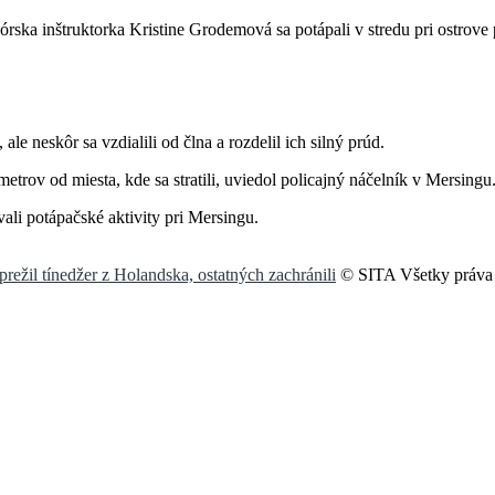
rska inštruktorka Kristine Grodemová sa potápali v stredu pri ostrov
le neskôr sa vzdialili od člna a rozdelil ich silný prúd.
etrov od miesta, kde sa stratili, uviedol policajný náčelník v Mersingu
ali potápačské aktivity pri Mersingu.
režil tínedžer z Holandska, ostatných zachránili
© SITA Všetky práva 