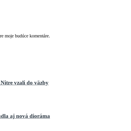
pre moje budúce komentáre.
Nitre vzali do väzby
dla aj nová dioráma