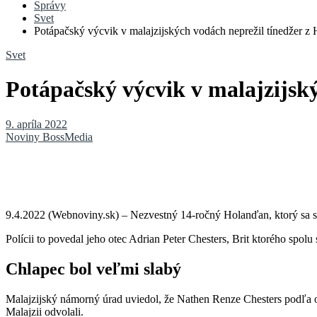
Správy
Svet
Potápačský výcvik v malajzijských vodách neprežil tínedžer z 
Svet
Potápačský výcvik v malajzijský
9. apríla 2022
Noviny BossMedia
9.4.2022 (Webnoviny.sk) – Nezvestný 14-ročný Holanďan, ktorý sa st
Polícii to povedal jeho otec Adrian Peter Chesters, Brit ktorého spo
Chlapec bol veľmi slabý
Malajzijský námorný úrad uviedol, že Nathen Renze Chesters podľa ot
Malajzii odvolali.