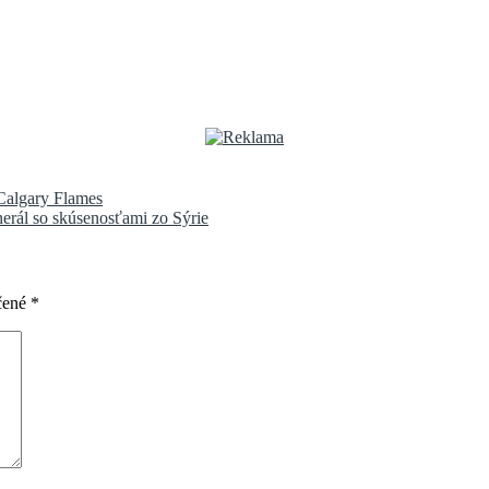
Calgary Flames
nerál so skúsenosťami zo Sýrie
čené
*