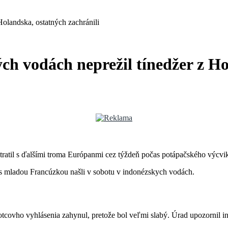
Holandska, ostatných zachránili
ch vodách neprežil tínedžer z Ho
ratil s ďalšími troma Európanmi cez týždeň počas potápačského výcvik
lu s mladou Francúzkou našli v sobotu v indonézskych vodách.
covho vyhlásenia zahynul, pretože bol veľmi slabý. Úrad upozornil ind