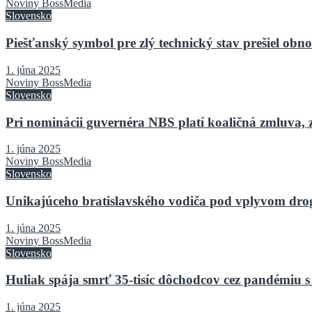
Noviny BossMedia
Slovensko
Piešťanský symbol pre zlý technický stav prešiel o
1. júna 2025
Noviny BossMedia
Slovensko
Pri nominácii guvernéra NBS platí koaličná zmluva, 
1. júna 2025
Noviny BossMedia
Slovensko
Unikajúceho bratislavského vodiča pod vplyvom drog 
1. júna 2025
Noviny BossMedia
Slovensko
Huliak spája smrť 35-tisíc dôchodcov cez pandémiu s
1. júna 2025