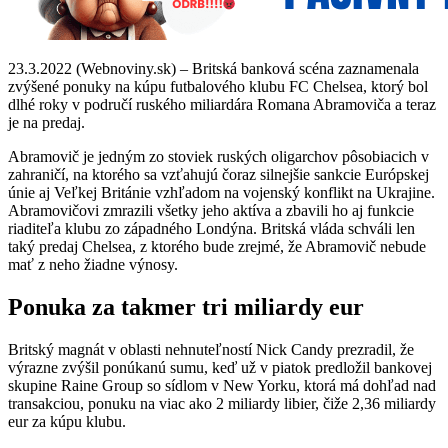
23.3.2022 (Webnoviny.sk) – Britská banková scéna zaznamenala
zvýšené ponuky na kúpu futbalového klubu FC Chelsea, ktorý bol
dlhé roky v područí ruského miliardára Romana Abramoviča a teraz
je na predaj.
Abramovič je jedným zo stoviek ruských oligarchov pôsobiacich v
zahraničí, na ktorého sa vzťahujú čoraz silnejšie sankcie Európskej
únie aj Veľkej Británie vzhľadom na vojenský konflikt na Ukrajine.
Abramovičovi zmrazili všetky jeho aktíva a zbavili ho aj funkcie
riaditeľa klubu zo západného Londýna. Britská vláda schváli len
taký predaj Chelsea, z ktorého bude zrejmé, že Abramovič nebude
mať z neho žiadne výnosy.
Ponuka za takmer tri miliardy eur
Britský magnát v oblasti nehnuteľností Nick Candy prezradil, že
výrazne zvýšil ponúkanú sumu, keď už v piatok predložil bankovej
skupine Raine Group so sídlom v New Yorku, ktorá má dohľad nad
transakciou, ponuku na viac ako 2 miliardy libier, čiže 2,36 miliardy
eur za kúpu klubu.