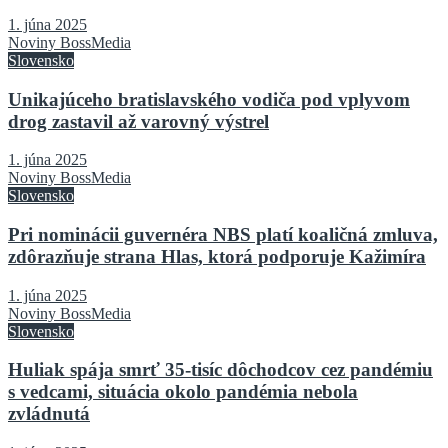
1. júna 2025
Noviny BossMedia
Slovensko
Unikajúceho bratislavského vodiča pod vplyvom
drog zastavil až varovný výstrel
1. júna 2025
Noviny BossMedia
Slovensko
Pri nominácii guvernéra NBS platí koaličná zmluva,
zdôrazňuje strana Hlas, ktorá podporuje Kažimíra
1. júna 2025
Noviny BossMedia
Slovensko
Huliak spája smrť 35-tisíc dôchodcov cez pandémiu
s vedcami, situácia okolo pandémia nebola
zvládnutá