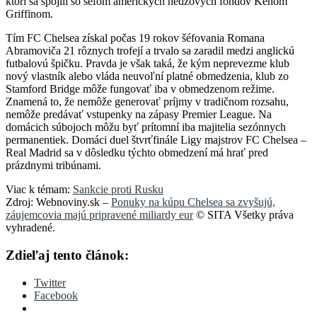
ktorí sa spojili so šéfom amerických hedžových fondov Kenom
Griffinom.
Tím FC Chelsea získal počas 19 rokov šéfovania Romana
Abramoviča 21 rôznych trofejí a trvalo sa zaradil medzi anglickú
futbalovú špičku. Pravda je však taká, že kým neprevezme klub
nový vlastník alebo vláda neuvoľní platné obmedzenia, klub zo
Stamford Bridge môže fungovať iba v obmedzenom režime.
Znamená to, že nemôže generovať príjmy v tradičnom rozsahu,
nemôže predávať vstupenky na zápasy Premier League. Na
domácich súbojoch môžu byť prítomní iba majitelia sezónnych
permanentiek. Domáci duel štvrťfinále Ligy majstrov FC Chelsea –
Real Madrid sa v dôsledku týchto obmedzení má hrať pred
prázdnymi tribúnami.
Viac k témam:
Sankcie proti Rusku
Zdroj: Webnoviny.sk –
Ponuky na kúpu Chelsea sa zvyšujú,
záujemcovia majú pripravené miliardy eur
© SITA Všetky práva
vyhradené.
Zdieľaj tento článok:
Twitter
Facebook