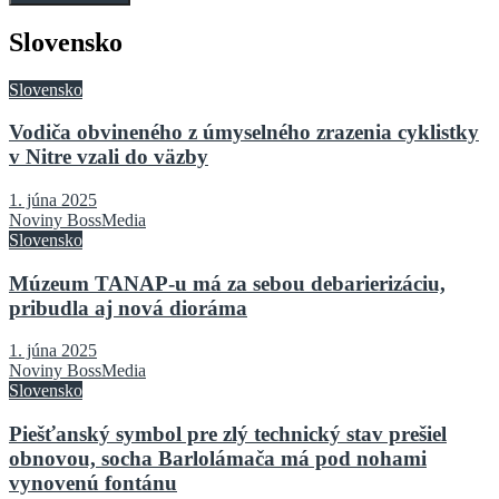
Slovensko
Slovensko
Vodiča obvineného z úmyselného zrazenia cyklistky
v Nitre vzali do väzby
1. júna 2025
Noviny BossMedia
Slovensko
Múzeum TANAP-u má za sebou debarierizáciu,
pribudla aj nová dioráma
1. júna 2025
Noviny BossMedia
Slovensko
Piešťanský symbol pre zlý technický stav prešiel
obnovou, socha Barlolámača má pod nohami
vynovenú fontánu