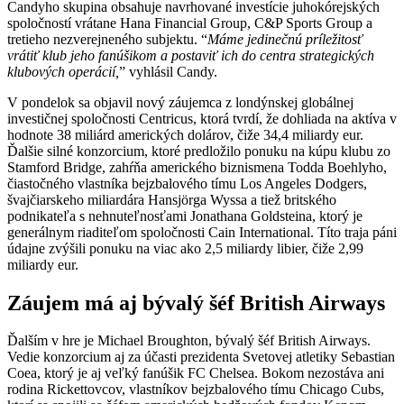
Candyho skupina obsahuje navrhované investície juhokórejských
spoločností vrátane Hana Financial Group, C&P Sports Group a
tretieho nezverejneného subjektu. “
Máme jedinečnú príležitosť
vrátiť klub jeho fanúšikom a postaviť ich do centra strategických
klubových operácií,
” vyhlásil Candy.
V pondelok sa objavil nový záujemca z londýnskej globálnej
investičnej spoločnosti Centricus, ktorá tvrdí, že dohliada na aktíva v
hodnote 38 miliárd amerických dolárov, čiže 34,4 miliardy eur.
Ďalšie silné konzorcium, ktoré predložilo ponuku na kúpu klubu zo
Stamford Bridge, zahŕňa amerického biznismena Todda Boehlyho,
čiastočného vlastníka bejzbalového tímu Los Angeles Dodgers,
švajčiarskeho miliardára Hansjörga Wyssa a tiež britského
podnikateľa s nehnuteľnosťami Jonathana Goldsteina, ktorý je
generálnym riaditeľom spoločnosti Cain International. Títo traja páni
údajne zvýšili ponuku na viac ako 2,5 miliardy libier, čiže 2,99
miliardy eur.
Záujem má aj bývalý šéf British Airways
Ďalším v hre je Michael Broughton, bývalý šéf British Airways.
Vedie konzorcium aj za účasti prezidenta Svetovej atletiky Sebastian
Coea, ktorý je aj veľký fanúšik FC Chelsea. Bokom nezostáva ani
rodina Rickettovcov, vlastníkov bejzbalového tímu Chicago Cubs,