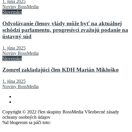
1. júna 2025
Noviny BossMedia
Slovensko
Odvolávanie členov vlády môže byť na aktuálnej
schôdzi parlamentu, progresívci zvažujú podanie na
ústavný súd
1. júna 2025
Noviny BossMedia
Slovensko
Zomrel zakladajúci člen KDH Marián Mikloško
1. júna 2025
Noviny BossMedia
Copyright © 2022 člen skupiny BossMedia Všeobecné zásady
ochrany osobných údajov
%d
blogerom sa páči toto: