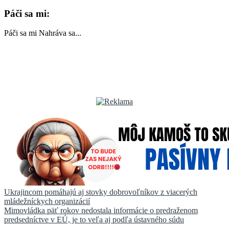
Páči sa mi:
Páči sa mi
Nahráva sa...
Navigácia
Ukrajincom pomáhajú aj stovky dobrovoľníkov z viacerých
mládežníckych organizácií
v
Mimovládka päť rokov nedostala informácie o predraženom
článku
predsedníctve v EÚ, je to veľa aj podľa ústavného súdu