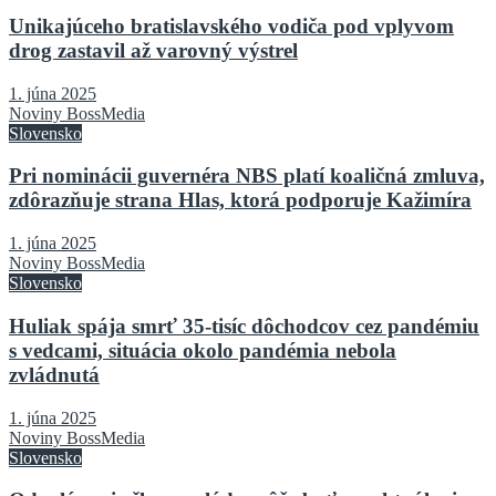
Unikajúceho bratislavského vodiča pod vplyvom
drog zastavil až varovný výstrel
1. júna 2025
Noviny BossMedia
Slovensko
Pri nominácii guvernéra NBS platí koaličná zmluva,
zdôrazňuje strana Hlas, ktorá podporuje Kažimíra
1. júna 2025
Noviny BossMedia
Slovensko
Huliak spája smrť 35-tisíc dôchodcov cez pandémiu
s vedcami, situácia okolo pandémia nebola
zvládnutá
1. júna 2025
Noviny BossMedia
Slovensko