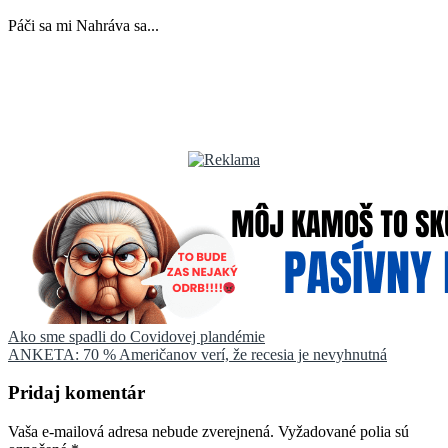
Páči sa mi
Nahráva sa...
Navigácia
Ako sme spadli do Covidovej plandémie
ANKETA: 70 % Američanov verí, že recesia je nevyhnutná
v
článku
Pridaj komentár
Vaša e-mailová adresa nebude zverejnená.
Vyžadované polia sú