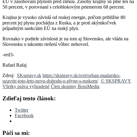
EÚ v zásobovaní plynom pred zimou. Zásoby krajiny sú plné len na
50 percent, v porovnaní s celoblokovým priemerom 68 percent.
Krajina je vysoko závislá od ruskej energie, pričom približne 80
percent jej plynu pochádza z Ruska, a je proti akýmkoľvek
prípadným sankciám EÚ na ruský plyn.
Rovnako v podiele závislosti je na tom aj Slovensko, ale vláda na
Slovensku o takomto riešení vôbec nehovorí.
-red3-
Rafael Rafaj
Zdroj:
SKspravy.sk
https://skspravy.sk/svet/orban-madarsko-
uzavrie-toto-leto-novu-dohodu-o-plyne-s-ruskom/
© SKSPRAVY
Všetky práva vyhradené
Člen skupiny BossMedia
Zdieľaj tento článok:
Twitter
Facebook
Páči sa mi: