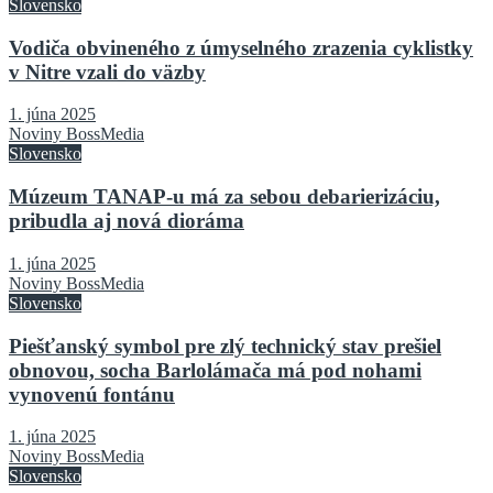
Slovensko
Vodiča obvineného z úmyselného zrazenia cyklistky
v Nitre vzali do väzby
1. júna 2025
Noviny BossMedia
Slovensko
Múzeum TANAP-u má za sebou debarierizáciu,
pribudla aj nová dioráma
1. júna 2025
Noviny BossMedia
Slovensko
Piešťanský symbol pre zlý technický stav prešiel
obnovou, socha Barlolámača má pod nohami
vynovenú fontánu
1. júna 2025
Noviny BossMedia
Slovensko