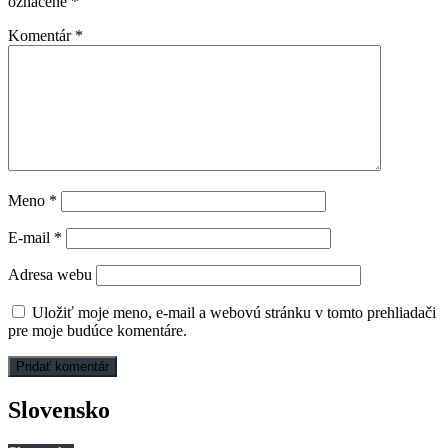
označené
*
Komentár
*
Meno
*
E-mail
*
Adresa webu
Uložiť moje meno, e-mail a webovú stránku v tomto prehliadači
pre moje budúce komentáre.
Slovensko