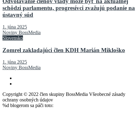
Odvolávanie členov vlády môže byť na aktuálnej
schôdzi parlamentu, progresívci zvažujú podanie na
ústavný súd
1. júna 2025
Noviny BossMedia
Slovensko
Zomrel zakladajúci člen KDH Marián Mikloško
1. júna 2025
Noviny BossMedia
Copyright © 2022 člen skupiny BossMedia Všeobecné zásady
ochrany osobných údajov
%d
blogerom sa páči toto: