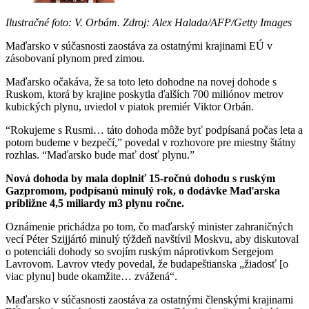
Ilustračné foto: V. Orbám. Zdroj: Alex Halada/AFP/Getty Images
Maďarsko v súčasnosti zaostáva za ostatnými krajinami EÚ v
zásobovaní plynom pred zimou.
Maďarsko očakáva, že sa toto leto dohodne na novej dohode s
Ruskom, ktorá by krajine poskytla ďalších 700 miliónov metrov
kubických plynu, uviedol v piatok premiér Viktor Orbán.
“Rokujeme s Rusmi… táto dohoda môže byť podpísaná počas leta a
potom budeme v bezpečí,” povedal v rozhovore pre miestny štátny
rozhlas. “Maďarsko bude mať dosť plynu.”
Nová dohoda by mala doplniť 15-ročnú dohodu s ruským
Gazpromom, podpísanú minulý rok, o dodávke Maďarska
približne 4,5 miliardy m3 plynu ročne.
Oznámenie prichádza po tom, čo maďarský minister zahraničných
vecí Péter Szijjártó minulý týždeň navštívil Moskvu, aby diskutoval
o potenciáli dohody so svojím ruským náprotivkom Sergejom
Lavrovom. Lavrov vtedy povedal, že budapeštianska „žiadosť [o
viac plynu] bude okamžite… zvážená“.
Maďarsko v súčasnosti zaostáva za ostatnými členskými krajinami