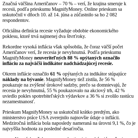
Značná väčšina Američanov – 70 % – verí, že krajina smeruje k
recesii, podľa prieskumu MagnifyMoney. Online prieskum sa
uskutočnil v dňoch 10. až 14. júna a zúčastnilo sa ho 2 082
respondentov.
Oficiálna definícia recesie vyžaduje obdobie ekonomického
poklesu, ktoré trvá najmenej dva štvrťroky.
Rekordne vysoká inflácia však spôsobila, že čoraz väčší počet
Američanov verí, že recesia je nevyhnutná. Podľa prieskumu
MagnifyMoney
neuveriteľných 88 % opýtaných označilo
infláciu za najväčší indikátor nadchádzajúcej recesie.
Okrem inflácie označilo
61 %
opýtaných za indikátor stúpajúce
náklady na bývanie
. MagnifyMoney tiež zistila, že 56 %
poukazuje na zvýšené úrokové sadzby, prečo sa domnievajú, že
recesia je nevyhnutná, 55 % poukazovalo na akciový trh, 42 %
uviedlo pokles spotrebiteľských výdavkov a 36 % si zvolilo rastúcu
nezamestnanosť.
Prieskum MagnifyMoney sa uskutočnil krátko predtým, ako
ministerstvo práce USA zverejnilo najnovšie údaje o inflácii.
Medziročná inflácia bola naposledy nameraná na úrovni 9,1 %, čo je
najvyššia hodnota za posledné desaťročia.