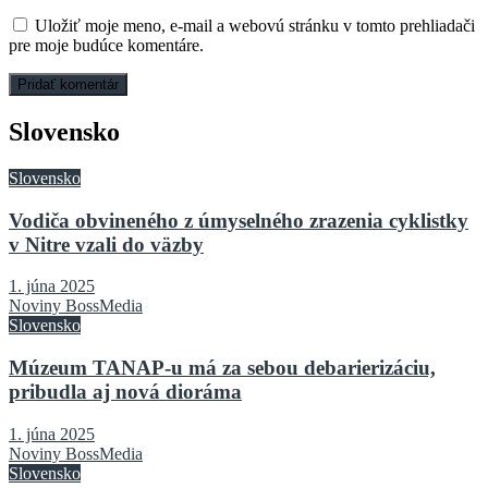
Uložiť moje meno, e-mail a webovú stránku v tomto prehliadači
pre moje budúce komentáre.
Slovensko
Slovensko
Vodiča obvineného z úmyselného zrazenia cyklistky
v Nitre vzali do väzby
1. júna 2025
Noviny BossMedia
Slovensko
Múzeum TANAP-u má za sebou debarierizáciu,
pribudla aj nová dioráma
1. júna 2025
Noviny BossMedia
Slovensko