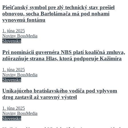
Piešťanský symbol pre zlý technický stav prešiel
obnovou, socha Barlolámača má pod nohami
vynovenú fontánu
1. júna 2025
Noviny BossMedia
Slovensko
Pri nominácii guvernéra NBS platí koaličná zmluva,
zdôrazňuje strana Hlas, ktorá podporuje Kažimíra
1. júna 2025
Noviny BossMedia
Slovensko
Unikajúceho bratislavského vodiča pod vplyvom
drog zastavil až varovný výstrel
1. júna 2025
Noviny BossMedia
Slovensko