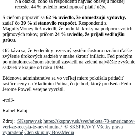
Na otázku, čoho sa respondenti najviac obávajú možnej
recesie, 44 % uviedlo neschopnosť platiť účty.
S cieľom pripraviť sa
62 % uviedlo, že obmedzujú výdavky,
zatiaľ čo
39 % si stanovilo rozpočet
. Respondenti z
MagnifyMoney tiež uviedli, že podnikli kroky na podporu svojich
príjmových tokov, pričom
24 % uviedlo, že prijali vedľajšiu
prácu.
Očakáva sa, že Federálny rezervný systém čoskoro oznámi ďalšie
zvýšenie úrokových sadzieb v snahe skrotiť infláciu. Fed predtým
po minulomesačnom stretnutí zasvietil na zelenú najväčšie zvýšenie
sadzieb v krajine od roku 1994.
Bidenova administratíva sa vo veľkej miere pokúšala pritlačiť
rastúce ceny na Vladimira Putina, čo je bod, ktorý predseda Fedu
Jerome Powell verejne vyvrátil.
-red3-
Rafael Rafaj
Zdroj:
SKspravy.sk
https://skspravy.sk/svet/anketa-70-americanov-
veri-ze-recesia-je-nevyhnutna/
© SKSPRAVY Všetky práva
vyhradené
Člen skupiny BossMedia