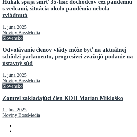
Huliak spája smrť 35-tisíc dôchodcov cez pandémiu
s vedcami, situácia okolo pandémia nebola
zvládnutá
1. júna 2025
Noviny BossMedia
Slovensko
Odvolávanie členov vlády môže byť na aktuálnej
schôdzi parlamentu, progresívci zvažujú podanie na
ústavný súd
1. júna 2025
Noviny BossMedia
Slovensko
Zomrel zakladajúci člen KDH Marián Mikloško
1. júna 2025
Noviny BossMedia