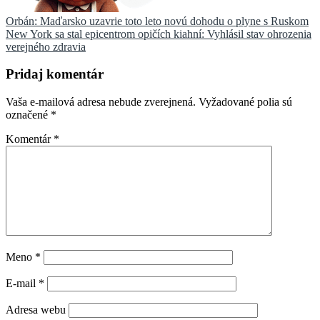
Navigácia
Orbán: Maďarsko uzavrie toto leto novú dohodu o plyne s Ruskom
New York sa stal epicentrom opičích kiahní: Vyhlásil stav ohrozenia
v
verejného zdravia
článku
Pridaj komentár
Vaša e-mailová adresa nebude zverejnená.
Vyžadované polia sú
označené
*
Komentár
*
Meno
*
E-mail
*
Adresa webu