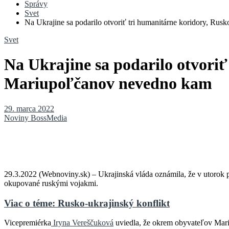
Správy
Svet
Na Ukrajine sa podarilo otvoriť tri humanitárne koridory, Ru
Svet
Na Ukrajine sa podarilo otvori
Mariupoľčanov nevedno kam
29. marca 2022
Noviny BossMedia
29.3.2022 (Webnoviny.sk) – Ukrajinská vláda oznámila, že v utorok pr
okupované ruskými vojakmi.
Viac o téme: Rusko-ukrajinský konflikt
Vicepremiérka
Iryna Vereščuková
uviedla, že okrem obyvateľov Mari