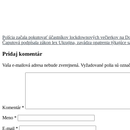
Navigácia
Polícia začala pokutovať účastníkov lockdownových večierkov na Dow
Čaputová podpísala zákon lex Ukrajina, zavádza opatrenia týkajúce sa 
v
článku
Pridaj komentár
Vaša e-mailová adresa nebude zverejnená.
Vyžadované polia sú ozna
Komentár
*
Meno
*
E-mail
*