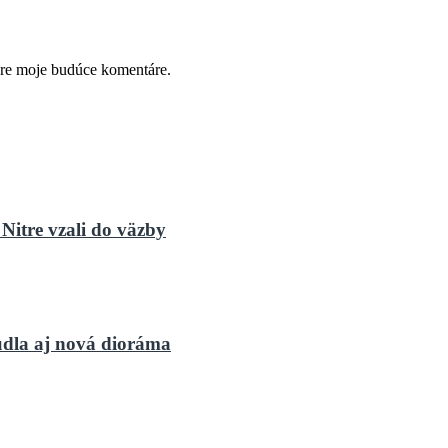
pre moje budúce komentáre.
Nitre vzali do väzby
dla aj nová dioráma