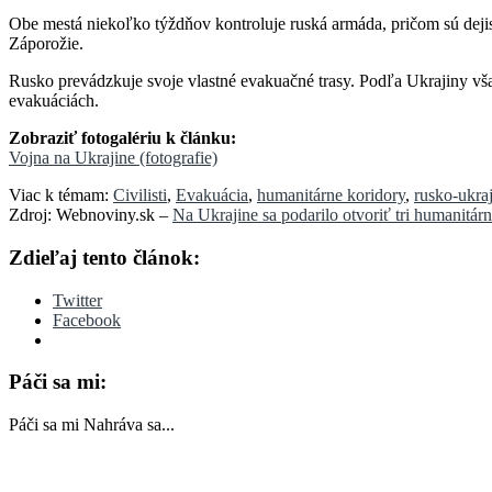
Obe mestá niekoľko týždňov kontroluje ruská armáda, pričom sú dejis
Záporožie.
Rusko prevádzkuje svoje vlastné evakuačné trasy. Podľa Ukrajiny však
evakuáciách.
Zobraziť fotogalériu k článku:
Vojna na Ukrajine (fotografie)
Viac k témam:
Civilisti
,
Evakuácia
,
humanitárne koridory
,
rusko-ukraj
Zdroj: Webnoviny.sk –
Na Ukrajine sa podarilo otvoriť tri humanit
Zdieľaj tento článok:
Twitter
Facebook
Páči sa mi:
Páči sa mi
Nahráva sa...