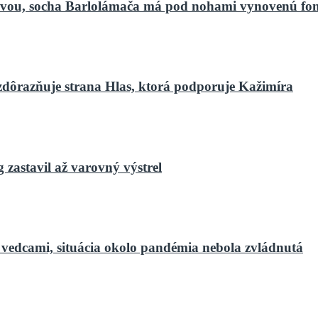
bnovou, socha Barlolámača má pod nohami vynovenú fo
zdôrazňuje strana Hlas, ktorá podporuje Kažimíra
zastavil až varovný výstrel
 vedcami, situácia okolo pandémia nebola zvládnutá