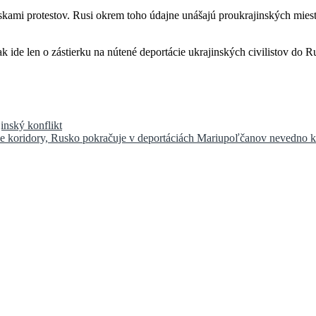
kami protestov. Rusi okrem toho údajne unášajú proukrajinských miest
 ide len o zástierku na nútené deportácie ukrajinských civilistov do 
inský konflikt
árne koridory, Rusko pokračuje v deportáciách Mariupoľčanov nevedno 