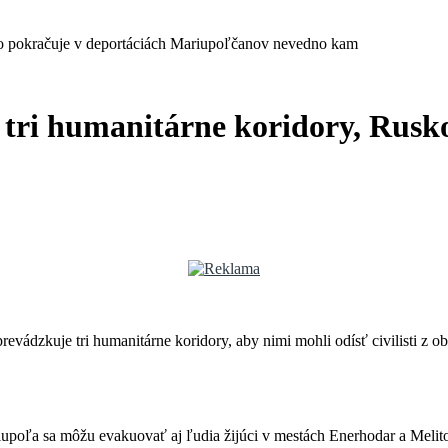
sko pokračuje v deportáciách Mariupoľčanov nevedno kam
ť tri humanitárne koridory, Rusk
evádzkuje tri humanitárne koridory, aby nimi mohli odísť civilisti z o
upoľa sa môžu evakuovať aj ľudia žijúci v mestách Enerhodar a Melit