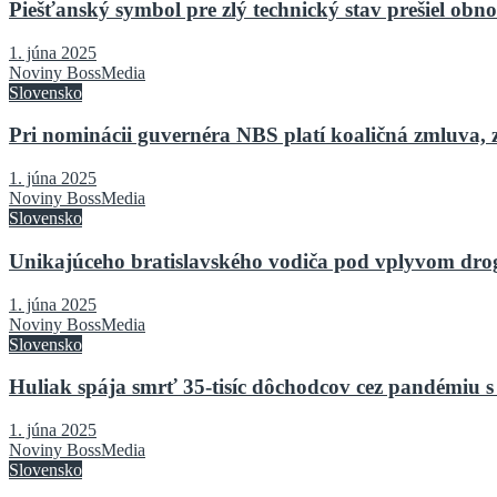
Piešťanský symbol pre zlý technický stav prešiel o
1. júna 2025
Noviny BossMedia
Slovensko
Pri nominácii guvernéra NBS platí koaličná zmluva, 
1. júna 2025
Noviny BossMedia
Slovensko
Unikajúceho bratislavského vodiča pod vplyvom drog 
1. júna 2025
Noviny BossMedia
Slovensko
Huliak spája smrť 35-tisíc dôchodcov cez pandémiu s
1. júna 2025
Noviny BossMedia
Slovensko