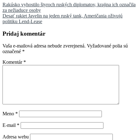
Navigácia
Rakúsko vyhostilo štyroch ruských diplomatov, krajina ich označila
za nežiaduce osoby
v
Desať rakiet Javelin na jeden ruský tank, Američania oživujú
článku
politiku Lend-Lease
Pridaj komentár
Vaša e-mailová adresa nebude zverejnená.
Vyžadované polia sú
označené
*
Komentár
*
Meno
*
E-mail
*
Adresa webu