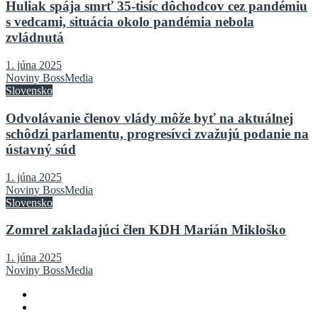
Huliak spája smrť 35-tisíc dôchodcov cez pandémiu
s vedcami, situácia okolo pandémia nebola
zvládnutá
1. júna 2025
Noviny BossMedia
Slovensko
Odvolávanie členov vlády môže byť na aktuálnej
schôdzi parlamentu, progresívci zvažujú podanie na
ústavný súd
1. júna 2025
Noviny BossMedia
Slovensko
Zomrel zakladajúci člen KDH Marián Mikloško
1. júna 2025
Noviny BossMedia