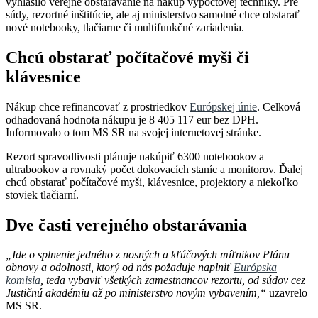
vyhlásilo verejné obstarávanie na nákup výpočtovej techniky. Pre
súdy, rezortné inštitúcie, ale aj ministerstvo samotné chce obstarať
nové notebooky, tlačiarne či multifunkčné zariadenia.
Chcú obstarať počítačové myši či
klávesnice
Nákup chce refinancovať z prostriedkov
Európskej únie
. Celková
odhadovaná hodnota nákupu je 8 405 117 eur bez DPH.
Informovalo o tom MS SR na svojej internetovej stránke.
Rezort spravodlivosti plánuje nakúpiť 6300 notebookov a
ultrabookov a rovnaký počet dokovacích staníc a monitorov. Ďalej
chcú obstarať počítačové myši, klávesnice, projektory a niekoľko
stoviek tlačiarní.
Dve časti verejného obstarávania
„Ide o splnenie jedného z nosných a kľúčových míľnikov Plánu
obnovy a odolnosti, ktorý od nás požaduje naplniť
Európska
komisia
, teda vybaviť všetkých zamestnancov rezortu, od súdov cez
Justičnú akadémiu až po ministerstvo novým vybavením,“
uzavrelo
MS SR.