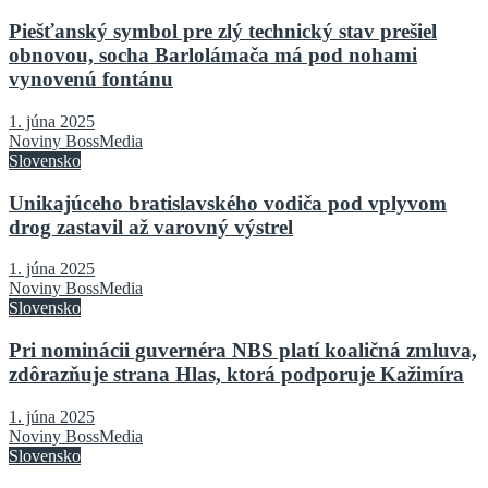
Piešťanský symbol pre zlý technický stav prešiel
obnovou, socha Barlolámača má pod nohami
vynovenú fontánu
1. júna 2025
Noviny BossMedia
Slovensko
Unikajúceho bratislavského vodiča pod vplyvom
drog zastavil až varovný výstrel
1. júna 2025
Noviny BossMedia
Slovensko
Pri nominácii guvernéra NBS platí koaličná zmluva,
zdôrazňuje strana Hlas, ktorá podporuje Kažimíra
1. júna 2025
Noviny BossMedia
Slovensko