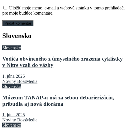
Uložiť moje meno, e-mail a webovú stránku v tomto prehliadači
pre moje budúce komentáre.
Slovensko
Slovensko
Vodiča obvineného z úmyselného zrazenia cyklistky
v Nitre vzali do väzby
1. júna 2025
Noviny BossMedia
Slovensko
Múzeum TANAP-u má za sebou debarierizáciu,
pribudla aj nová dioráma
1. júna 2025
Noviny BossMedia
Slovensko