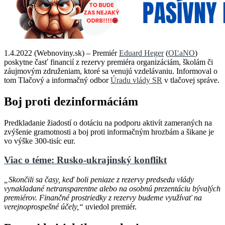
1.4.2022 (Webnoviny.sk) – Premiér
Eduard Heger
(
OĽaNO
)
poskytne časť financií z rezervy premiéra organizáciám, školám či
záujmovým združeniam, ktoré sa venujú vzdelávaniu. Informoval o
tom Tlačový a informačný odbor
Úradu vlády SR
v tlačovej správe.
Boj proti dezinformáciám
Predkladanie žiadostí o dotáciu na podporu aktivít zameraných na
zvýšenie gramotnosti a boj proti informačným hrozbám a šikane je
vo výške 300-tisíc eur.
Viac o téme: Rusko-ukrajinský konflikt
„Skončili sa časy, keď boli peniaze z rezervy predsedu vlády
vynakladané netransparentne alebo na osobnú prezentáciu bývalých
premiérov. Finančné prostriedky z rezervy budeme využívať na
verejnoprospešné účely,“
uviedol premiér.