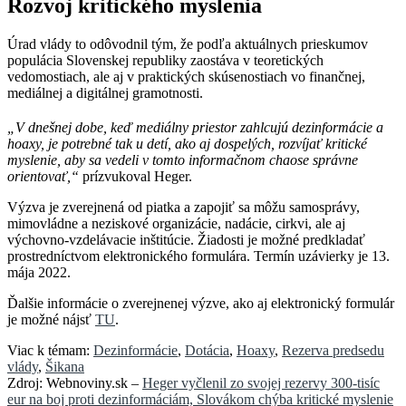
Rozvoj kritického myslenia
Úrad vlády to odôvodnil tým, že podľa aktuálnych prieskumov
populácia Slovenskej republiky zaostáva v teoretických
vedomostiach, ale aj v praktických skúsenostiach vo finančnej,
mediálnej a digitálnej gramotnosti.
„V dnešnej dobe, keď mediálny priestor zahlcujú dezinformácie a
hoaxy, je potrebné tak u detí, ako aj dospelých, rozvíjať kritické
myslenie, aby sa vedeli v tomto informačnom chaose správne
orientovať,“
prízvukoval Heger.
Výzva je zverejnená od piatka a zapojiť sa môžu samosprávy,
mimovládne a neziskové organizácie, nadácie, cirkvi, ale aj
výchovno-vzdelávacie inštitúcie. Žiadosti je možné predkladať
prostredníctvom elektronického formulára. Termín uzávierky je 13.
mája 2022.
Ďalšie informácie o zverejnenej výzve, ako aj elektronický formulár
je možné nájsť
TU
.
Viac k témam:
Dezinformácie
,
Dotácia
,
Hoaxy
,
Rezerva predsedu
vlády
,
Šikana
Zdroj: Webnoviny.sk –
Heger vyčlenil zo svojej rezervy 300-tisíc
eur na boj proti dezinformáciám, Slovákom chýba kritické myslenie