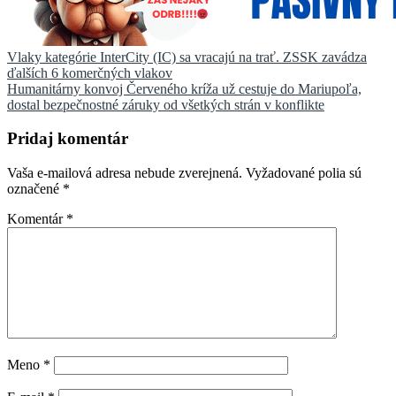
Navigácia
Vlaky kategórie InterCity (IC) sa vracajú na trať. ZSSK zavádza
ďalších 6 komerčných vlakov
v
Humanitárny konvoj Červeného kríža už cestuje do Mariupoľa,
článku
dostal bezpečnostné záruky od všetkých strán v konflikte
Pridaj komentár
Vaša e-mailová adresa nebude zverejnená.
Vyžadované polia sú
označené
*
Komentár
*
Meno
*