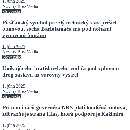
1. júna 2025
Noviny BossMedia
Slovensko
Piešťanský symbol pre zlý technický stav prešiel
obnovou, socha Barlolámača má pod nohami
vynovenú fontánu
1. júna 2025
Noviny BossMedia
Slovensko
Unikajúceho bratislavského vodiča pod vplyvom
drog zastavil až varovný výstrel
1. júna 2025
Noviny BossMedia
Slovensko
Pri nominácii guvernéra NBS platí koaličná zmluva,
zdôrazňuje strana Hlas, ktorá podporuje Kažimíra
1. júna 2025