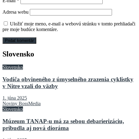
E-mail
*
Adresa webu
Uložiť moje meno, e-mail a webovú stránku v tomto prehliadači
pre moje budúce komentáre.
Slovensko
Slovensko
Vodiča obvineného z úmyselného zrazenia cyklistky
v Nitre vzali do väzby
1. júna 2025
Noviny BossMedia
Slovensko
Múzeum TANAP-u má za sebou debarierizáciu,
pribudla aj nová dioráma