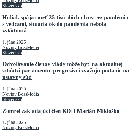
Noviny BossMedia
Slovensko
Huliak spája smrť 35-tisíc dôchodcov cez pandémiu
s vedcami, situácia okolo pandémia nebola
zvládnutá
1. júna 2025
Noviny BossMedia
Slovensko
Odvolávanie členov vlády môže byť na aktuálnej
schôdzi parlamentu, progresívci zvažujú podanie na
ústavný súd
1. júna 2025
Noviny BossMedia
Slovensko
Zomrel zakladajúci člen KDH Marián Mikloško
1. júna 2025
Noviny BossMedia