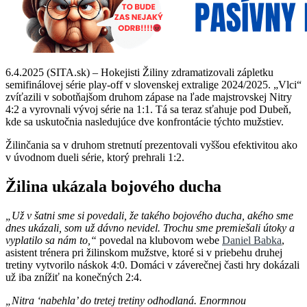
6.4.2025 (SITA.sk) – Hokejisti Žiliny zdramatizovali zápletku
semifinálovej série play-off v slovenskej extralige 2024/2025. „Vlci“
zvíťazili v sobotňajšom druhom zápase na ľade majstrovskej Nitry
4:2 a vyrovnali vývoj série na 1:1. Tá sa teraz sťahuje pod Dubeň,
kde sa uskutočnia nasledujúce dve konfrontácie týchto mužstiev.
Žilinčania sa v druhom stretnutí prezentovali vyššou efektivitou ako
v úvodnom dueli série, ktorý prehrali 1:2.
Žilina ukázala bojového ducha
„Už v šatni sme si povedali, že takého bojového ducha, akého sme
dnes ukázali, som už dávno nevidel. Trochu sme premiešali útoky a
vyplatilo sa nám to,“
povedal na klubovom webe
Daniel Babka
,
asistent trénera pri žilinskom mužstve, ktoré si v priebehu druhej
tretiny vytvorilo náskok 4:0. Domáci v záverečnej časti hry dokázali
už iba znížiť na konečných 2:4.
„Nitra ‘nabehla’ do tretej tretiny odhodlaná. Enormnou