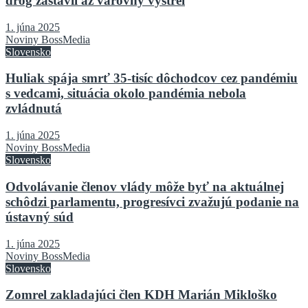
drog zastavil až varovný výstrel
1. júna 2025
Noviny BossMedia
Slovensko
Huliak spája smrť 35-tisíc dôchodcov cez pandémiu
s vedcami, situácia okolo pandémia nebola
zvládnutá
1. júna 2025
Noviny BossMedia
Slovensko
Odvolávanie členov vlády môže byť na aktuálnej
schôdzi parlamentu, progresívci zvažujú podanie na
ústavný súd
1. júna 2025
Noviny BossMedia
Slovensko
Zomrel zakladajúci člen KDH Marián Mikloško