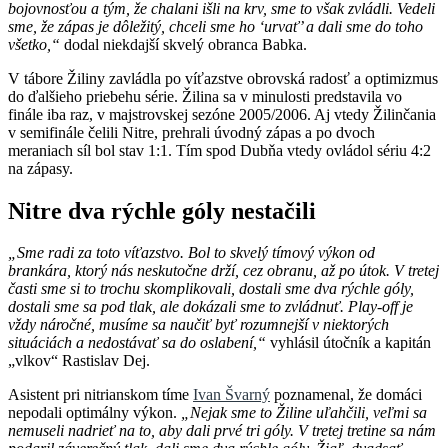
bojovnosťou a tým, že chalani išli na krv, sme to však zvládli. Vedeli
sme, že zápas je dôležitý, chceli sme ho ‘urvať’ a dali sme do toho
všetko,“
dodal niekdajší skvelý obranca Babka.
V tábore Žiliny zavládla po víťazstve obrovská radosť a optimizmus
do ďalšieho priebehu série. Žilina sa v minulosti predstavila vo
finále iba raz, v majstrovskej sezóne 2005/2006. Aj vtedy Žilinčania
v semifinále čelili Nitre, prehrali úvodný zápas a po dvoch
meraniach síl bol stav 1:1. Tím spod Dubňa vtedy ovládol sériu 4:2
na zápasy.
Nitre dva rýchle góly nestačili
„Sme radi za toto víťazstvo. Bol to skvelý tímový výkon od
brankára, ktorý nás neskutočne drží, cez obranu, až po útok. V tretej
časti sme si to trochu skomplikovali, dostali sme dva rýchle góly,
dostali sme sa pod tlak, ale dokázali sme to zvládnuť. Play-off je
vždy náročné, musíme sa naučiť byť rozumnejší v niektorých
situáciách a nedostávať sa do oslabení,“
vyhlásil útočník a kapitán
„vlkov“ Rastislav Dej.
Asistent pri nitrianskom tíme
Ivan Švarný
poznamenal, že domáci
nepodali optimálny výkon.
„Nejak sme to Žiline uľahčili, veľmi sa
nemuseli nadrieť na to, aby dali prvé tri góly. V tretej tretine sa nám