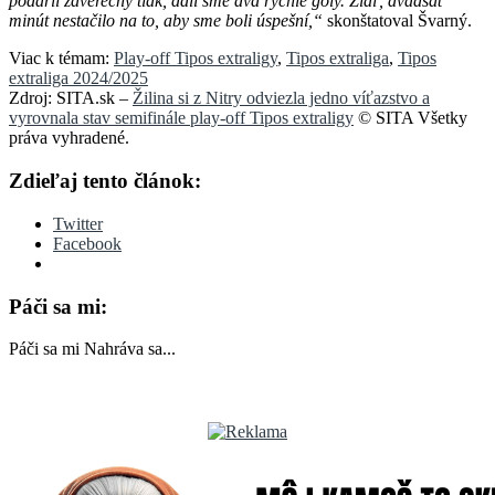
podaril záverečný tlak, dali sme dva rýchle góly. Žiaľ, dvadsať
minút nestačilo na to, aby sme boli úspešní,“
skonštatoval Švarný.
Viac k témam:
Play-off Tipos extraligy
,
Tipos extraliga
,
Tipos
extraliga 2024/2025
Zdroj: SITA.sk –
Žilina si z Nitry odviezla jedno víťazstvo a
vyrovnala stav semifinále play-off Tipos extraligy
© SITA Všetky
práva vyhradené.
Zdieľaj tento článok:
Twitter
Facebook
Páči sa mi:
Páči sa mi
Nahráva sa...