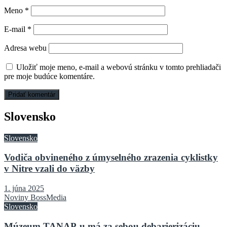
Meno
*
E-mail
*
Adresa webu
Uložiť moje meno, e-mail a webovú stránku v tomto prehliadači
pre moje budúce komentáre.
Slovensko
Slovensko
Vodiča obvineného z úmyselného zrazenia cyklistky
v Nitre vzali do väzby
1. júna 2025
Noviny BossMedia
Slovensko
Múzeum TANAP-u má za sebou debarierizáciu,