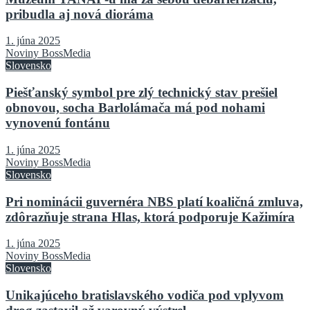
pribudla aj nová dioráma
1. júna 2025
Noviny BossMedia
Slovensko
Piešťanský symbol pre zlý technický stav prešiel
obnovou, socha Barlolámača má pod nohami
vynovenú fontánu
1. júna 2025
Noviny BossMedia
Slovensko
Pri nominácii guvernéra NBS platí koaličná zmluva,
zdôrazňuje strana Hlas, ktorá podporuje Kažimíra
1. júna 2025
Noviny BossMedia
Slovensko
Unikajúceho bratislavského vodiča pod vplyvom