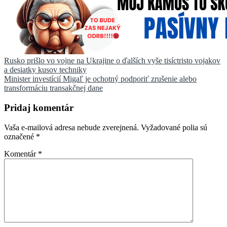
Navigácia
Rusko prišlo vo vojne na Ukrajine o ďalších vyše tisíctristo vojakov
a desiatky kusov techniky
v
Minister investícií Migaľ je ochotný podporiť zrušenie alebo
článku
transformáciu transakčnej dane
Pridaj komentár
Vaša e-mailová adresa nebude zverejnená.
Vyžadované polia sú
označené
*
Komentár
*