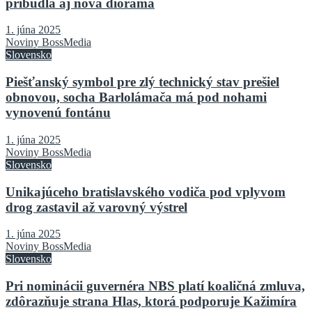
pribudla aj nová dioráma
1. júna 2025
Noviny BossMedia
Slovensko
Piešťanský symbol pre zlý technický stav prešiel
obnovou, socha Barlolámača má pod nohami
vynovenú fontánu
1. júna 2025
Noviny BossMedia
Slovensko
Unikajúceho bratislavského vodiča pod vplyvom
drog zastavil až varovný výstrel
1. júna 2025
Noviny BossMedia
Slovensko
Pri nominácii guvernéra NBS platí koaličná zmluva,
zdôrazňuje strana Hlas, ktorá podporuje Kažimíra