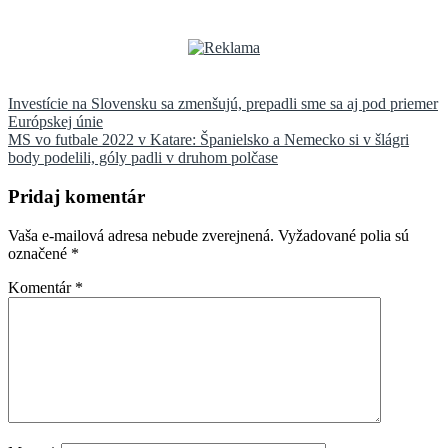
Navigácia
Investície na Slovensku sa zmenšujú, prepadli sme sa aj pod priemer
Európskej únie
v
MS vo futbale 2022 v Katare: Španielsko a Nemecko si v šlágri
článku
body podelili, góly padli v druhom polčase
Pridaj komentár
Vaša e-mailová adresa nebude zverejnená.
Vyžadované polia sú
označené
*
Komentár
*