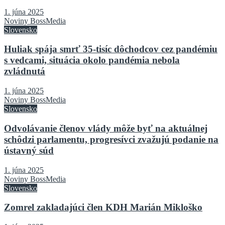
1. júna 2025
Noviny BossMedia
Slovensko
Huliak spája smrť 35-tisíc dôchodcov cez pandémiu
s vedcami, situácia okolo pandémia nebola
zvládnutá
1. júna 2025
Noviny BossMedia
Slovensko
Odvolávanie členov vlády môže byť na aktuálnej
schôdzi parlamentu, progresívci zvažujú podanie na
ústavný súd
1. júna 2025
Noviny BossMedia
Slovensko
Zomrel zakladajúci člen KDH Marián Mikloško