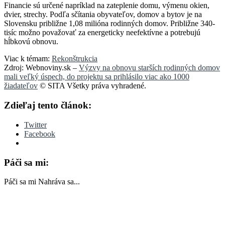
Financie sú určené napríklad na zateplenie domu, výmenu okien,
dvier, strechy. Podľa sčítania obyvateľov, domov a bytov je na
Slovensku približne 1,08 milióna rodinných domov. Približne 340-
tisíc možno považovať za energeticky neefektívne a potrebujú
hĺbkovú obnovu.
Viac k témam:
Rekonštrukcia
Zdroj: Webnoviny.sk –
Výzvy na obnovu starších rodinných domov
mali veľký úspech, do projektu sa prihlásilo viac ako 1000
žiadateľov
© SITA Všetky práva vyhradené.
Zdieľaj tento článok:
Twitter
Facebook
Páči sa mi:
Páči sa mi
Nahráva sa...