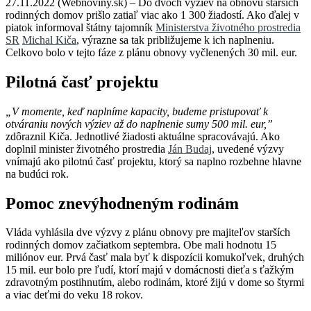
27.11.2022 (Webnoviny.sk) – Do dvoch výziev na obnovu starších
rodinných domov prišlo zatiaľ viac ako 1 300 žiadostí. Ako ďalej v
piatok informoval štátny tajomník
Ministerstva životného prostredia
SR
Michal Kiča
, výrazne sa tak približujeme k ich naplneniu.
Celkovo bolo v tejto fáze z plánu obnovy vyčlenených 30 mil. eur.
Pilotná časť projektu
„V momente, keď naplníme kapacity, budeme pristupovať k
otváraniu nových výziev až do naplnenie sumy 500 mil. eur,”
zdôraznil Kiča. Jednotlivé žiadosti aktuálne spracovávajú. Ako
doplnil minister životného prostredia
Ján Budaj
, uvedené výzvy
vnímajú ako pilotnú časť projektu, ktorý sa naplno rozbehne hlavne
na budúci rok.
Pomoc znevýhodneným rodinám
Vláda vyhlásila dve výzvy z plánu obnovy pre majiteľov starších
rodinných domov začiatkom septembra. Obe mali hodnotu 15
miliónov eur. Prvá časť mala byť k dispozícii komukoľvek, druhých
15 mil. eur bolo pre ľudí, ktorí majú v domácnosti dieťa s ťažkým
zdravotným postihnutím, alebo rodinám, ktoré žijú v dome so štyrmi
a viac deťmi do veku 18 rokov.