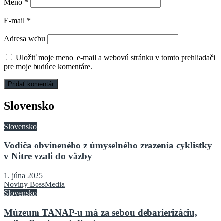
Meno
*
E-mail
*
Adresa webu
Uložiť moje meno, e-mail a webovú stránku v tomto prehliadači
pre moje budúce komentáre.
Slovensko
Slovensko
Vodiča obvineného z úmyselného zrazenia cyklistky
v Nitre vzali do väzby
1. júna 2025
Noviny BossMedia
Slovensko
Múzeum TANAP-u má za sebou debarierizáciu,