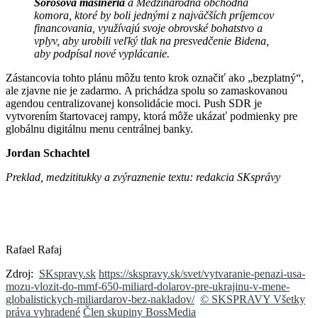
Sorosova mašinéria
a Medzinárodná obchodná
komora, ktoré by boli jednými z najväčších príjemcov
financovania, využívajú svoje obrovské bohatstvo a
vplyv, aby urobili veľký tlak na presvedčenie Bidena,
aby podpísal nové vyplácanie.
Zástancovia tohto plánu môžu tento krok označiť ako „bezplatný“,
ale zjavne nie je zadarmo. A prichádza spolu so zamaskovanou
agendou centralizovanej konsolidácie moci. Push SDR je
vytvorením štartovacej rampy, ktorá môže ukázať podmienky pre
globálnu digitálnu menu centrálnej banky.
Jordan Schachtel
Preklad, medzititukky a zvýraznenie textu: redakcia SKsprávy
Rafael Rafaj
Zdroj:
SKspravy.sk
https://skspravy.sk/svet/vytvaranie-penazi-usa-
mozu-vlozit-do-mmf-650-miliard-dolarov-pre-ukrajinu-v-mene-
globalistickych-miliardarov-bez-nakladov/
© SKSPRAVY Všetky
práva vyhradené
Člen skupiny BossMedia