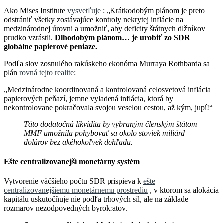
Ako Mises Institute
vysvetľuje
: „Krátkodobým plánom je preto
odstrániť všetky zostávajúce kontroly nekrytej inflácie na
medzinárodnej úrovni a umožniť, aby deficity štátnych dlžníkov
prudko vzrástli.
Dlhodobým plánom… je urobiť zo SDR
globálne papierové peniaze.
Podľa slov zosnulého rakúskeho ekonóma Murraya Rothbarda sa
plán
rovná tejto realite
:
„Medzinárodne koordinovaná a kontrolovaná celosvetová inflácia
papierových peňazí, jemne vyladená inflácia, ktorá by
nekontrolovane pokračovala svojou veselou cestou, až kým, jupí!“
Táto dodatočná likvidita by vybraným členským štátom
MMF umožnila pohybovať sa okolo stoviek miliárd
dolárov bez akéhokoľvek dohľadu.
Ešte centralizovanejší monetárny systém
Vytvorenie väčšieho počtu SDR prispieva k
ešte
centralizovanejšiemu monetárnemu prostrediu
, v ktorom sa alokácia
kapitálu uskutočňuje nie podľa trhových síl, ale na základe
rozmarov nezodpovedných byrokratov.