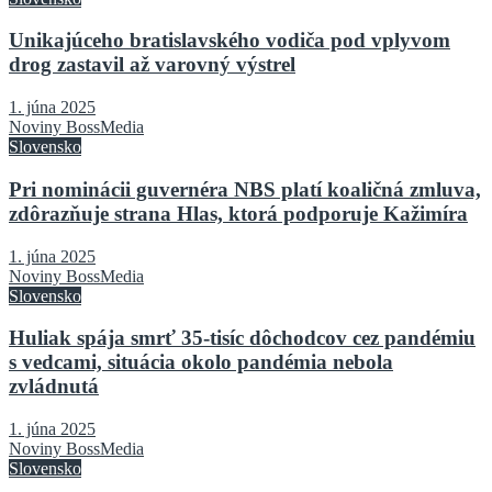
Unikajúceho bratislavského vodiča pod vplyvom
drog zastavil až varovný výstrel
1. júna 2025
Noviny BossMedia
Slovensko
Pri nominácii guvernéra NBS platí koaličná zmluva,
zdôrazňuje strana Hlas, ktorá podporuje Kažimíra
1. júna 2025
Noviny BossMedia
Slovensko
Huliak spája smrť 35-tisíc dôchodcov cez pandémiu
s vedcami, situácia okolo pandémia nebola
zvládnutá
1. júna 2025
Noviny BossMedia
Slovensko