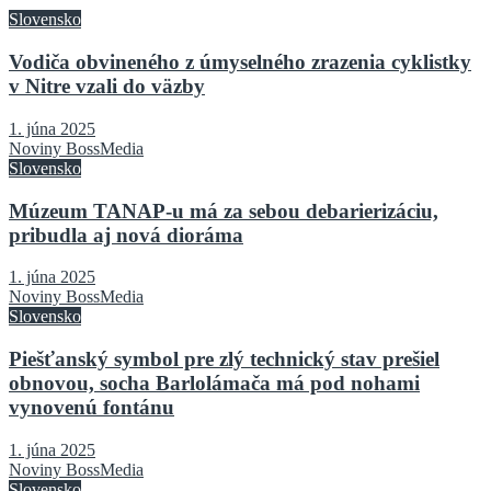
Slovensko
Vodiča obvineného z úmyselného zrazenia cyklistky
v Nitre vzali do väzby
1. júna 2025
Noviny BossMedia
Slovensko
Múzeum TANAP-u má za sebou debarierizáciu,
pribudla aj nová dioráma
1. júna 2025
Noviny BossMedia
Slovensko
Piešťanský symbol pre zlý technický stav prešiel
obnovou, socha Barlolámača má pod nohami
vynovenú fontánu
1. júna 2025
Noviny BossMedia
Slovensko