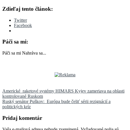
Zdieľaj tento článok:
Twitter
Facebook
Páči sa mi:
Páči sa mi
Nahráva sa...
Navigácia
Americké raketové systémy HIMARS Kyjev zameriava na oblasti
kontrolované Ruskom
v
Ruský senátor Puškov: Európa bude čeliť sérii rezignácií a
článku
politických kríz
Pridaj komentár
Vaša e-mailová adresa nebude zverejnená.
Vyžadované polia sú