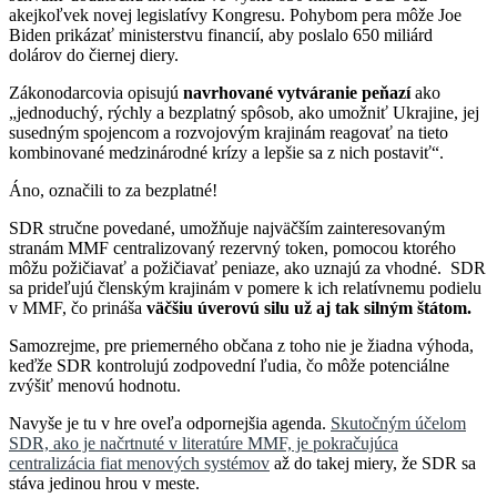
akejkoľvek novej legislatívy Kongresu. Pohybom pera môže Joe
Biden prikázať ministerstvu financií, aby poslalo 650 miliárd
dolárov do čiernej diery.
Zákonodarcovia opisujú
navrhované vytváranie peňazí
ako
„jednoduchý, rýchly a bezplatný spôsob, ako umožniť Ukrajine, jej
susedným spojencom a rozvojovým krajinám reagovať na tieto
kombinované medzinárodné krízy a lepšie sa z nich postaviť“.
Áno, označili to za bezplatné!
SDR stručne povedané, umožňuje najväčším zainteresovaným
stranám MMF centralizovaný rezervný token, pomocou ktorého
môžu požičiavať a požičiavať peniaze, ako uznajú za vhodné. SDR
sa prideľujú členským krajinám v pomere k ich relatívnemu podielu
v MMF, čo prináša
väčšiu úverovú silu už aj tak silným štátom.
Samozrejme, pre priemerného občana z toho nie je žiadna výhoda,
keďže SDR kontrolujú zodpovední ľudia, čo môže potenciálne
zvýšiť menovú hodnotu.
Navyše je tu v hre oveľa odpornejšia agenda.
Skutočným účelom
SDR, ako je načrtnuté v literatúre MMF, je pokračujúca
centralizácia fiat menových systémov
až do takej miery, že SDR sa
stáva jedinou hrou v meste.