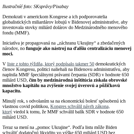
Ilustračníé foto: SKsprávy/Pixabay
Demokrati v americkom Kongrese a ich podporovatelia
globalistických miliardárov lobujú v Bidenovej administratíve, aby
investovala stovky miliárd dolárov do Medzinárodného menového
fondu (MMF).
Iniciatíva je propagovaná na „záchranu Ukrajiny“ a zbedačených
národov, no
funguje ako nástroj na ďalšiu centralizáciu menovej
moci.
V
liste z tohto týždňa, ktorý podpísalo takmer 50
demokratických
členov Kongresu, politici naliehali na Bidenovu administratívu, aby
naplnila MMF špeciálnymi právami čerpania (SDR) v hodnote 650
miliárd USD,
čím by medzinárodná inštitúcia získala obrovské
množstvo kapitálu na zvýšenie svojej úverovú a pôžičkovú
kapacitu.
Minulý rok, s odvolaním sa na ekonomickú bolesť spôsobenú ich
vlastnou covid politikou,
Kongres schválil návrh zákona,
ktorý
viedol k tomu, že MMF schválil balík SDR v hodnote 650
miliárd USD.
Teraz sa mení na „pomoc Ukrajine“. Podľa listu môže Biden
schváliť dodatočnú likviditu vo výške 650 miliárd USD bez