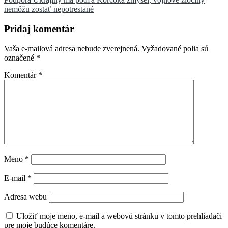
článku
nemôžu zostať nepotrestané
Pridaj komentár
Vaša e-mailová adresa nebude zverejnená.
Vyžadované polia sú
označené
*
Komentár
*
Meno
*
E-mail
*
Adresa webu
Uložiť moje meno, e-mail a webovú stránku v tomto prehliadači
pre moje budúce komentáre.