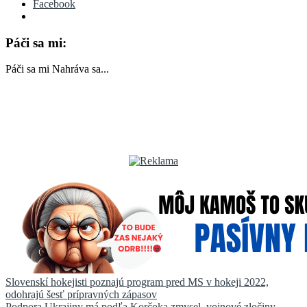
Facebook
Páči sa mi:
Páči sa mi
Nahráva sa...
Navigácia
Slovenskí hokejisti poznajú program pred MS v hokeji 2022,
odohrajú šesť prípravných zápasov
v
Podpora Ukrajiny má podľa Korčoka zmysel, vojnové zločiny