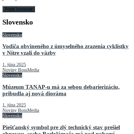
Slovensko
Slovensko
Vodiča obvineného z úmyselného zrazenia cyklistky
v Nitre vzali do väzby
1. júna 2025
Noviny BossMedia
Slovensko
Múzeum TANAP-u má za sebou debarierizáciu,
pribudla aj nová dioráma
1. júna 2025
Noviny BossMedia
Slovensko
Piešťanský symbol pre zlý technický stav prešiel
obnovou, socha Barlolámača má pod nohami