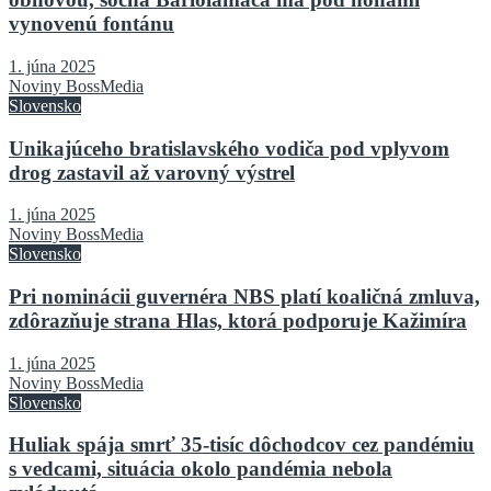
vynovenú fontánu
1. júna 2025
Noviny BossMedia
Slovensko
Unikajúceho bratislavského vodiča pod vplyvom
drog zastavil až varovný výstrel
1. júna 2025
Noviny BossMedia
Slovensko
Pri nominácii guvernéra NBS platí koaličná zmluva,
zdôrazňuje strana Hlas, ktorá podporuje Kažimíra
1. júna 2025
Noviny BossMedia
Slovensko
Huliak spája smrť 35-tisíc dôchodcov cez pandémiu
s vedcami, situácia okolo pandémia nebola