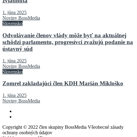
zvládnutá
1. júna 2025
Noviny BossMedia
Slovensko
Odvolávanie členov vlády môže byť na aktuálnej
schôdzi parlamentu, progresívci zvažujú podanie na
ústavný súd
1. júna 2025
Noviny BossMedia
Slovensko
Zomrel zakladajúci člen KDH Marián Mikloško
1. júna 2025
Noviny BossMedia
Copyright © 2022 člen skupiny BossMedia Všeobecné zásady
ochrany osobných údajov