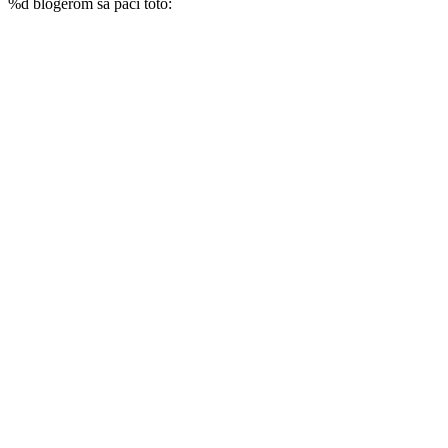
%d
blogerom sa páči toto: