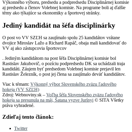
Výkonného výboru, predsedu a podpredsedu Disciplinárnej komisie
aj predsedu a členov Volebnej komisie. Na programe boli aj ďalšie
témy ako týkajúce sa ekonomiky a športovej stránky.
Jediný kandidát na šéfa disciplinárky
O post vo VV SZĽH sa zaujímalo spolu 25 kandidátov vrátane
dvojice Miroslav Lažo a Richard Rapáč, obaja mali kandidovať do
VV aj ako zástupcovia športovcov
. Jediným kandidátom na post šéfa Disciplinárnej komisie bol
Rastislav Jakubovič, o pozíciu podpredsedu DK sa uchádzali traja
kandidáti. Záujem byť predsedom Volebnej komisie prejavil len
Rastislav Železník, o post jej člena sa zaujímalo deväť kandidátov.
Viac k témam:
Výkonný výbor Slovenského zväzu ľadového
hokeja (VV SZĽH)
Zdroj: Webnoviny.sk –
Voľba šéfa Slovenského zväzu ľadového
hokeja sa presunula na máj, Šatana vyzve Jurínyi
© SITA Všetky
práva vyhradené.
Zdieľaj tento článok:
Twitter