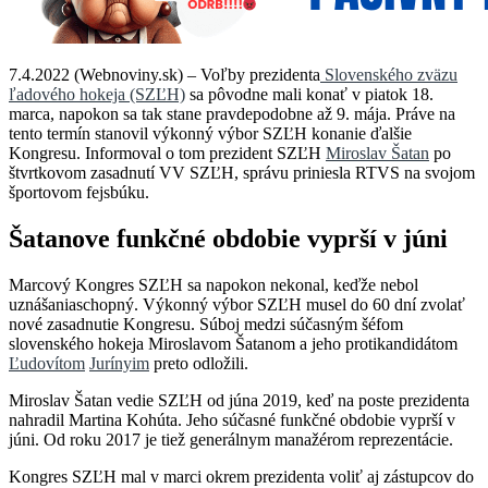
7.4.2022 (Webnoviny.sk) – Voľby prezidenta
Slovenského zväzu
ľadového hokeja (SZĽH)
sa pôvodne mali konať v piatok 18.
marca, napokon sa tak stane pravdepodobne až 9. mája. Práve na
tento termín stanovil výkonný výbor SZĽH konanie ďalšie
Kongresu. Informoval o tom prezident SZĽH
Miroslav Šatan
po
štvrtkovom zasadnutí VV SZĽH, správu priniesla RTVS na svojom
športovom fejsbúku.
Šatanove funkčné obdobie vyprší v júni
Marcový Kongres SZĽH sa napokon nekonal, keďže nebol
uznášaniaschopný. Výkonný výbor SZĽH musel do 60 dní zvolať
nové zasadnutie Kongresu. Súboj medzi súčasným šéfom
slovenského hokeja Miroslavom Šatanom a jeho protikandidátom
Ľudovítom
Jurínyim
preto odložili.
Miroslav Šatan vedie SZĽH od júna 2019, keď na poste prezidenta
nahradil Martina Kohúta. Jeho súčasné funkčné obdobie vyprší v
júni. Od roku 2017 je tiež generálnym manažérom reprezentácie.
Kongres SZĽH mal v marci okrem prezidenta voliť aj zástupcov do