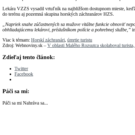
Lekára VZZS vysadil vrtuľník na najbližšom dostupnom mieste, keďže
do terénu aj pozemná skupina horských záchranárov HZS.
„Napriek snahe zúčastnených sa mužove vitálne funkcie obnoviť nep
obhliadajúcemu lekárovi, príslušníkom polície a pohrebnej službe,”
i
Viac k témam:
Horskí záchranári
,
úmrtie turistu
Zdroj: Webnoviny.sk –
V oblasti Malého Rozsutca skolaboval turista
Zdieľaj tento článok:
Twitter
Facebook
Páči sa mi:
Páči sa mi
Nahráva sa...