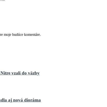
pre moje budúce komentáre.
Nitre vzali do väzby
dla aj nová dioráma