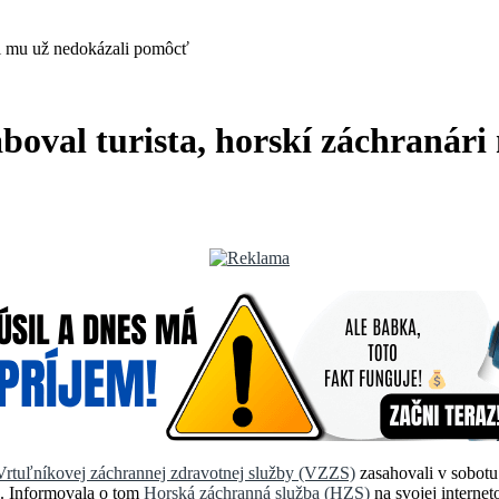
ri mu už nedokázali pomôcť
aboval turista, horskí záchranár
Vrtuľníkovej záchrannej zdravotnej služby (VZZS)
zasahovali v sobotu
o. Informovala o tom
Horská záchranná služba (HZS)
na svojej internet