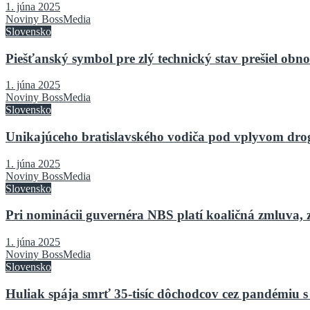
1. júna 2025
Noviny BossMedia
Slovensko
Piešťanský symbol pre zlý technický stav prešiel o
1. júna 2025
Noviny BossMedia
Slovensko
Unikajúceho bratislavského vodiča pod vplyvom drog 
1. júna 2025
Noviny BossMedia
Slovensko
Pri nominácii guvernéra NBS platí koaličná zmluva, 
1. júna 2025
Noviny BossMedia
Slovensko
Huliak spája smrť 35-tisíc dôchodcov cez pandémiu s