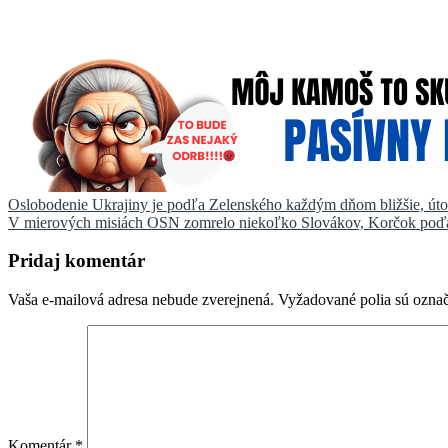
Navigácia
Oslobodenie Ukrajiny je podľa Zelenského každým dňom bližšie, útok
V mierových misiách OSN zomrelo niekoľko Slovákov, Korčok poďa
v
článku
Pridaj komentár
Vaša e-mailová adresa nebude zverejnená.
Vyžadované polia sú ozna
Komentár
*