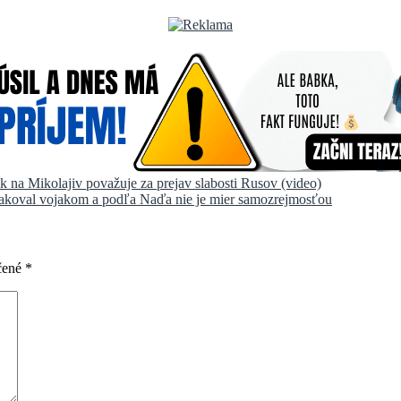
 na Mikolajiv považuje za prejav slabosti Rusov (video)
koval vojakom a podľa Naďa nie je mier samozrejmosťou
čené
*