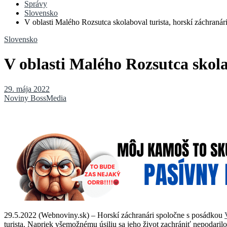
Správy
Slovensko
V oblasti Malého Rozsutca skolaboval turista, horskí záchraná
Slovensko
V oblasti Malého Rozsutca skol
29. mája 2022
Noviny BossMedia
29.5.2022 (Webnoviny.sk) – Horskí záchranári spoločne s posádkou
turista. Napriek všemožnému úsiliu sa jeho život zachrániť nepodaril