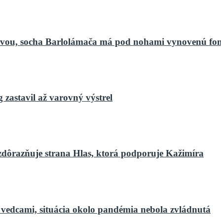
bnovou, socha Barlolámača má pod nohami vynovenú fo
zastavil až varovný výstrel
zdôrazňuje strana Hlas, ktorá podporuje Kažimíra
 vedcami, situácia okolo pandémia nebola zvládnutá