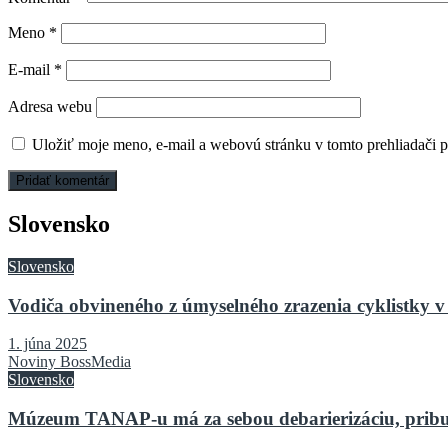
Meno
*
E-mail
*
Adresa webu
Uložiť moje meno, e-mail a webovú stránku v tomto prehliadači 
Slovensko
Slovensko
Vodiča obvineného z úmyselného zrazenia cyklistky v 
1. júna 2025
Noviny BossMedia
Slovensko
Múzeum TANAP-u má za sebou debarierizáciu, pribu