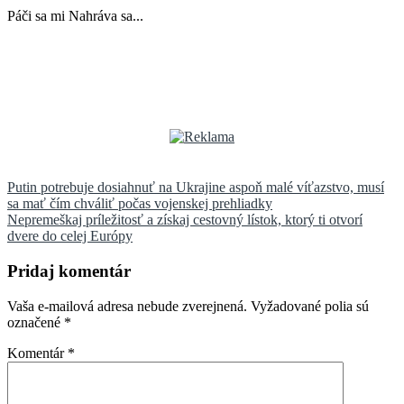
Páči sa mi
Nahráva sa...
Navigácia
Putin potrebuje dosiahnuť na Ukrajine aspoň malé víťazstvo, musí
sa mať čím chváliť počas vojenskej prehliadky
v
Nepremeškaj príležitosť a získaj cestovný lístok, ktorý ti otvorí
článku
dvere do celej Európy
Pridaj komentár
Vaša e-mailová adresa nebude zverejnená.
Vyžadované polia sú
označené
*
Komentár
*