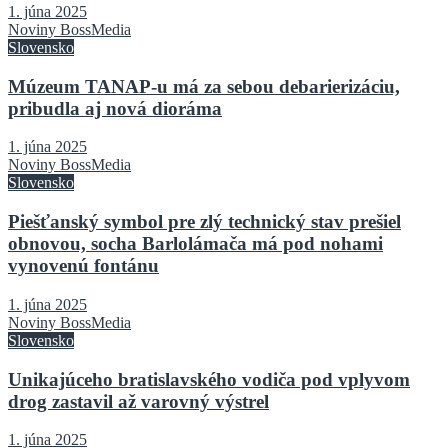
1. júna 2025
Noviny BossMedia
Slovensko
Múzeum TANAP-u má za sebou debarierizáciu,
pribudla aj nová dioráma
1. júna 2025
Noviny BossMedia
Slovensko
Piešťanský symbol pre zlý technický stav prešiel
obnovou, socha Barlolámača má pod nohami
vynovenú fontánu
1. júna 2025
Noviny BossMedia
Slovensko
Unikajúceho bratislavského vodiča pod vplyvom
drog zastavil až varovný výstrel
1. júna 2025