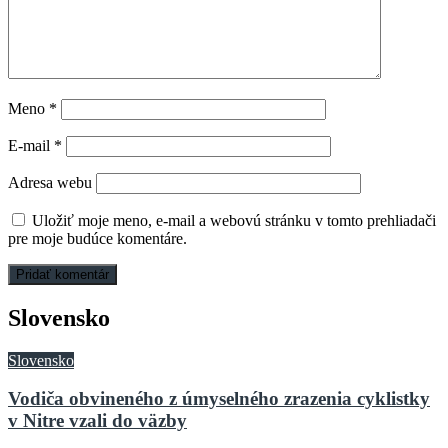
Meno
*
E-mail
*
Adresa webu
Uložiť moje meno, e-mail a webovú stránku v tomto prehliadači
pre moje budúce komentáre.
Slovensko
Slovensko
Vodiča obvineného z úmyselného zrazenia cyklistky
v Nitre vzali do väzby