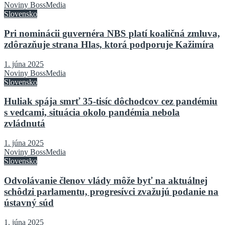
Noviny BossMedia
Slovensko
Pri nominácii guvernéra NBS platí koaličná zmluva,
zdôrazňuje strana Hlas, ktorá podporuje Kažimíra
1. júna 2025
Noviny BossMedia
Slovensko
Huliak spája smrť 35-tisíc dôchodcov cez pandémiu
s vedcami, situácia okolo pandémia nebola
zvládnutá
1. júna 2025
Noviny BossMedia
Slovensko
Odvolávanie členov vlády môže byť na aktuálnej
schôdzi parlamentu, progresívci zvažujú podanie na
ústavný súd
1. júna 2025