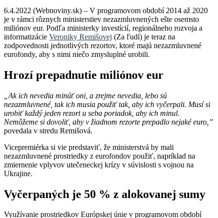
6.4.2022 (Webnoviny.sk) – V programovom období 2014 až 2020
je v rámci rôznych ministerstiev nezazmluvnených ešte osemsto
miliónov eur. Podľa ministerky investícií, regionálneho rozvoja a
informatizácie
Veroniky Remišovej
(Za ľudí) je teraz na
zodpovednosti jednotlivých rezortov, ktoré majú nezazmluvnené
eurofondy, aby s nimi niečo zmysluplné urobili.
Hrozí prepadnutie miliónov eur
„Ak ich nevedia minúť oni, a zrejme nevedia, lebo sú
nezazmluvnené, tak ich musia použiť tak, aby ich vyčerpali. Musí si
urobiť každý jeden rezort u seba poriadok, aby ich minul.
Nemôžeme si dovoliť, aby v žiadnom rezorte prepadlo nejaké euro,”
povedala v stredu Remišová.
Vicepremiérka si vie predstaviť, že ministerstvá by mali
nezazmluvnené prostriedky z eurofondov použiť, napríklad na
zmiernenie vplyvov utečeneckej krízy v súvislosti s vojnou na
Ukrajine.
Vyčerpaných je 50 % z alokovanej sumy
Využívanie prostriedkov Európskej únie v programovom období