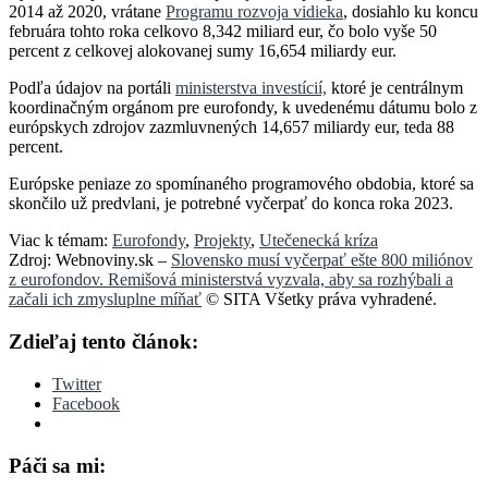
2014 až 2020, vrátane
Programu rozvoja vidieka
, dosiahlo ku koncu
februára tohto roka celkovo 8,342 miliard eur, čo bolo vyše 50
percent z celkovej alokovanej sumy 16,654 miliardy eur.
Podľa údajov na portáli
ministerstva investícií,
ktoré je centrálnym
koordinačným orgánom pre eurofondy, k uvedenému dátumu bolo z
európskych zdrojov zazmluvnených 14,657 miliardy eur, teda 88
percent.
Európske peniaze zo spomínaného programového obdobia, ktoré sa
skončilo už predvlani, je potrebné vyčerpať do konca roka 2023.
Viac k témam:
Eurofondy
,
Projekty
,
Utečenecká kríza
Zdroj: Webnoviny.sk –
Slovensko musí vyčerpať ešte 800 miliónov
z eurofondov. Remišová ministerstvá vyzvala, aby sa rozhýbali a
začali ich zmysluplne míňať
© SITA Všetky práva vyhradené.
Zdieľaj tento článok:
Twitter
Facebook
Páči sa mi: