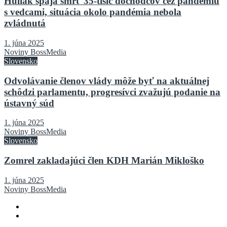
Huliak spája smrť 35-tisíc dôchodcov cez pandémiu
s vedcami, situácia okolo pandémia nebola
zvládnutá
1. júna 2025
Noviny BossMedia
Slovensko
Odvolávanie členov vlády môže byť na aktuálnej
schôdzi parlamentu, progresívci zvažujú podanie na
ústavný súd
1. júna 2025
Noviny BossMedia
Slovensko
Zomrel zakladajúci člen KDH Marián Mikloško
1. júna 2025
Noviny BossMedia