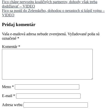
Navigácia
Fico chápe nervozitu koaličných partnerov, dohody však treba
dodržiavať – VIDEO
v
Fico sa pustil do Zelenského, dohodou o nerastoch si kúpil vojnu –
článku
VIDEO
Pridaj komentár
Vaša e-mailová adresa nebude zverejnená.
Vyžadované polia sú
označené
*
Komentár
*
Meno
*
E-mail
*
Adresa webu