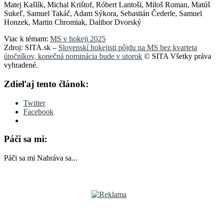
Matej Kašlík, Michal Krištof, Róbert Lantoši, Miloš Roman, Matúš
Sukeľ, Samuel Takáč, Adam Sýkora, Sebastián Čederle, Samuel
Honzek, Martin Chromiak, Dalibor Dvorský
Viac k témam:
MS v hokeji 2025
Zdroj: SITA.sk –
Slovenskí hokejisti pôjdu na MS bez kvarteta
útočníkov, konečná nominácia bude v utorok
© SITA Všetky práva
vyhradené.
Zdieľaj tento článok:
Twitter
Facebook
Páči sa mi:
Páči sa mi
Nahráva sa...