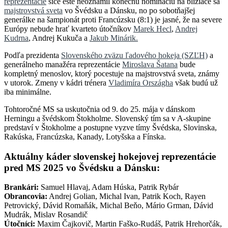
reprezentácie
síce ešte neoznámil konečnú nomináciu na blížiace sa
majstrovstvá sveta
vo Švédsku a Dánsku, no po sobotňajšej
generálke na šampionát proti Francúzsku (8:1) je jasné, že na severe
Európy nebude hrať kvarteto útočníkov
Marek Hecl
,
Andrej
Kudrna
, Andrej Kukuča a
Jakub Minárik.
Podľa prezidenta
Slovenského zväzu ľadového hokeja (SZĽH)
a
generálneho manažéra reprezentácie
Miroslava Šatana
bude
kompletný menoslov, ktorý pocestuje na majstrovstvá sveta, známy
v utorok. Zmeny v kádri trénera
Vladimíra Országha
však budú už
iba minimálne.
Tohtoročné MS sa uskutočnia od 9. do 25. mája v dánskom
Herningu a švédskom Štokholme. Slovenský tím sa v A-skupine
predstaví v Štokholme a postupne vyzve tímy Švédska, Slovinska,
Rakúska, Francúzska, Kanady, Lotyšska a Fínska.
Aktuálny káder slovenskej hokejovej reprezentácie
pred MS 2025 vo Švédsku a Dánsku:
Brankári:
Samuel Hlavaj, Adam Húska, Patrik Rybár
Obrancovia:
Andrej Golian, Michal Ivan, Patrik Koch, Rayen
Petrovický, Dávid Romaňák, Michal Beňo, Mário Grman, Dávid
Mudrák, Mislav Rosandič
Útočníci:
Maxim Čajkovič, Martin Faško-Rudáš, Patrik Hrehorčák,