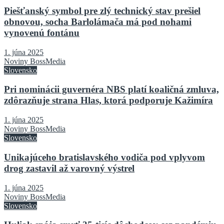
Piešťanský symbol pre zlý technický stav prešiel
obnovou, socha Barlolámača má pod nohami
vynovenú fontánu
1. júna 2025
Noviny BossMedia
Slovensko
Pri nominácii guvernéra NBS platí koaličná zmluva,
zdôrazňuje strana Hlas, ktorá podporuje Kažimíra
1. júna 2025
Noviny BossMedia
Slovensko
Unikajúceho bratislavského vodiča pod vplyvom
drog zastavil až varovný výstrel
1. júna 2025
Noviny BossMedia
Slovensko