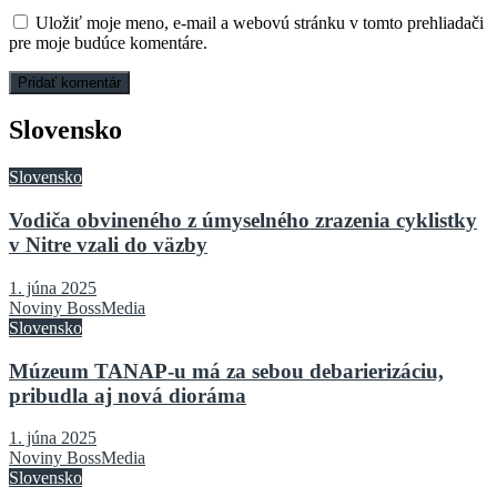
Uložiť moje meno, e-mail a webovú stránku v tomto prehliadači
pre moje budúce komentáre.
Slovensko
Slovensko
Vodiča obvineného z úmyselného zrazenia cyklistky
v Nitre vzali do väzby
1. júna 2025
Noviny BossMedia
Slovensko
Múzeum TANAP-u má za sebou debarierizáciu,
pribudla aj nová dioráma
1. júna 2025
Noviny BossMedia
Slovensko