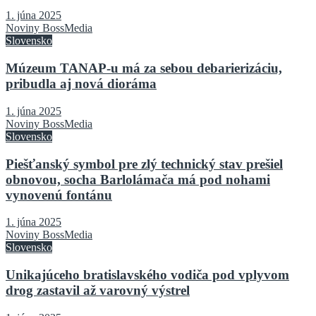
1. júna 2025
Noviny BossMedia
Slovensko
Múzeum TANAP-u má za sebou debarierizáciu,
pribudla aj nová dioráma
1. júna 2025
Noviny BossMedia
Slovensko
Piešťanský symbol pre zlý technický stav prešiel
obnovou, socha Barlolámača má pod nohami
vynovenú fontánu
1. júna 2025
Noviny BossMedia
Slovensko
Unikajúceho bratislavského vodiča pod vplyvom
drog zastavil až varovný výstrel