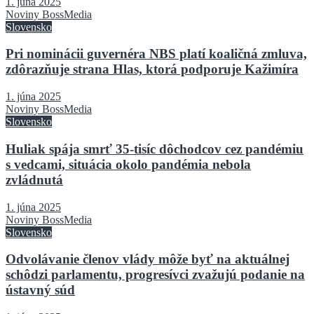
1. júna 2025
Noviny BossMedia
Slovensko
Pri nominácii guvernéra NBS platí koaličná zmluva,
zdôrazňuje strana Hlas, ktorá podporuje Kažimíra
1. júna 2025
Noviny BossMedia
Slovensko
Huliak spája smrť 35-tisíc dôchodcov cez pandémiu
s vedcami, situácia okolo pandémia nebola
zvládnutá
1. júna 2025
Noviny BossMedia
Slovensko
Odvolávanie členov vlády môže byť na aktuálnej
schôdzi parlamentu, progresívci zvažujú podanie na
ústavný súd