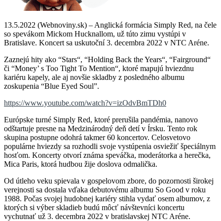
13.5.2022 (Webnoviny.sk) – Anglická formácia Simply Red, na čele
so spevákom Mickom Hucknallom, už túto zimu vystúpi v
Bratislave. Koncert sa uskutoční 3. decembra 2022 v NTC Aréne.
Zaznejú hity ako “Stars“, “Holding Back the Years“, “Fairground“
či “Money’ s Too Tight To Mention“, ktoré mapujú hviezdnu
kariéru kapely, ale aj novšie skladby z posledného albumu
zoskupenia “Blue Eyed Soul”.
https://www.youtube.com/watch?v=izOdvBmTDh0
Európske turné Simply Red, ktoré prerušila pandémia, nanovo
odštartuje presne na Medzinárodný deň detí v Írsku. Tento rok
skupina postupne odohrá takmer 60 koncertov. Celosvetovo
populárne hviezdy sa rozhodli svoje vystúpenia osviežiť špeciálnym
hosťom. Koncerty otvorí známa speváčka, moderátorka a herečka,
Mica Paris, ktorá hudbou žije doslova odmalička.
Od útleho veku spievala v gospelovom zbore, do pozornosti širokej
verejnosti sa dostala vďaka debutovému albumu So Good v roku
1988. Počas svojej hudobnej kariéry stihla vydať osem albumov, z
ktorých si výber skladieb budú môcť návštevníci koncertu
vychutnať už 3. decembra 2022 v bratislavskej NTC Aréne.