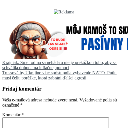
Navigácia
Krajniak: Sme rodina sa neháda a nie je prekážkou toho, aby sa
schválila dohoda na inflačnej pomoci
v
Trussová by Ukrajine viac sprístupnila vybavenie NATO. Putin
článku
musí čeliť porážke, ktorá zabráni ďalšej agresii
Pridaj komentár
Vaša e-mailová adresa nebude zverejnená.
Vyžadované polia sú
označené
*
Komentár
*