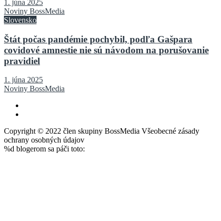
1. júna 2025
Noviny BossMedia
Slovensko
Štát počas pandémie pochybil, podľa Gašpara
covidové amnestie nie sú návodom na porušovanie
pravidiel
1. júna 2025
Noviny BossMedia
Copyright © 2022 člen skupiny BossMedia Všeobecné zásady
ochrany osobných údajov
%d
blogerom sa páči toto: