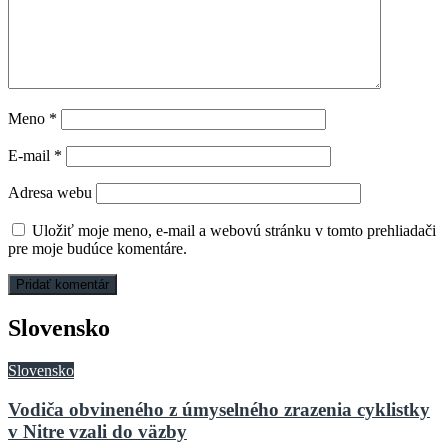
Meno
*
E-mail
*
Adresa webu
Uložiť moje meno, e-mail a webovú stránku v tomto prehliadači
pre moje budúce komentáre.
Slovensko
Slovensko
Vodiča obvineného z úmyselného zrazenia cyklistky
v Nitre vzali do väzby