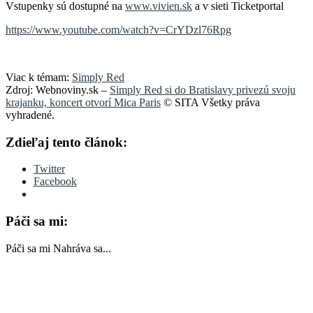
Vstupenky sú dostupné na
www.vivien.sk
a v sieti Ticketportal
https://www.youtube.com/watch?v=CrYDzl76Rpg
Viac k témam:
Simply Red
Zdroj: Webnoviny.sk –
Simply Red si do Bratislavy privezú svoju
krajanku, koncert otvorí Mica Paris
© SITA Všetky práva
vyhradené.
Zdieľaj tento článok:
Twitter
Facebook
Páči sa mi:
Páči sa mi
Nahráva sa...