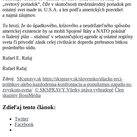
„svetový poriadok“, čiže v skutočnosti medzinárodný poriadok pre
ostatný svet made in. U.S.A. a len podľa amerických pravidiel
a najmä záujmov.
Tu hrozí, že do úpadkového, krízového a neudržateľného spôsobu
americkej existencie by sa mohli Spojené štáty a NATO pokúsiť
o šialený plán – stiahnuť v sebazničujúcej agende aj ostatné regióny
sveta či privodiť zánik celej civilizácie dopredu prehranou bitkou
posledného súdu.
Rafael E. Rafaj
Rafael Rafaj
Zdroj:
SKspravy.sk
https://skspravy.sk/slovensko/silacke-reci-
politikov-alebo-kazdodenna-konfrontacia-a-populizmus-zapadu-so-
zvyskom-sveta/
© SKSPRAVY Všetky práva vyhradené
Člen
skupiny BossMedia
Zdieľaj tento článok:
Twitter
Facebook