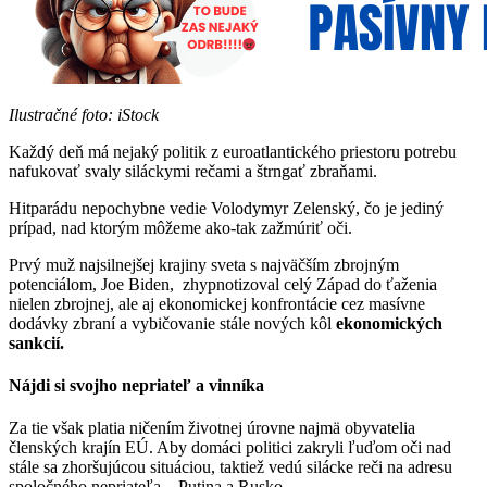
Ilustračné foto: iStock
Každý deň má nejaký politik z euroatlantického priestoru potrebu
nafukovať svaly siláckymi rečami a štrngať zbraňami.
Hitparádu nepochybne vedie Volodymyr Zelenský, čo je jediný
prípad, nad ktorým môžeme ako-tak zažmúriť oči.
Prvý muž najsilnejšej krajiny sveta s najväčším zbrojným
potenciálom, Joe Biden, zhypnotizoval celý Západ do ťaženia
nielen zbrojnej, ale aj ekonomickej konfrontácie cez masívne
dodávky zbraní a vybičovanie stále nových kôl
ekonomických
sankcií.
Nájdi si svojho nepriateľ a vinníka
Za tie však platia ničením životnej úrovne najmä obyvatelia
členských krajín EÚ. Aby domáci politici zakryli ľuďom oči nad
stále sa zhoršujúcou situáciou, taktiež vedú silácke reči na adresu
spoločného nepriateľa – Putina a Rusko.