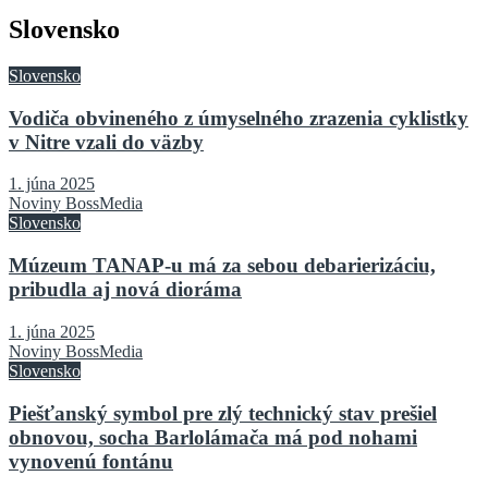
Slovensko
Slovensko
Vodiča obvineného z úmyselného zrazenia cyklistky
v Nitre vzali do väzby
1. júna 2025
Noviny BossMedia
Slovensko
Múzeum TANAP-u má za sebou debarierizáciu,
pribudla aj nová dioráma
1. júna 2025
Noviny BossMedia
Slovensko
Piešťanský symbol pre zlý technický stav prešiel
obnovou, socha Barlolámača má pod nohami
vynovenú fontánu