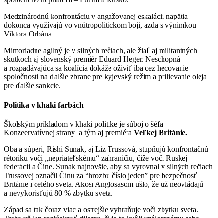
Medzinárodnú konfrontáciu v angažovanej eskalácii napätia
dokonca využívajú vo vnútropolitickom boji, azda s výnimkou
Viktora Orbána.
Mimoriadne agilný je v silných rečiach, ale žiaľ aj militantných
skutkoch aj slovenský premiér Eduard Heger. Neschopná
a rozpadávajúca sa koalícia dokáže oživiť iba cez hecovanie
spoločnosti na ďalšie zbrane pre kyjevský režim a prilievanie oleja
pre ďalšie sankcie.
Politika v khaki farbách
Školským príkladom v khaki politike je súboj o šéfa
Konzeervatívnej strany a tým aj premiéra
Veľkej Británie.
Obaja súperi, Rishi Sunak, aj Liz Trussová, stupňujú konfrontačnú
rétoriku voči „nepriateľskému“ zahraničiu, čiže voči Ruskej
federácii a Číne. Sunak najnovšie, aby sa vyrovnal v silných rečiach
Trussovej označil Činu za “hrozbu číslo jeden” pre bezpečnosť
Británie i celého sveta. Akosi Anglosasom ušlo, že už neovládajú
a nevykorisťujú 80 % zbytku sveta.
Západ sa tak čoraz viac a ostrejšie vyhraňuje voči zbytku sveta.