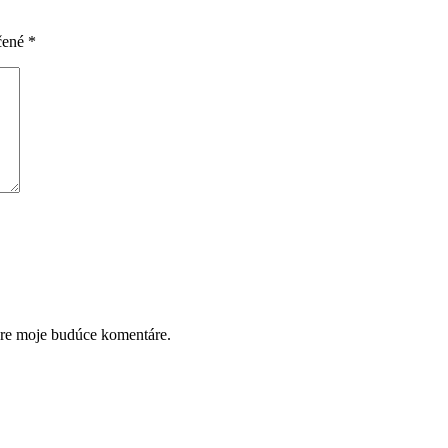
čené
*
pre moje budúce komentáre.