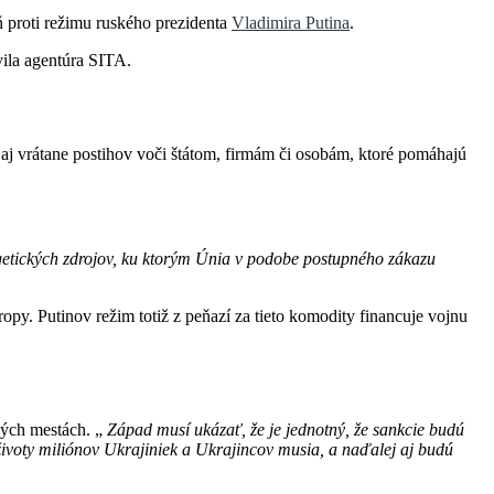
ň proti režimu ruského prezidenta
Vladimira Putina
.
vila agentúra SITA.
aj vrátane postihov voči štátom, firmám či osobám, ktoré pomáhajú
rgetických zdrojov, ku ktorým Únia v podobe postupného zákazu
py. Putinov režim totiž z peňazí za tieto komodity financuje vojnu
ských mestách. „
Západ musí ukázať, že je jednotný, že sankcie budú
životy miliónov Ukrajiniek a Ukrajincov musia, a naďalej aj budú