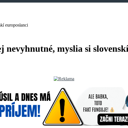
skí europoslanci
j nevyhnutné, myslia si slovensk