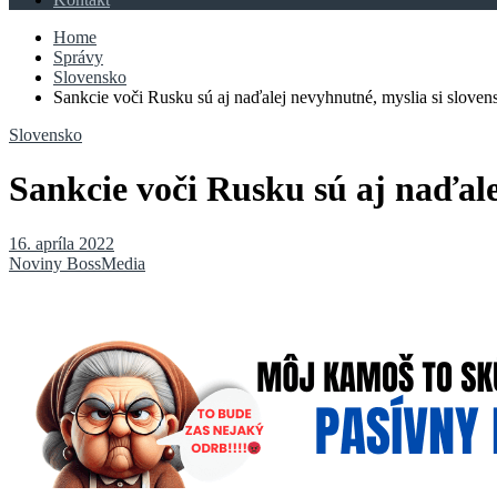
Home
Správy
Slovensko
Sankcie voči Rusku sú aj naďalej nevyhnutné, myslia si sloven
Slovensko
Sankcie voči Rusku sú aj naďale
16. apríla 2022
Noviny BossMedia