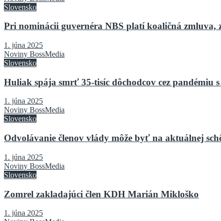
Slovensko
Pri nominácii guvernéra NBS platí koaličná zmluva, 
1. júna 2025
Noviny BossMedia
Slovensko
Huliak spája smrť 35-tisíc dôchodcov cez pandémiu s
1. júna 2025
Noviny BossMedia
Slovensko
Odvolávanie členov vlády môže byť na aktuálnej sch
1. júna 2025
Noviny BossMedia
Slovensko
Zomrel zakladajúci člen KDH Marián Mikloško
1. júna 2025