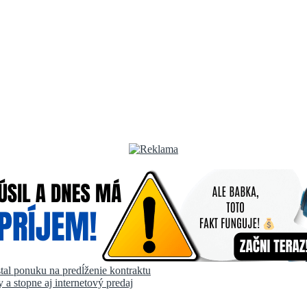
l ponuku na predĺženie kontraktu
a stopne aj internetový predaj