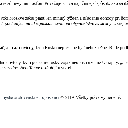
kcie sú nevyhnutnosťou. Považuje ich za najúčinnejší spôsob, ako sa dá
 voči Moskve začal platiť len minulý týždeň a hľadanie dohody pri ňo
ách páchaných na ukrajinskom civilnom obyvateľstve zo strany ruskej 
ť, a to až dovtedy, kým Rusko neprestane byť nebezpečné. Bude podľa 
lne dovtedy, kým posledný ruský vojak neopustí územie Ukrajiny. „
Len
šich susedov. Nemôžeme ustúpiť
,“ uzavrel.
 myslia si slovenskí europoslanci
© SITA Všetky práva vyhradené.