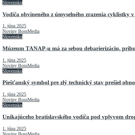
Slovensko
Vodiča obvineného z úmyselného zrazenia cyklistky v 
1. júna 2025
Noviny BossMedia
Slovensko
Múzeum TANAP-u má za sebou debarierizáciu, pribu
1. júna 2025
Noviny BossMedia
Slovensko
Piešťanský symbol pre zlý technický stav prešiel o
1. júna 2025
Noviny BossMedia
Slovensko
Unikajúceho bratislavského vodiča pod vplyvom drog 
1. júna 2025
Noviny BossMedia