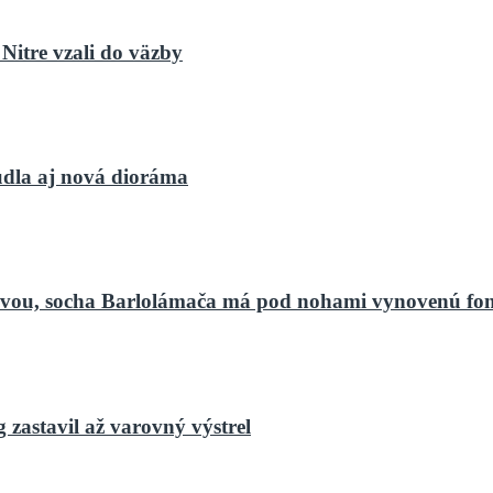
Nitre vzali do väzby
dla aj nová dioráma
bnovou, socha Barlolámača má pod nohami vynovenú fo
zastavil až varovný výstrel