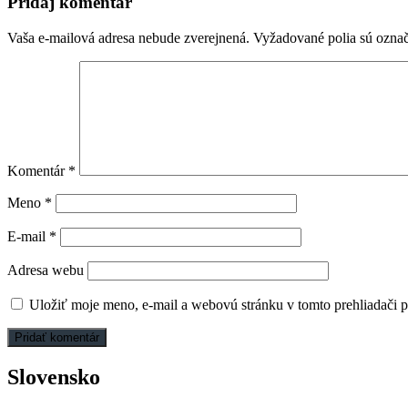
článku
Pridaj komentár
Vaša e-mailová adresa nebude zverejnená.
Vyžadované polia sú ozna
Komentár
*
Meno
*
E-mail
*
Adresa webu
Uložiť moje meno, e-mail a webovú stránku v tomto prehliadači 
Slovensko