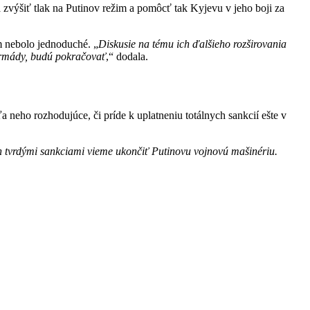
 zvýšiť tlak na Putinov režim a pomôcť tak Kyjevu v jeho boji za
m nebolo jednoduché. „
Diskusie na tému ich ďalšieho rozširovania
armády, budú pokračovať
,“ dodala.
neho rozhodujúce, či príde k uplatneniu totálnych sankcií ešte v
 tvrdými sankciami vieme ukončiť Putinovu vojnovú mašinériu.