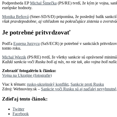
Podpredseda EP
Michal Šimečka
(PS/RE) tvrdí, že kým je vojna, san
európske hodnoty.
Monika Beňová
(Smer-SD/S/D) pripomína, že posledný balík sankcií
však pravdepodobne, aj vzhľadom na pokračujúce zistenia o zverstv
Je potrebné pritvrdzovať
Podľa
Eugena Jurzycu
(SaS/ECR) je potrebné v sankciách pritvrdzova
tomto roku.
Michal Wiezik
(PS/RE) tvrdí, že všetky sankcie sú oprávnené minimá
Každá sankcia voči Rusku bolí aj nás, no nie tak, ako vojna bolí na
Zobraziť fotogalériu k článku:
Vojna na Ukrajine (fotografie)
Viac k témam:
rusko-ukrajinský konflikt
,
Sankcie proti Rusku
Zdroj: Webnoviny.sk –
Sankcie voči Rusku sú aj naďalej nevyhnutné,
Zdieľaj tento článok:
Twitter
Facebook