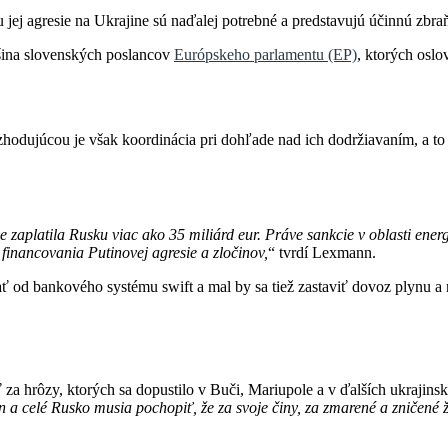
jej agresie na Ukrajine sú naďalej potrebné a predstavujú účinnú zbra
čšina slovenských poslancov
Európskeho parlamentu (EP)
, ktorých oslo
odujúcou je však koordinácia pri dohľade nad ich dodržiavaním, a to 
 zaplatila Rusku viac ako 35 miliárd eur. Práve sankcie v oblasti ene
 financovania Putinovej agresie a zločinov,
“ tvrdí Lexmann.
od bankového systému swift a mal by sa tiež zastaviť dovoz plynu a ro
 za hrôzy, ktorých sa dopustilo v Buči, Mariupole a v ďalších ukrajin
n a celé Rusko musia pochopiť, že za svoje činy, za zmarené a zničené 