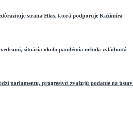
zdôrazňuje strana Hlas, ktorá podporuje Kažimíra
 vedcami, situácia okolo pandémia nebola zvládnutá
ôdzi parlamentu, progresívci zvažujú podanie na ústa