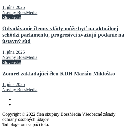
1. júna 2025
Noviny BossMedia
Slovensko
Odvolávanie členov vlády môže byť na aktuálnej
schôdzi parlamentu, progresívci zvažujú podanie na
ústavný súd
1. júna 2025
Noviny BossMedia
Slovensko
Zomrel zakladajúci člen KDH Marián Mikloško
1. júna 2025
Noviny BossMedia
Copyright © 2022 člen skupiny BossMedia Všeobecné zásady
ochrany osobných údajov
%d
blogerom sa páči toto: