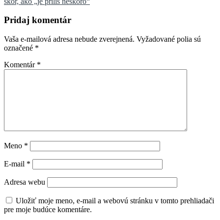
článku
skôr, ako „je príliš neskoro“
Pridaj komentár
Vaša e-mailová adresa nebude zverejnená.
Vyžadované polia sú
označené
*
Komentár
*
Meno
*
E-mail
*
Adresa webu
Uložiť moje meno, e-mail a webovú stránku v tomto prehliadači
pre moje budúce komentáre.