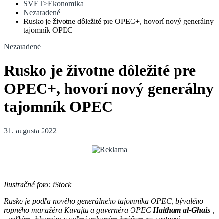
SVET>Ekonomika
Nezaradené
Rusko je životne dôležité pre OPEC+, hovorí nový generálny
tajomník OPEC
Nezaradené
Rusko je životne dôležité pre
OPEC+, hovorí nový generálny
tajomník OPEC
31. augusta 2022
Ilustračné foto: iStock
Rusko je podľa nového generálneho tajomníka OPEC, bývalého
ropného manažéra Kuvajtu a guvernéra OPEC
Haitham al-Ghais
,
„veľkým, hlavným a veľmi vplyvným hráčom na svetovej