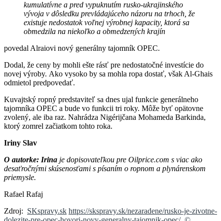
kumulatívne a pred vypuknutím rusko-ukrajinského
vývoja v dôsledku prevládajúceho názoru na trhoch, že
existuje nedostatok voľnej výrobnej kapacity, ktorá sa
obmedzila na niekoľko a obmedzených krajín
povedal Alraiovi nový generálny tajomník OPEC.
Dodal, že ceny by mohli ešte rásť pre nedostatočné investície do
novej výroby. Ako vysoko by sa mohla ropa dostať, však Al-Ghais
odmietol predpovedať.
Kuvajtský ropný predstaviteľ sa dnes ujal funkcie generálneho
tajomníka OPEC a bude vo funkcii tri roky. Môže byť opätovne
zvolený, ale iba raz. Nahrádza Nigérijčana Mohameda Barkinda,
ktorý zomrel začiatkom tohto roka.
Iriny Slav
O autorke: Irina
je dopisovateľkou pre Oilprice.com s viac ako
desaťročnými skúsenosťami s písaním o ropnom a plynárenskom
priemysle.
Rafael Rafaj
Zdroj:
SKspravy.sk
https://skspravy.sk/nezaradene/rusko-je-zivotne-
dolezite-pre-opec-hovori-novy-generalny-tajomnik-opec/
©