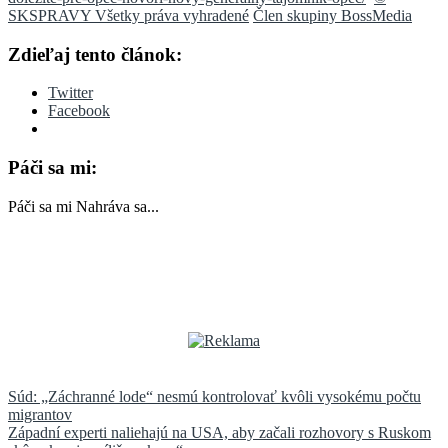
SKSPRAVY Všetky práva vyhradené
Člen skupiny BossMedia
Zdieľaj tento článok:
Twitter
Facebook
Páči sa mi:
Páči sa mi
Nahráva sa...
Navigácia
Súd: „Záchranné lode“ nesmú kontrolovať kvôli vysokému počtu
migrantov
v
Západní experti naliehajú na USA, aby začali rozhovory s Ruskom