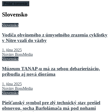
Slovensko
Slovensko
Vodiča obvineného z úmyselného zrazenia cyklistky
v Nitre vzali do väzby
1. júna 2025
Noviny BossMedia
Slovensko
Múzeum TANAP-u má za sebou debarierizáciu,
pribudla aj nová dioráma
1. júna 2025
Noviny BossMedia
Slovensko
Piešťanský symbol pre zlý technický stav prešiel
obnovou, socha Barlolámača má pod nohami