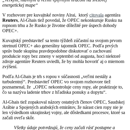
energetickej mape“
V rozhovore pre kuvajtské noviny Alrai, ktorý
citovala
agentúra
Reuters
, Al-Ghais tiež povedal, že OPEC nekonkuruje Rusku na
ropnom trhu a že Rusko je životne dôležité pre úspech dohody
OPEC+.
Kuvajtský predstaviteľ sa tento týždeň zúčastní na svojom prvom
stretnutí OPEC+ ako generálny tajomník OPEC. Podľa prvých
správ bude skupina pravdepodobne diskutovať o zachovaní
produkcie ropy bez zmeny v septembri od augusta, hoci niektoré
zdroje agentúre Reuters uviedli, že by mohla hovoriť aj o miernom
zvýšení.
Podľa Al-Ghais je trh s ropou v súčasnosti „veľmi nestály a
turbulentný“. Predstaviteľ OPEC vo svojom rozhovore tiež
poznamenal, že „OPEC nekontroluje ceny ropy, ale praktizuje to,
čo sa nazýva ladenie trhov z hľadiska ponuky a dopytu“.
Al-Ghais tiež zopakoval názory ostatných členov OPEC, Saudskej
Arábie a Spojených arabských emirátov, že nárast cien ropy nie je
len výsledkom ukrajinskej vojny, ale dôsledkami procesov, ktoré sa
začali oveľa skôr.
Všetky údaje potvrdzujú, že ceny začali rásť postupne a