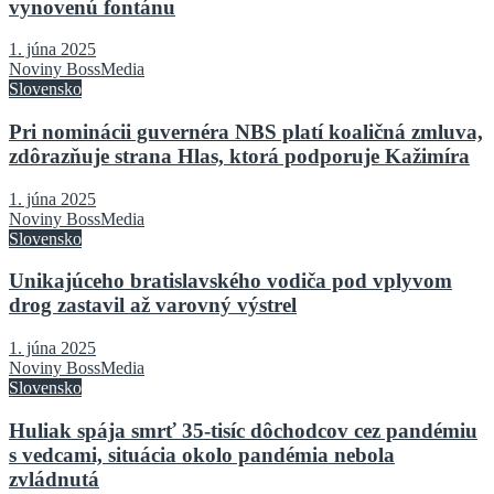
vynovenú fontánu
1. júna 2025
Noviny BossMedia
Slovensko
Pri nominácii guvernéra NBS platí koaličná zmluva,
zdôrazňuje strana Hlas, ktorá podporuje Kažimíra
1. júna 2025
Noviny BossMedia
Slovensko
Unikajúceho bratislavského vodiča pod vplyvom
drog zastavil až varovný výstrel
1. júna 2025
Noviny BossMedia
Slovensko
Huliak spája smrť 35-tisíc dôchodcov cez pandémiu
s vedcami, situácia okolo pandémia nebola
zvládnutá