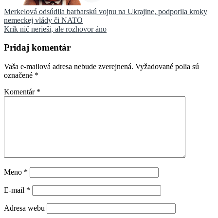
Navigácia
Merkelová odsúdila barbarskú vojnu na Ukrajine, podporila kroky
nemeckej vlády či NATO
v
Krik nič nerieši, ale rozhovor áno
článku
Pridaj komentár
Vaša e-mailová adresa nebude zverejnená.
Vyžadované polia sú
označené
*
Komentár
*
Meno
*
E-mail
*
Adresa webu