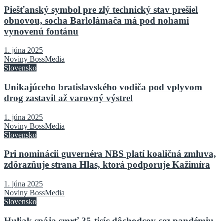
Piešťanský symbol pre zlý technický stav prešiel
obnovou, socha Barlolámača má pod nohami
vynovenú fontánu
1. júna 2025
Noviny BossMedia
Slovensko
Unikajúceho bratislavského vodiča pod vplyvom
drog zastavil až varovný výstrel
1. júna 2025
Noviny BossMedia
Slovensko
Pri nominácii guvernéra NBS platí koaličná zmluva,
zdôrazňuje strana Hlas, ktorá podporuje Kažimíra
1. júna 2025
Noviny BossMedia
Slovensko
Huliak spája smrť 35-tisíc dôchodcov cez pandémiu