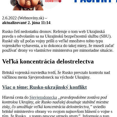
2.6.2022 (Webnoviny.sk) –
aktualizované 2. júna 11:14
Rusko čelí nedostatku dronov. Referuje o tom web Ukrajinská
pravda s odvolaním sa na Ukrajinskú bezpečnostnú službu (SBU).
Ruské sily už počas vojny prišli o veľké množstvo tohto typu
vojenského vybavenia, a to dokonca do takej miery, že museli začať
používať drony vo vlastníctve ministerstva pre mimoriadne situácie.
Veľká koncentrácia delostrelectva
Britská vojenská rozviedka tvrdí, že Rusko prevzalo kontrolu nad
väčšinou mesta Sjevjerodoneck na východe Ukrajiny.
Viac o téme: Rusko-ukrajinský konflikt
Hlavná cesta do
Sjevjerodonecka
„pravdepodobne zostáva pod
kontrolou Ukrajiny, ale Rusko naďalej dosahuje stabilné miestne
zisky, čo umožňuje veľká koncentrácia delostrelectva,”
uviedlo
britské ministerstvo obrany vo svojom najnovšom hlásení o vojne s
tým, že Rusko
„v tomto procese utrpelo straty”
. Informuje o tom