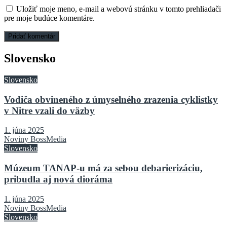
Uložiť moje meno, e-mail a webovú stránku v tomto prehliadači
pre moje budúce komentáre.
Slovensko
Slovensko
Vodiča obvineného z úmyselného zrazenia cyklistky
v Nitre vzali do väzby
1. júna 2025
Noviny BossMedia
Slovensko
Múzeum TANAP-u má za sebou debarierizáciu,
pribudla aj nová dioráma
1. júna 2025
Noviny BossMedia
Slovensko