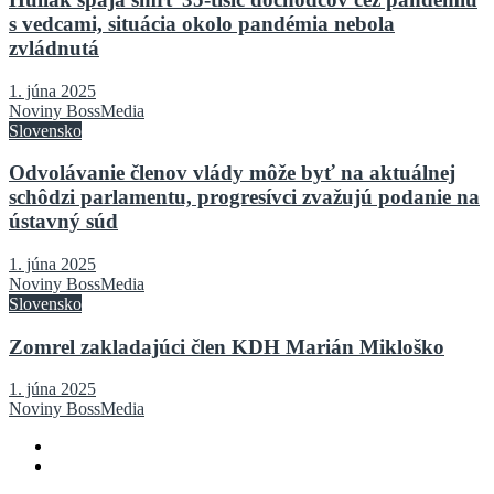
s vedcami, situácia okolo pandémia nebola
zvládnutá
1. júna 2025
Noviny BossMedia
Slovensko
Odvolávanie členov vlády môže byť na aktuálnej
schôdzi parlamentu, progresívci zvažujú podanie na
ústavný súd
1. júna 2025
Noviny BossMedia
Slovensko
Zomrel zakladajúci člen KDH Marián Mikloško
1. júna 2025
Noviny BossMedia