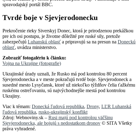
spravodajský portál BBC.
Tvrdé boje v Sjevjerodonecku
Prekročenie rieky Siverskyj Donec, ktorá je prirodzenou prekážkou
pre ich osi postupu, je životne dôležité pre ruské sily, pretože
zabezpečujú
Luhanskú oblasť
a pripravujú sa na presun na
Doneckú
oblasť
, uvádza ministerstvo.
Zobraziť fotogalériu k článku:
Vojna na Ukrajine (fotografie)
Ukrajinské úrady uznali, že Rusko má pod kontrolou 80 percent
Sjevjerodonecka a v meste pokračujú tvrdé boje. Sjevjerodoneck a
susedné mesto Lysyčansk, ktoré už niekoľko týždňov čelia ťažkému
ruskému ostreľovaniu, sú najvýchodnejšie mestá pod kontrolou
Ukrajiny.
Viac k témam:
Donecká ľudová republika
,
Drony
,
LĽR Luhanská
ľudová republika
,
rusko-ukrajinský konflikt
Zdroj: Webnoviny.sk –
Rusi majú pod kontrolou väčšinu
Sjevjerodonecka, ale bojujú s nedostatkom dronov
© SITA Všetky
práva vyhradené.