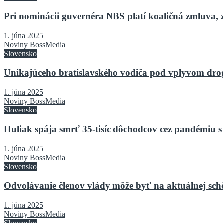
Pri nominácii guvernéra NBS platí koaličná zmluva, 
1. júna 2025
Noviny BossMedia
Slovensko
Unikajúceho bratislavského vodiča pod vplyvom drog 
1. júna 2025
Noviny BossMedia
Slovensko
Huliak spája smrť 35-tisíc dôchodcov cez pandémiu s
1. júna 2025
Noviny BossMedia
Slovensko
Odvolávanie členov vlády môže byť na aktuálnej sch
1. júna 2025
Noviny BossMedia
Slovensko