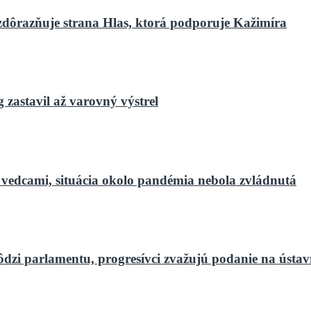
zdôrazňuje strana Hlas, ktorá podporuje Kažimíra
zastavil až varovný výstrel
 vedcami, situácia okolo pandémia nebola zvládnutá
ôdzi parlamentu, progresívci zvažujú podanie na ústa