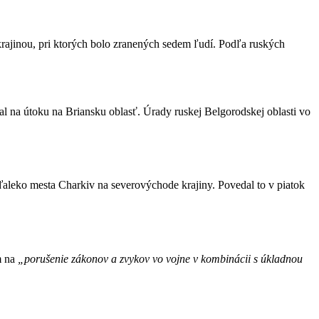
Ukrajinou, pri ktorých bolo zranených sedem ľudí. Podľa ruských
eľal na útoku na Briansku oblasť. Úrady ruskej Belgorodskej oblasti vo
neďaleko mesta Charkiv na severovýchode krajiny. Povedal to v piatok
m na
„porušenie zákonov a zvykov vo vojne v kombinácii s úkladnou