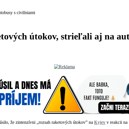
tobusy s civilistami
ových útokov, strieľali aj na aut
silo, že zintenzívni „rozsah raketových útokov” na
Kyjev
v reakcii na