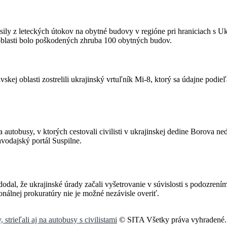
é sily z leteckých útokov na obytné budovy v regióne pri hraniciach s 
oblasti bolo poškodených zhruba 100 obytných budov.
vskej oblasti zostrelili ukrajinský vrtuľník Mi-8, ktorý sa údajne podi
a autobusy, v ktorých cestovali civilisti v ukrajinskej dedine Borova 
vodajský portál Suspilne.
dodal, že ukrajinské úrady začali vyšetrovanie v súvislosti s podozrení
onálnej prokuratúry nie je možné nezávisle overiť.
strieľali aj na autobusy s civilistami
© SITA Všetky práva vyhradené.