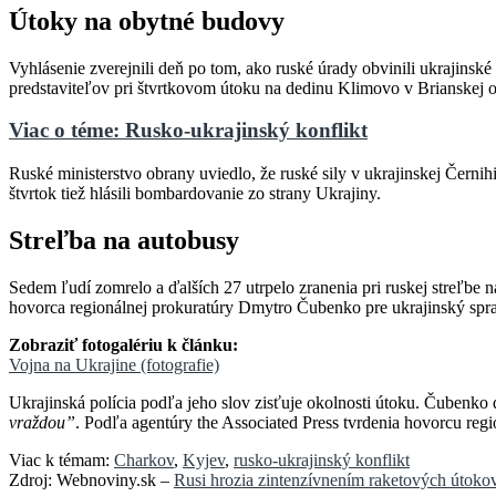
Útoky na obytné budovy
Vyhlásenie zverejnili deň po tom, ako ruské úrady obvinili ukrajinsk
predstaviteľov pri štvrtkovom útoku na dedinu Klimovo v Brianskej 
Viac o téme: Rusko-ukrajinský konflikt
Ruské ministerstvo obrany uviedlo, že ruské sily v ukrajinskej Černihi
štvrtok tiež hlásili bombardovanie zo strany Ukrajiny.
Streľba na autobusy
Sedem ľudí zomrelo a ďalších 27 utrpelo zranenia pri ruskej streľbe n
hovorca regionálnej prokuratúry Dmytro Čubenko pre ukrajinský spra
Zobraziť fotogalériu k článku:
Vojna na Ukrajine (fotografie)
Ukrajinská polícia podľa jeho slov zisťuje okolnosti útoku. Čubenko 
vraždou”
. Podľa agentúry the Associated Press tvrdenia hovorcu regi
Viac k témam:
Charkov
,
Kyjev
,
rusko-ukrajinský konflikt
Zdroj: Webnoviny.sk –
Rusi hrozia zintenzívnením raketových útokov, 