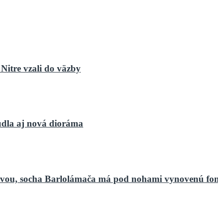
Nitre vzali do väzby
dla aj nová dioráma
bnovou, socha Barlolámača má pod nohami vynovenú fo