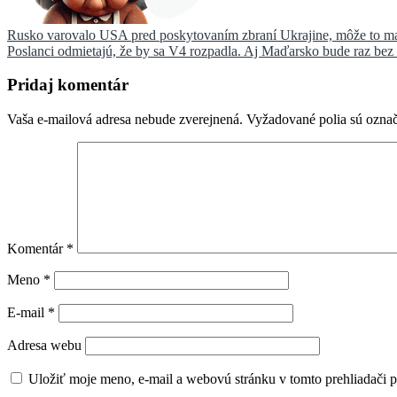
Navigácia
Rusko varovalo USA pred poskytovaním zbraní Ukrajine, môže to ma
Poslanci odmietajú, že by sa V4 rozpadla. Aj Maďarsko bude raz be
v
článku
Pridaj komentár
Vaša e-mailová adresa nebude zverejnená.
Vyžadované polia sú ozna
Komentár
*
Meno
*
E-mail
*
Adresa webu
Uložiť moje meno, e-mail a webovú stránku v tomto prehliadači 