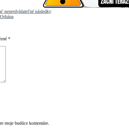
ť nepredvídateľné následky
z Orbána
čené
*
pre moje budúce komentáre.