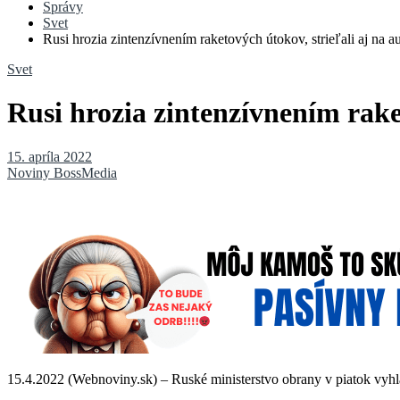
Správy
Svet
Rusi hrozia zintenzívnením raketových útokov, strieľali aj na au
Svet
Rusi hrozia zintenzívnením raket
15. apríla 2022
Noviny BossMedia
15.4.2022 (Webnoviny.sk) – Ruské ministerstvo obrany v piatok vyhlá