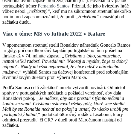
osemfinálovom zápase proti Švajčiarom (6:1). Povedal to v piatok
portugalský tréner
Fernando Santos
. Priznal, že jeho hviezdny hráč
vôbec nebol
„nešťastný“
, keď mu na súkromnom stretnutí niekoľko
hodín pred zápasom oznámili, že proti
„Helvétom“
nenastúpi od
začiatku duelu.
Viac o téme: MS vo futbale 2022 v Katare
V spomenutom stretnutí strelil Ronaldov náhradník Goncalo Ramos
tri góly, pričom dlhoročný kapitán portugalského tímu prišiel na
ihrisko až v 74. minúte zápasu.
„Cristiano z toho, samozrejme,
nemal veľkú radosť. Povedal mi: ‘Naozaj si myslíte, že je to dobrý
nápad?’. Nikdy mi však nepovedal, že chce odísť z národného
mužstva,“
vyhlásil Santos na tlačovej konferencii pred sobotňajším
štvrťfinálovým duelom proti výberu Maroka.
Podľa Santosa celú záležitosť umelo vytvorili novinári. Odmietol
správy v portugalských médiách a požiadal verejnosť, aby dala
Ronaldovi pokoj.
„Je načase, aby sme prestali s týmito rečami a
kontroverziami. Cristiano oslavoval všetky góly, ktoré sme strelili.
Mali by ste Ronalda nechať na pokoji a uznať, čo všetko urobil pre
portugalský futbal,“
podotkol 68-ročný rodák z Lisabonu, ktorý
odmietol prezradiť, či CR7 v dueli proti Maročanom nastúpi od
začiatku.