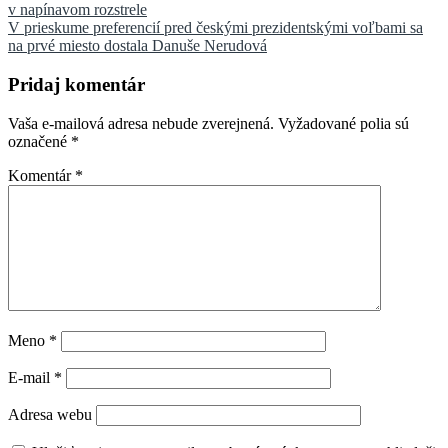
v napínavom rozstrele
v
V prieskume preferencií pred českými prezidentskými voľbami sa
článku
na prvé miesto dostala Danuše Nerudová
Pridaj komentár
Vaša e-mailová adresa nebude zverejnená.
Vyžadované polia sú
označené
*
Komentár
*
Meno
*
E-mail
*
Adresa webu