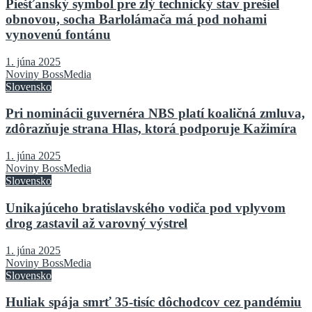
Piešťanský symbol pre zlý technický stav prešiel
obnovou, socha Barlolámača má pod nohami
vynovenú fontánu
1. júna 2025
Noviny BossMedia
Slovensko
Pri nominácii guvernéra NBS platí koaličná zmluva,
zdôrazňuje strana Hlas, ktorá podporuje Kažimíra
1. júna 2025
Noviny BossMedia
Slovensko
Unikajúceho bratislavského vodiča pod vplyvom
drog zastavil až varovný výstrel
1. júna 2025
Noviny BossMedia
Slovensko
Huliak spája smrť 35-tisíc dôchodcov cez pandémiu