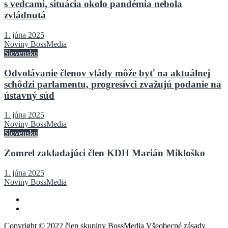
s vedcami, situácia okolo pandémia nebola
zvládnutá
1. júna 2025
Noviny BossMedia
Slovensko
Odvolávanie členov vlády môže byť na aktuálnej
schôdzi parlamentu, progresívci zvažujú podanie na
ústavný súd
1. júna 2025
Noviny BossMedia
Slovensko
Zomrel zakladajúci člen KDH Marián Mikloško
1. júna 2025
Noviny BossMedia
Copyright © 2022 člen skupiny BossMedia Všeobecné zásady