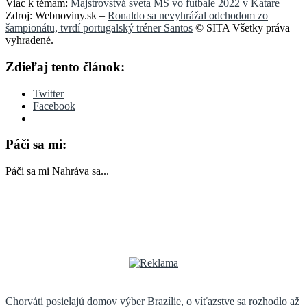
Viac k témam:
Majstrovstvá sveta MS vo futbale 2022 v Katare
Zdroj: Webnoviny.sk –
Ronaldo sa nevyhrážal odchodom zo
šampionátu, tvrdí portugalský tréner Santos
© SITA Všetky práva
vyhradené.
Zdieľaj tento článok:
Twitter
Facebook
Páči sa mi:
Páči sa mi
Nahráva sa...
Navigácia
Chorváti posielajú domov výber Brazílie, o víťazstve sa rozhodlo až