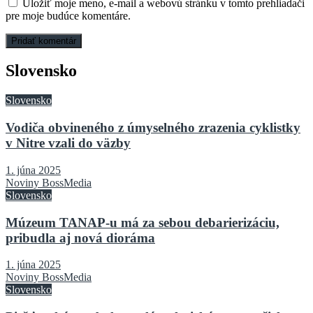
Uložiť moje meno, e-mail a webovú stránku v tomto prehliadači
pre moje budúce komentáre.
Slovensko
Slovensko
Vodiča obvineného z úmyselného zrazenia cyklistky
v Nitre vzali do väzby
1. júna 2025
Noviny BossMedia
Slovensko
Múzeum TANAP-u má za sebou debarierizáciu,
pribudla aj nová dioráma
1. júna 2025
Noviny BossMedia
Slovensko