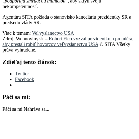
„
podporujú smrtiacou muníciou
“, aby skryli svoju
nekompetentnosť.
Agentúra SITA požiada o stanovisko kanceláriu prezidentky SR a
predsedu vlády SR.
Viac k témam:
Veľvyslanectvo USA
Zdroj: Webnoviny.sk –
Robert Fico vyzval prezidentku a premiéra,
aby prestali robiť hovorcov veľvyslanectvu USA
© SITA Všetky
práva vyhradené.
Zdieľaj tento článok:
Twitter
Facebook
Páči sa mi:
Páči sa mi
Nahráva sa...