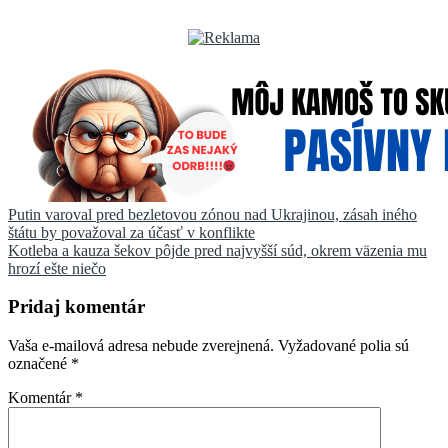
Navigácia
Putin varoval pred bezletovou zónou nad Ukrajinou, zásah iného
štátu by považoval za účasť v konflikte
v
Kotleba a kauza šekov pôjde pred najvyšší súd, okrem väzenia mu
článku
hrozí ešte niečo
Pridaj komentár
Vaša e-mailová adresa nebude zverejnená.
Vyžadované polia sú
označené
*
Komentár
*