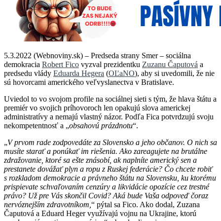
5.3.2022 (Webnoviny.sk) – Predseda strany Smer – sociálna
demokracia
Robert Fico
vyzval prezidentku
Zuzanu Čaputová
a
predsedu vlády
Eduarda Hegera
(
OĽaNO
), aby si uvedomili, že nie
sú hovorcami amerického veľvyslanectva v Bratislave.
Uviedol to vo svojom profile na sociálnej sieti s tým, že hlava štátu a
premiér vo svojich príhovoroch len opakujú slova americkej
administratívy a nemajú vlastný názor. Podľa Fica potvrdzujú svoju
nekompetentnosť a „
obsahovú prázdnotu
“.
„
V prvom rade zodpovedáte za Slovensko a jeho občanov. O nich sa
musíte starať a ponúkať im riešenia. Ako zareagujete na brutálne
zdražovanie, ktoré sa ešte znásobí, ak naplníte americký sen a
prestanete dovážať plyn a ropu z Ruskej federácie? Čo chcete robiť
s rozkladom demokracie a právneho štátu na Slovensku, ku ktorému
prispievate schvaľovaním cenzúry a likvidácie opozície cez trestné
právo? Už pre Vás skončil Covid? Aká bude Vaša odpoveď čoraz
nervóznejším zdravotníkom,
“ pýtal sa Fico. Ako dodal, Zuzana
Čaputová a Eduard Heger využívajú vojnu na Ukrajine, ktorú