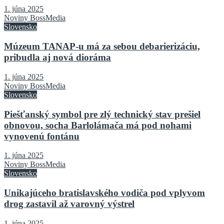
1. júna 2025
Noviny BossMedia
Slovensko
Múzeum TANAP-u má za sebou debarierizáciu,
pribudla aj nová dioráma
1. júna 2025
Noviny BossMedia
Slovensko
Piešťanský symbol pre zlý technický stav prešiel
obnovou, socha Barlolámača má pod nohami
vynovenú fontánu
1. júna 2025
Noviny BossMedia
Slovensko
Unikajúceho bratislavského vodiča pod vplyvom
drog zastavil až varovný výstrel
1. júna 2025