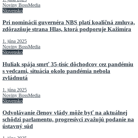
Noviny BossMedia
Slovensko
Pri nominácii guvernéra NBS platí koaličná zmluva,
zdôrazňuje strana Hlas, ktorá podporuje Kažimíra
1. júna 2025
Noviny BossMedia
Slovensko
Huliak spája smrť 35-tisíc dôchodcov cez pandémiu
s vedcami, situácia okolo pandémia nebola
zvládnutá
1. júna 2025
Noviny BossMedia
Slovensko
Odvolávanie členov vlády môže byť na aktuálnej
schôdzi parlamentu, progresívci zvažujú podanie na
ústavný súd