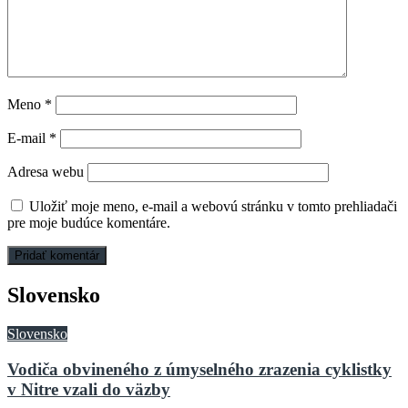
Meno
*
E-mail
*
Adresa webu
Uložiť moje meno, e-mail a webovú stránku v tomto prehliadači
pre moje budúce komentáre.
Slovensko
Slovensko
Vodiča obvineného z úmyselného zrazenia cyklistky
v Nitre vzali do väzby