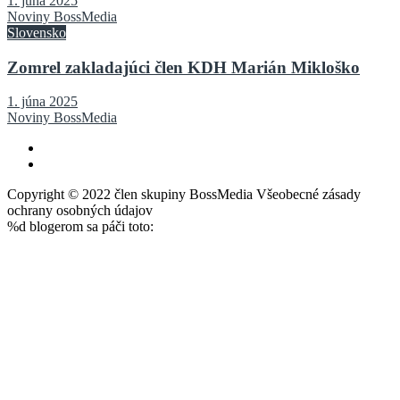
1. júna 2025
Noviny BossMedia
Slovensko
Zomrel zakladajúci člen KDH Marián Mikloško
1. júna 2025
Noviny BossMedia
Copyright © 2022 člen skupiny BossMedia Všeobecné zásady
ochrany osobných údajov
%d
blogerom sa páči toto: