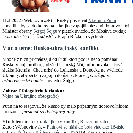
11.3.2022 (Webnoviny.sk) – Ruský prezident
Vladimir Putin
nariadil, aby sa do bojov na Ukrajine zapojili takzvaní dobrovoľníci.
Minister obrany
Sergej Šojgu
v piatok uviedol, že Moskva eviduje
„viac ako 16-tisíc žiadostí”
z krajín Blízkeho východu.
Viac o téme: Rusko-ukrajinský konflikt
Mnohé z nich prichádzajú od ľudí, ktorí podľa neho pomáhali
Rusku v boji proti organizácii Islamský štát, informovala tlačová
služba Kremľa. Chcú prísť do Luhanska a Donecka na východe
Ukrajiny, aby sa tam zapojili do úsilia, ktoré
„považujú za
oslobodenecké hnutie”
, uviedol Šojgu.
Zobraziť fotogalériu k článku:
Vojna na Ukrajine (fotografie)
Putin na to reagoval, že Rusko by malo prípadným dobrovoľníkom
umožniť
„presunúť sa do bojovej zóny”
.
Viac k témam:
rusko-ukrajinský konflikt
,
Ruský prezident
Zdroj: Webnoviny.sk –
Putinovi sa hlási do boja viac ako 16-tisíc
dobrovoľníkov z Blízkeho východu
© SITA Všetky práva