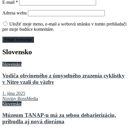
E-mail
*
Adresa webu
Uložiť moje meno, e-mail a webovú stránku v tomto prehliadači
pre moje budúce komentáre.
Slovensko
Slovensko
Vodiča obvineného z úmyselného zrazenia cyklistky
v Nitre vzali do väzby
1. júna 2025
Noviny BossMedia
Slovensko
Múzeum TANAP-u má za sebou debarierizáciu,
pribudla aj nová dioráma