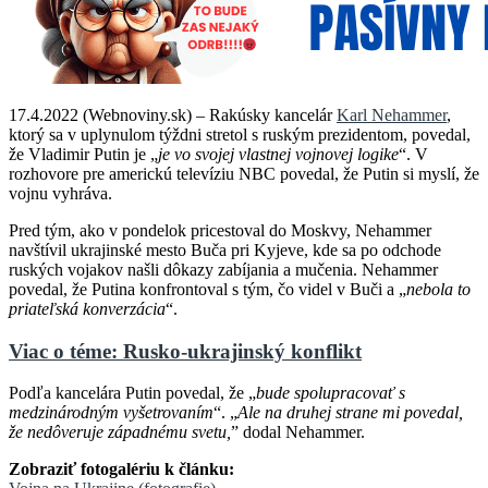
17.4.2022 (Webnoviny.sk) – Rakúsky kancelár
Karl Nehammer
,
ktorý sa v uplynulom týždni stretol s ruským prezidentom, povedal,
že Vladimir Putin je „
je vo svojej vlastnej vojnovej logike
“. V
rozhovore pre americkú televíziu NBC povedal, že Putin si myslí, že
vojnu vyhráva.
Pred tým, ako v pondelok pricestoval do Moskvy, Nehammer
navštívil ukrajinské mesto Buča pri Kyjeve, kde sa po odchode
ruských vojakov našli dôkazy zabíjania a mučenia. Nehammer
povedal, že Putina konfrontoval s tým, čo videl v Buči a „
nebola to
priateľská konverzácia
“.
Viac o téme: Rusko-ukrajinský konflikt
Podľa kancelára Putin povedal, že „
bude spolupracovať s
medzinárodným vyšetrovaním
“. „
Ale na druhej strane mi povedal,
že nedôveruje západnému svetu,
” dodal Nehammer.
Zobraziť fotogalériu k článku: