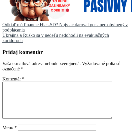
Navigácia
Odkiaľ má financie Hlas-SD? Najviac daroval poslanec obvinený z
podplácania
v
Ukrajina a Rusko sa v nedeľu nedohodli na evakuačných
článku
koridoroch
Pridaj komentár
Vaša e-mailová adresa nebude zverejnená.
Vyžadované polia sú
označené
*
Komentár
*
Meno
*