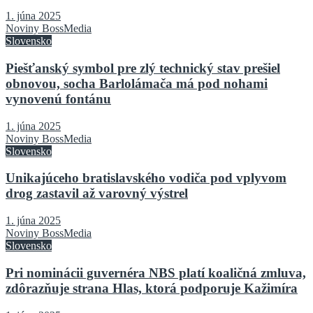
1. júna 2025
Noviny BossMedia
Slovensko
Piešťanský symbol pre zlý technický stav prešiel
obnovou, socha Barlolámača má pod nohami
vynovenú fontánu
1. júna 2025
Noviny BossMedia
Slovensko
Unikajúceho bratislavského vodiča pod vplyvom
drog zastavil až varovný výstrel
1. júna 2025
Noviny BossMedia
Slovensko
Pri nominácii guvernéra NBS platí koaličná zmluva,
zdôrazňuje strana Hlas, ktorá podporuje Kažimíra