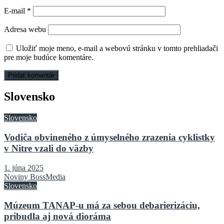
E-mail
*
Adresa webu
Uložiť moje meno, e-mail a webovú stránku v tomto prehliadači
pre moje budúce komentáre.
Slovensko
Slovensko
Vodiča obvineného z úmyselného zrazenia cyklistky
v Nitre vzali do väzby
1. júna 2025
Noviny BossMedia
Slovensko
Múzeum TANAP-u má za sebou debarierizáciu,
pribudla aj nová dioráma