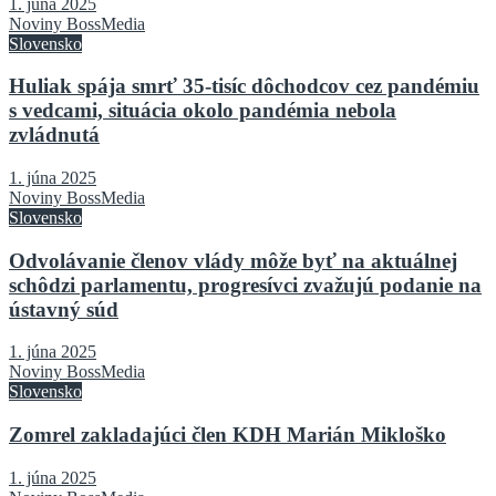
1. júna 2025
Noviny BossMedia
Slovensko
Huliak spája smrť 35-tisíc dôchodcov cez pandémiu
s vedcami, situácia okolo pandémia nebola
zvládnutá
1. júna 2025
Noviny BossMedia
Slovensko
Odvolávanie členov vlády môže byť na aktuálnej
schôdzi parlamentu, progresívci zvažujú podanie na
ústavný súd
1. júna 2025
Noviny BossMedia
Slovensko
Zomrel zakladajúci člen KDH Marián Mikloško
1. júna 2025