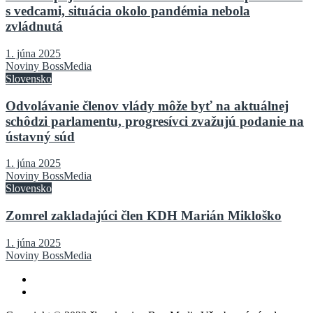
s vedcami, situácia okolo pandémia nebola
zvládnutá
1. júna 2025
Noviny BossMedia
Slovensko
Odvolávanie členov vlády môže byť na aktuálnej
schôdzi parlamentu, progresívci zvažujú podanie na
ústavný súd
1. júna 2025
Noviny BossMedia
Slovensko
Zomrel zakladajúci člen KDH Marián Mikloško
1. júna 2025
Noviny BossMedia