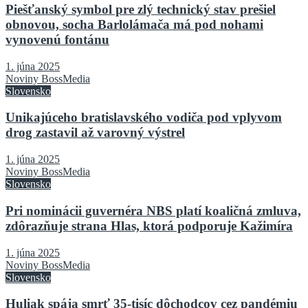
Piešťanský symbol pre zlý technický stav prešiel
obnovou, socha Barlolámača má pod nohami
vynovenú fontánu
1. júna 2025
Noviny BossMedia
Slovensko
Unikajúceho bratislavského vodiča pod vplyvom
drog zastavil až varovný výstrel
1. júna 2025
Noviny BossMedia
Slovensko
Pri nominácii guvernéra NBS platí koaličná zmluva,
zdôrazňuje strana Hlas, ktorá podporuje Kažimíra
1. júna 2025
Noviny BossMedia
Slovensko
Huliak spája smrť 35-tisíc dôchodcov cez pandémiu