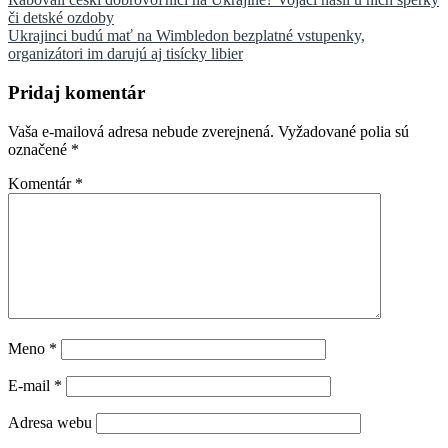
Navigácia
či detské ozdoby
v
Ukrajinci budú mať na Wimbledon bezplatné vstupenky,
článku
organizátori im darujú aj tisícky libier
Pridaj komentár
Vaša e-mailová adresa nebude zverejnená.
Vyžadované polia sú
označené
*
Komentár
*
Meno
*
E-mail
*
Adresa webu