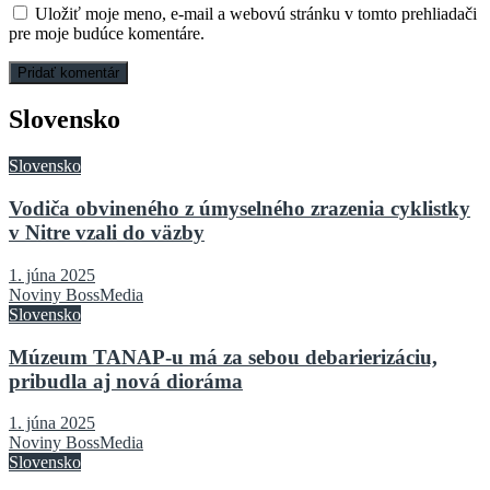
Uložiť moje meno, e-mail a webovú stránku v tomto prehliadači
pre moje budúce komentáre.
Slovensko
Slovensko
Vodiča obvineného z úmyselného zrazenia cyklistky
v Nitre vzali do väzby
1. júna 2025
Noviny BossMedia
Slovensko
Múzeum TANAP-u má za sebou debarierizáciu,
pribudla aj nová dioráma
1. júna 2025
Noviny BossMedia
Slovensko