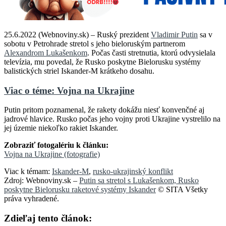
25.6.2022 (Webnoviny.sk) – Ruský prezident
Vladimir Putin
sa v
sobotu v Petrohrade stretol s jeho bieloruským partnerom
Alexandrom Lukašenkom
. Počas časti stretnutia, ktorú odvysielala
televízia, mu povedal, že Rusko poskytne Bielorusku systémy
balistických striel Iskander-M krátkeho dosahu.
Viac o téme: Vojna na Ukrajine
Putin pritom poznamenal, že rakety dokážu niesť konvenčné aj
jadrové hlavice. Rusko počas jeho vojny proti Ukrajine vystrelilo na
jej územie niekoľko rakiet Iskander.
Zobraziť fotogalériu k článku:
Vojna na Ukrajine (fotografie)
Viac k témam:
Iskander-M
,
rusko-ukrajinský konflikt
Zdroj: Webnoviny.sk –
Putin sa stretol s Lukašenkom, Rusko
poskytne Bielorusku raketové systémy Iskander
© SITA Všetky
práva vyhradené.
Zdieľaj tento článok: