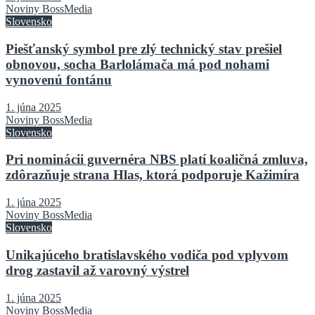
Noviny BossMedia
Slovensko
Piešťanský symbol pre zlý technický stav prešiel
obnovou, socha Barlolámača má pod nohami
vynovenú fontánu
1. júna 2025
Noviny BossMedia
Slovensko
Pri nominácii guvernéra NBS platí koaličná zmluva,
zdôrazňuje strana Hlas, ktorá podporuje Kažimíra
1. júna 2025
Noviny BossMedia
Slovensko
Unikajúceho bratislavského vodiča pod vplyvom
drog zastavil až varovný výstrel
1. júna 2025
Noviny BossMedia