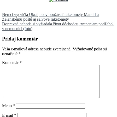
Navigácia
Nemci vycvičia Ukrajincov používať raketomety Mars II a
Zelenskému pošlú aj salvové raketomety
v
Dopravná nehoda si vyžiadala život dôchodcu, zraneniam podľahol
článku
v nemocnici (foto)
Pridaj komentár
Vaša e-mailová adresa nebude zverejnená.
Vyžadované polia sú
označené
*
Komentár
*
Meno
*
E-mail
*