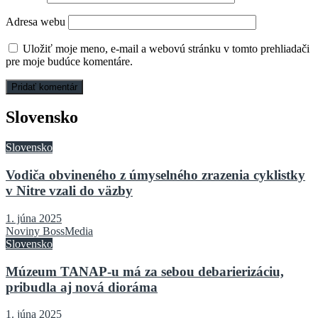
Adresa webu
Uložiť moje meno, e-mail a webovú stránku v tomto prehliadači
pre moje budúce komentáre.
Slovensko
Slovensko
Vodiča obvineného z úmyselného zrazenia cyklistky
v Nitre vzali do väzby
1. júna 2025
Noviny BossMedia
Slovensko
Múzeum TANAP-u má za sebou debarierizáciu,
pribudla aj nová dioráma
1. júna 2025