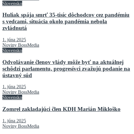
Slovensko
Huliak spája smrť 35-tisíc dôchodcov cez pandémiu
s vedcami, situácia okolo pandémia nebola
zvládnutá
1. júna 2025
Noviny BossMedia
Slovensko
Odvolávanie členov vlády môže byť na aktuálnej
schôdzi parlamentu, progresívci zvažujú podanie na
ústavný súd
1. júna 2025
Noviny BossMedia
Slovensko
Zomrel zakladajúci člen KDH Marián Mikloško
1. júna 2025
Noviny BossMedia