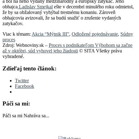
a bol na neho vydaný medzinárodný a európsky zatykač. Jeho
obhajca
Ladislav Smejkal
ešte v decembri minulého roku odmietol,
že by sa obžalovaný vyhýbal trestnému konaniu. Zároveň
obhajcovia avizovali, že sa budú snažiť o zrušenie vydaných
zatykačov.
Viac k témam:
Akcia “Mýtnik III”
,
Odložené pojednávanie
,
Súdny
proces
Zdroj: Webnoviny.sk –
Proces s podnikateľom Výbohom sa začne
až v októbri, súd vyhovel jeho žiadosti
© SITA Všetky práva
vyhradené.
Zdieľaj tento článok:
Twitter
Facebook
Páči sa mi:
Páči sa mi
Nahráva sa...