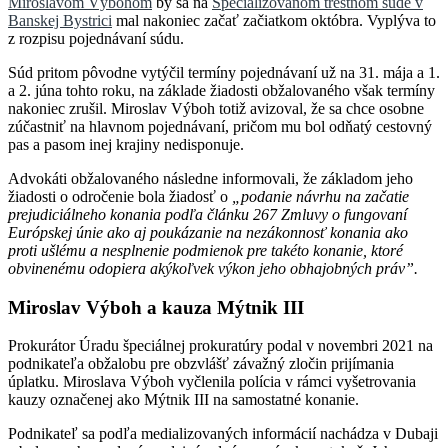
Miroslavom Výbohom
by sa na
Špecializovanom trestnom súde v
Banskej Bystrici
mal nakoniec začať začiatkom októbra. Vyplýva to
z rozpisu pojednávaní súdu.
Súd pritom pôvodne vytýčil termíny pojednávaní už na 31. mája a 1.
a 2. júna tohto roku, na základe žiadosti obžalovaného však termíny
nakoniec zrušil. Miroslav Výboh totiž avizoval, že sa chce osobne
zúčastniť na hlavnom pojednávaní, pričom mu bol odňatý cestovný
pas a pasom inej krajiny nedisponuje.
Advokáti obžalovaného následne informovali, že základom jeho
žiadosti o odročenie bola žiadosť o
„podanie návrhu na začatie
prejudiciálneho konania podľa článku 267 Zmluvy o fungovaní
Európskej únie ako aj poukázanie na nezákonnosť konania ako
proti ušlému a nesplnenie podmienok pre takéto konanie, ktoré
obvinenému odopiera akýkoľvek výkon jeho obhajobných práv”.
Miroslav Výboh a kauza Mýtnik III
Prokurátor Úradu špeciálnej prokuratúry podal v novembri 2021 na
podnikateľa obžalobu pre obzvlášť závažný zločin prijímania
úplatku. Miroslava Výboh vyčlenila polícia v rámci vyšetrovania
kauzy označenej ako Mýtnik III na samostatné konanie.
Podnikateľ sa podľa medializovaných informácií nachádza v Dubaji