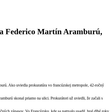
sta Federico Martín Aramburú,
mburú. Ako uviedla prokuratúra vo francúzskej metropole, 42-ročný
burú skonal priamo na ulici. Prokurátori už uviedli, že začali s
ných zápasov. Vo Francúzsku, kde sa natrvalo usadil, hral dlhé roky