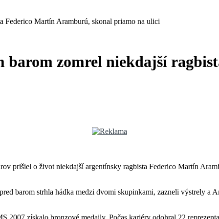
ta Federico Martín Aramburú, skonal priamo na ulici
m barom zomrel niekdajší ragbi
ov prišiel o život niekdajší argentínsky ragbista Federico Martín Ara
ed barom strhla hádka medzi dvomi skupinkami, zazneli výstrely a Aram
 2007 získalo bronzové medaily. Počas kariéry odohral 22 reprezentač