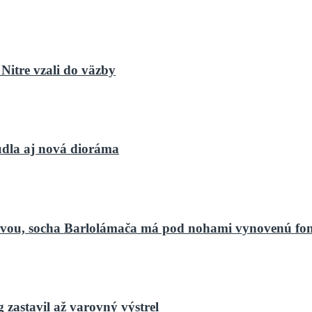
Nitre vzali do väzby
dla aj nová dioráma
bnovou, socha Barlolámača má pod nohami vynovenú fo
zastavil až varovný výstrel