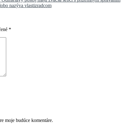
dobo nazýva vlastizradcom
čené
*
pre moje budúce komentáre.