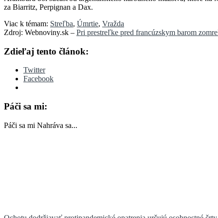
za Biarritz, Perpignan a Dax.
Viac k témam:
Streľba
,
Úmrtie
,
Vražda
Zdroj: Webnoviny.sk –
Pri prestreľke pred francúzskym barom zomrel
Zdieľaj tento článok:
Twitter
Facebook
Páči sa mi:
Páči sa mi
Nahráva sa...
Ochotu dodržiavať protipandemické opatrenia určujú osobnostné črt