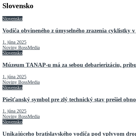
Slovensko
Slovensko
Vodiča obvineného z úmyselného zrazenia cyklistky v 
1. júna 2025
Noviny BossMedia
Slovensko
Múzeum TANAP-u má za sebou debarierizáciu, pribu
1. júna 2025
Noviny BossMedia
Slovensko
Piešťanský symbol pre zlý technický stav prešiel o
1. júna 2025
Noviny BossMedia
Slovensko
Unikajúceho bratislavského vodiča pod vplyvom drog 