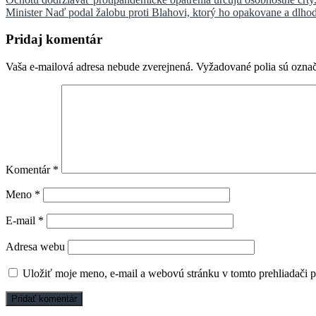
Navigácia
Minister Naď podal žalobu proti Blahovi, ktorý ho opakovane a dlho
v
článku
Pridaj komentár
Vaša e-mailová adresa nebude zverejnená.
Vyžadované polia sú ozna
Komentár
*
Meno
*
E-mail
*
Adresa webu
Uložiť moje meno, e-mail a webovú stránku v tomto prehliadači 