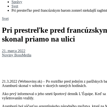
Správy
Svet
Pri prestreľke pred francúzskym barom zomrel niekdajší ragbis
Svet
Pri prestreľke pred francúzsky
skonal priamo na ulici
21. marca 2022
Noviny BossMedia
21.3.2022 (Webnoviny.sk) – Po roztržke pred jedným z parížskych bar
Aramburú skonal v sobotu v skorých ranných hodinách.
Ako prvý informoval o jeho smrti športový denník L’Équipe. Keď sa pr
vyšetrovaním vraždy.
Aramburú bol súčasťou argentínskeho národného mužstva, ktoré na MS