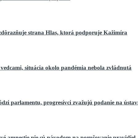
zdôrazňuje strana Hlas, ktorá podporuje Kažimíra
 vedcami, situácia okolo pandémia nebola zvládnutá
ôdzi parlamentu, progresívci zvažujú podanie na ústa
vé amnestie nie sú návodom na porušovanie pravidiel