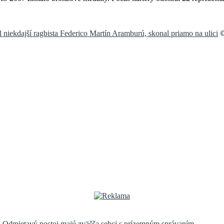
 niekdajší ragbista Federico Martín Aramburú, skonal priamo na ulici
©
y. Odmietavý postoj majú zväčša sebci s prízemným správaním