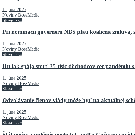
1. júna 2025
Noviny BossMedia
Slovensko
Pri nominácii guvernéra NBS platí koaličná zmluva, 
1. júna 2025
Noviny BossMedia
Slovensko
Huliak spája smrť 35-tisíc dôchodcov cez pandémiu s
1. júna 2025
Noviny BossMedia
Slovensko
Odvolávanie členov vlády môže byť na aktuálnej sch
1. júna 2025
Noviny BossMedia
Slovensko
Štát počas pandémie pochybil, podľa Gašpara covido