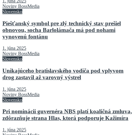
1. júna 2025
Noviny BossMedia
Slovensko
Piešťanský symbol pre zlý technický stav prešiel
obnovou, socha Barlolámača má pod nohami
vynovenú fontánu
1. júna 2025
Noviny BossMedia
Slovensko
Unikajúceho bratislavského vodiča pod vplyvom
drog zastavil až varovný výstrel
1. júna 2025
Noviny BossMedia
Slovensko
Pri nominácii guvernéra NBS platí koaličná zmluva,
zdôrazňuje strana Hlas, ktorá podporuje Kažimíra
1. júna 2025