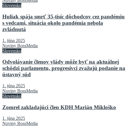
Noviny BossMedia
Slovensko
Huliak spája smrť 35-tisíc dôchodcov cez pandémiu
s vedcami, situácia okolo pandémia nebola
zvládnutá
1. júna 2025
Noviny BossMedia
Slovensko
Odvolávanie členov vlády môže byť na aktuálnej
schôdzi parlamentu, progresívci zvažujú podanie na
ústavný súd
1. júna 2025
Noviny BossMedia
Slovensko
Zomrel zakladajúci člen KDH Marián Mikloško
1. júna 2025
Noviny BossMedia