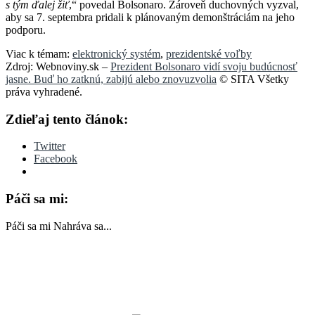
s tým ďalej žiť
,“ povedal Bolsonaro. Zároveň duchovných vyzval,
aby sa 7. septembra pridali k plánovaným demonštráciám na jeho
podporu.
Viac k témam:
elektronický systém
,
prezidentské voľby
Zdroj: Webnoviny.sk –
Prezident Bolsonaro vidí svoju budúcnosť
jasne. Buď ho zatknú, zabijú alebo znovuzvolia
© SITA Všetky
práva vyhradené.
Zdieľaj tento článok:
Twitter
Facebook
Páči sa mi:
Páči sa mi
Nahráva sa...