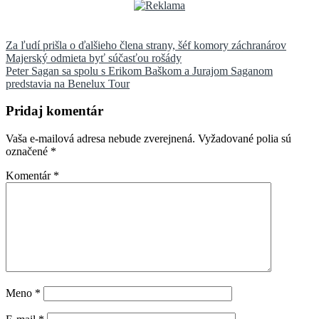
Navigácia
Za ľudí prišla o ďalšieho člena strany, šéf komory záchranárov
Majerský odmieta byť súčasťou rošády
v
Peter Sagan sa spolu s Erikom Baškom a Jurajom Saganom
článku
predstavia na Benelux Tour
Pridaj komentár
Vaša e-mailová adresa nebude zverejnená.
Vyžadované polia sú
označené
*
Komentár
*
Meno
*