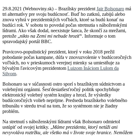
29.8.2021 (Webnoviny.sk) – Brazílsky prezident
Jair Bolsonaro
má
tri alternatívy pre svoju budúcnosť. Buď ho zatknú, zabijú alebo
znova vyhrá v prezidentských voľbách, ktoré sa budú konať na
budúci rok. V sobotu to povedal počas stretnutia s náboženskými
lídrami. Ako však dodal, neexistuje šanca, že skončí za mrežami,
pretože „
nikto na Zemi mi nebude hroziť
“. Informuje o tom
spravodajský portál BBC.
Pravicovo-populistický prezident, ktorý v roku 2018 prežil
pobodanie počas kampane, dúfa v znovuzvolenie v budúcoročných
voľbách, no v prieskumoch verejnej mienky sa umiestňuje za
bývalým ľavicovým prezidentom
Luizom Ináciom Lulom da
Silvom
.
Bolsonaro sa v súčasnosti ostro sporí s brazílskym súdnictvom a
volebnými orgánmi. Šesťdesiatšesťročný politik spochybňuje
elektronický volebný systém krajiny a hrozí, že výsledky
budúcoročných volieb neprijme. Predseda brazílskeho volebného
tribunálu v stredu trval na tom, že so systémom nie je žiadny
problém.
Na stretnutí s náboženskými lídrami však Bolsonaro odmietol
ustúpiť od svojej kritiky. „
Máme prezidenta, ktorý netúži ani
nevyvoláva roztržku, ale všetko má v živote svoje hranice. Nemôžem