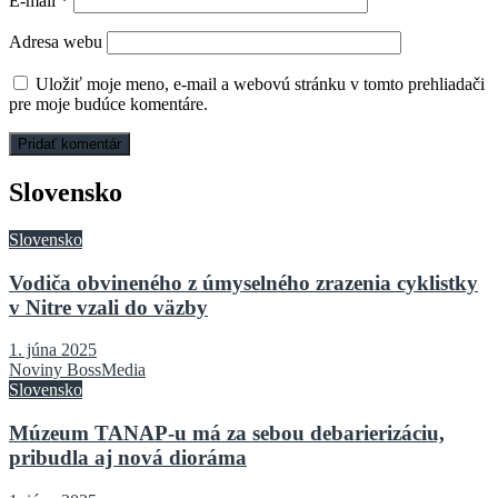
E-mail
*
Adresa webu
Uložiť moje meno, e-mail a webovú stránku v tomto prehliadači
pre moje budúce komentáre.
Slovensko
Slovensko
Vodiča obvineného z úmyselného zrazenia cyklistky
v Nitre vzali do väzby
1. júna 2025
Noviny BossMedia
Slovensko
Múzeum TANAP-u má za sebou debarierizáciu,
pribudla aj nová dioráma