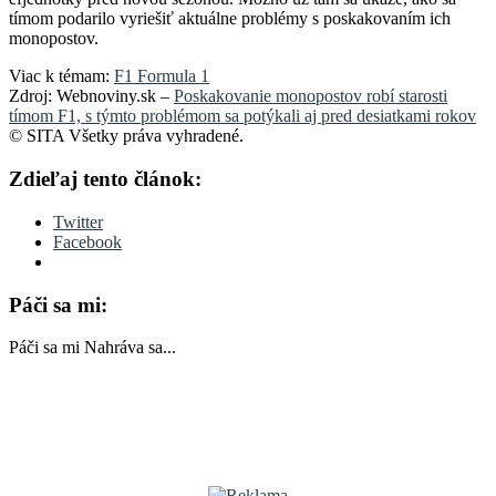
tímom podarilo vyriešiť aktuálne problémy s poskakovaním ich
monopostov.
Viac k témam:
F1 Formula 1
Zdroj: Webnoviny.sk –
Poskakovanie monopostov robí starosti
tímom F1, s týmto problémom sa potýkali aj pred desiatkami rokov
© SITA Všetky práva vyhradené.
Zdieľaj tento článok:
Twitter
Facebook
Páči sa mi:
Páči sa mi
Nahráva sa...