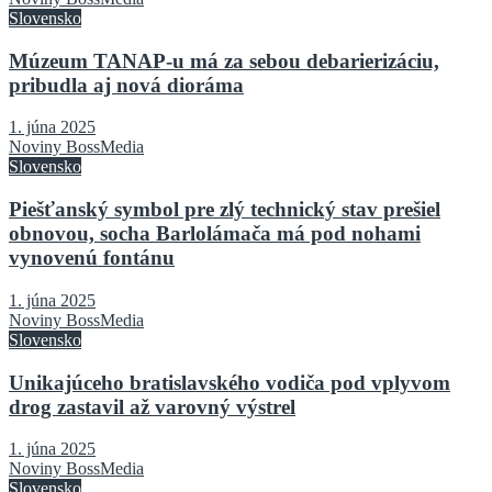
Slovensko
Múzeum TANAP-u má za sebou debarierizáciu,
pribudla aj nová dioráma
1. júna 2025
Noviny BossMedia
Slovensko
Piešťanský symbol pre zlý technický stav prešiel
obnovou, socha Barlolámača má pod nohami
vynovenú fontánu
1. júna 2025
Noviny BossMedia
Slovensko
Unikajúceho bratislavského vodiča pod vplyvom
drog zastavil až varovný výstrel
1. júna 2025
Noviny BossMedia
Slovensko