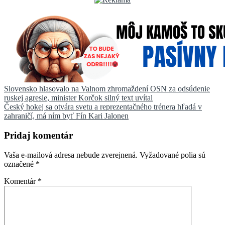
Navigácia
Slovensko hlasovalo na Valnom zhromaždení OSN za odsúdenie
ruskej agresie, minister Korčok silný text uvítal
v
Český hokej sa otvára svetu a reprezentačného trénera hľadá v
článku
zahraničí, má ním byť Fín Kari Jalonen
Pridaj komentár
Vaša e-mailová adresa nebude zverejnená.
Vyžadované polia sú
označené
*
Komentár
*