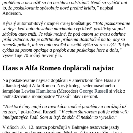
problému a nesnažiť sa ho bezhlavo odstrániť. Nedá sa vylúčiť ani
to, že poskakovanie spôsobuje nové predné krídlo,”
napísal
Anderson.
Bývalý automobilový dizajnér ďalej konštatuje:
“Toto poskakovanie
sa deje, keď auto dosiahne maximálnu rýchlosť, prakticky sa pod
záťažou auto zníži. Je však možné, že pod autom sa zrazu odtrhne
prúd vzduchu. Ak je odtrhnutie prúdenia dostatočné na to, aby sa
zmenšil prítlak, tak sa auto uvoľní a svetlá výška sa zas zvýši. Takýto
cyklus sa potom opakuje a predok auta poskakuje hore a dolu,”
vysvetľuje 70-ročný Severný Ír.
Haas a Alfa Romeo doplácali najviac
Na poskakovanie najviac doplácali v americkom tíme Haas a v
talianskej stajni Alfa Romeo. Nový kolega sedemnásobného
šampióna
Lewisa Hamiltona
(Mercedes)
George Russell
si však z
nadhadzovania monopostov “ťažkú” hlavu nerobil.
“Niektoré tímy majú na rovinkách značné problémy a narážajú až
na zem,”
pokračoval Russell.
“V celom štartovom poli je však veľa
inteligentných ľudí. Som si istý, že skôr či neskôr to vyriešia.”
V dňoch 10.- 12. marca pokračujú v Bahrajne testovacie jazdy
efjednotky pred novou sezónou. Možno už tam sa ukáže, ako sa