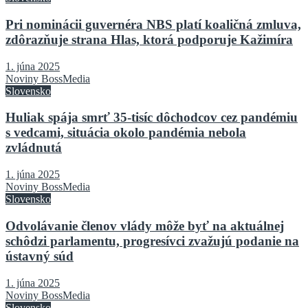
Pri nominácii guvernéra NBS platí koaličná zmluva,
zdôrazňuje strana Hlas, ktorá podporuje Kažimíra
1. júna 2025
Noviny BossMedia
Slovensko
Huliak spája smrť 35-tisíc dôchodcov cez pandémiu
s vedcami, situácia okolo pandémia nebola
zvládnutá
1. júna 2025
Noviny BossMedia
Slovensko
Odvolávanie členov vlády môže byť na aktuálnej
schôdzi parlamentu, progresívci zvažujú podanie na
ústavný súd
1. júna 2025
Noviny BossMedia
Slovensko