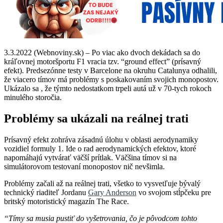
3.3.2022 (Webnoviny.sk) – Po viac ako dvoch dekádach sa do
kráľovnej motoršportu F1 vracia tzv. “ground effect” (prísavný
efekt). Predsezónne testy v Barcelone na okruhu Catalunya odhalili,
že viacero tímov má problémy s poskakovaním svojich monopostov.
Ukázalo sa , že týmto nedostatkom trpeli autá už v 70-tych rokoch
minulého storočia.
Problémy sa ukázali na reálnej trati
Prísavný efekt zohráva zásadnú úlohu v oblasti aerodynamiky
vozidiel formuly 1. Ide o rad aerodynamických efektov, ktoré
napomáhajú vytvárať väčší prítlak. Väčšina tímov si na
simulátorovom testovaní monopostov nič nevšimla.
Problémy začali až na reálnej trati, všetko to vysvetľuje bývalý
technický riaditeľ Jordanu
Gary Anderson
vo svojom stĺpčeku pre
britský motoristický magazín The Race.
“Tímy sa musia pustiť do vyšetrovania, čo je pôvodcom tohto