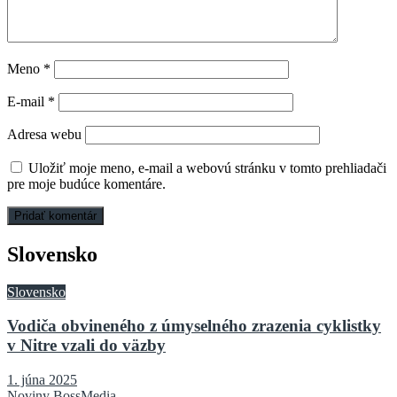
Meno
*
E-mail
*
Adresa webu
Uložiť moje meno, e-mail a webovú stránku v tomto prehliadači
pre moje budúce komentáre.
Slovensko
Slovensko
Vodiča obvineného z úmyselného zrazenia cyklistky
v Nitre vzali do väzby
1. júna 2025
Noviny BossMedia