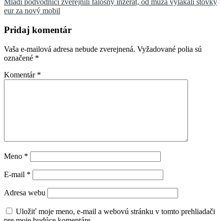
Mladí podvodníci zverejnili falošný inzerát, od muža vylákali stovky
článku
eur za nový mobil
Pridaj komentár
Vaša e-mailová adresa nebude zverejnená.
Vyžadované polia sú
označené
*
Komentár
*
Meno
*
E-mail
*
Adresa webu
Uložiť moje meno, e-mail a webovú stránku v tomto prehliadači
pre moje budúce komentáre.