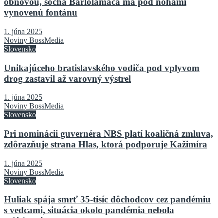
obnovou, socha Barlolámača má pod nohami
vynovenú fontánu
1. júna 2025
Noviny BossMedia
Slovensko
Unikajúceho bratislavského vodiča pod vplyvom
drog zastavil až varovný výstrel
1. júna 2025
Noviny BossMedia
Slovensko
Pri nominácii guvernéra NBS platí koaličná zmluva,
zdôrazňuje strana Hlas, ktorá podporuje Kažimíra
1. júna 2025
Noviny BossMedia
Slovensko
Huliak spája smrť 35-tisíc dôchodcov cez pandémiu
s vedcami, situácia okolo pandémia nebola