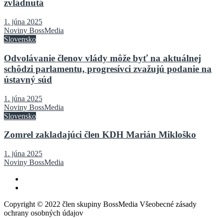
zvládnutá
1. júna 2025
Noviny BossMedia
Slovensko
Odvolávanie členov vlády môže byť na aktuálnej
schôdzi parlamentu, progresívci zvažujú podanie na
ústavný súd
1. júna 2025
Noviny BossMedia
Slovensko
Zomrel zakladajúci člen KDH Marián Mikloško
1. júna 2025
Noviny BossMedia
Copyright © 2022 člen skupiny BossMedia Všeobecné zásady
ochrany osobných údajov