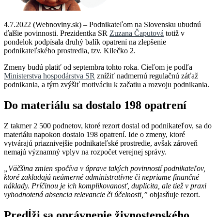
4.7.2022 (Webnoviny.sk) – Podnikateľom na Slovensku ubudnú
ďalšie povinnosti. Prezidentka SR
Zuzana Čaputová
totiž v
pondelok podpísala druhý balík opatrení na zlepšenie
podnikateľského prostredia, tzv. Kilečko 2.
Zmeny budú platiť od septembra tohto roka. Cieľom je podľa
Ministerstva hospodárstva SR
znížiť nadmernú regulačnú záťaž
podnikania, a tým zvýšiť motiváciu k začatiu a rozvoju podnikania.
Do materiálu sa dostalo 198 opatrení
Z takmer 2 500 podnetov, ktoré rezort dostal od podnikateľov, sa do
materiálu napokon dostalo 198 opatrení. Ide o zmeny, ktoré
vytvárajú priaznivejšie podnikateľské prostredie, avšak zároveň
nemajú významný vplyv na rozpočet verejnej správy.
„Väčšina zmien spočíva v úprave takých povinností podnikateľov,
ktoré zakladajú neúmerné administratívne či nepriame finančné
náklady. Príčinou je ich komplikovanosť, duplicita, ale tiež v praxi
vyhodnotená absencia relevancie či účelnosti,”
objasňuje rezort.
Predĺži sa oprávnenie živnostenského