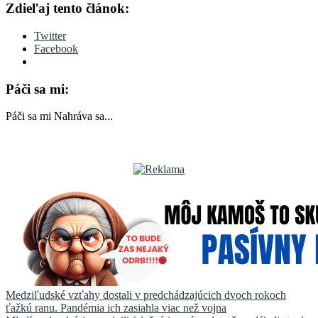
Zdieľaj tento článok:
Twitter
Facebook
Páči sa mi:
Páči sa mi
Nahráva sa...
Navigácia
Medziľudské vzťahy dostali v predchádzajúcich dvoch rokoch
ťažkú ranu. Pandémia ich zasiahla viac než vojna
v