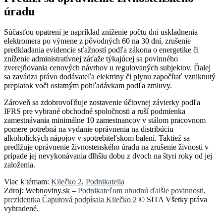
úradu
Súčasťou opatrení je napríklad zníženie počtu dní uskladnenia
elektromera po výmene z pôvodných 60 na 30 dní, zrušenie
predkladania evidencie sťažností podľa zákona o energetike či
zníženie administratívnej záťaže týkajúcej sa povinného
zverejňovania cenových návrhov u regulovaných subjektov. Ďalej
sa zavádza právo dodávateľa elektriny či plynu započítať vzniknutý
preplatok voči ostatným pohľadávkam podľa zmluvy.
Zároveň sa zdobrovoľňuje zostavenie účtovnej závierky podľa
IFRS pre vybrané obchodné spoločnosti a ruší podmienka
zamestnávania minimálne 10 zamestnancov v stálom pracovnom
pomere potrebná na vydanie oprávnenia na distribúciu
alkoholických nápojov v spotrebiteľskom balení. Taktiež sa
predlžuje oprávnenie živnostenského úradu na zrušenie živnosti v
prípade jej nevykonávania dlhšiu dobu z dvoch na štyri roky od jej
založenia.
Viac k témam:
Kilečko 2
,
Podnikatelia
Zdroj: Webnoviny.sk –
Podnikateľom ubudnú ďalšie povinnosti,
prezidentka Čaputová podpísala Kilečko 2
© SITA Všetky práva
vyhradené.