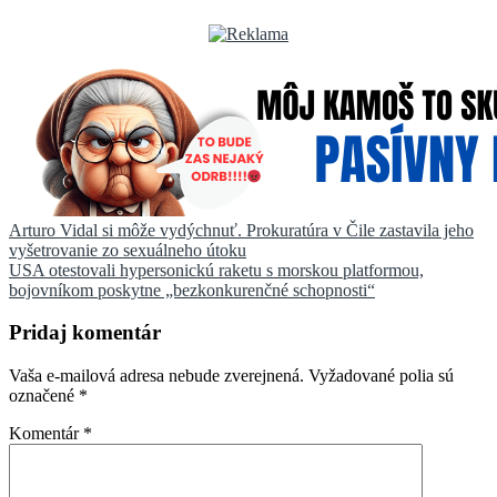
Navigácia
Arturo Vidal si môže vydýchnuť. Prokuratúra v Čile zastavila jeho
vyšetrovanie zo sexuálneho útoku
v
USA otestovali hypersonickú raketu s morskou platformou,
článku
bojovníkom poskytne „bezkonkurenčné schopnosti“
Pridaj komentár
Vaša e-mailová adresa nebude zverejnená.
Vyžadované polia sú
označené
*
Komentár
*