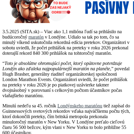
3.5.2025 (SITA.sk) – Viac ako 1,1 milióna ľudí sa prihlásilo na
budúcoročný
maratón
v Londýne. Udialo sa tak po tom, čo sa
minulý víkend uskutočnila rekordná edícia pretekov. Organizátori v
sobotu uviedli, že počet prihlášok na preteky v roku 2026 prekonal
doterajší rekord 840 300 prihlášok na tohtoročný maratón.
“
Toto je absolútne ohromujúci počet, ktorý opätovne potvrdzuje
Londýn ako zďaleka najpopulárnejší maratón na planéte
,” povedal
Hugh Brasher, generálny riaditeľ organizátorskej spoločnosti
London Marathon Events. Organizátori uviedli, že počet prihlášok
na preteky v roku 2026 je po piatkovej uzávierke takmer
dvojnásobný v porovnaní s celkovým počtom účastníkov počas
vlaňajšieho maratónu.
Minulú nedeľu sa 45. ročník
Londýnskeho maratónu
tiež zapísal do
Guinnessových svetových rekordov vďaka najväčšiemu počtu tých,
ktorí dokončili preteky, čím britská metropola prekonala
minuloročný maratón v New Yorku. V Londýne preťalo cieľovú
čiaru 56 500 bežcov, kým vlani v New Yorku to bolo približne 55
600 účastníkov.