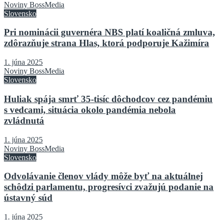
Noviny BossMedia
Slovensko
Pri nominácii guvernéra NBS platí koaličná zmluva,
zdôrazňuje strana Hlas, ktorá podporuje Kažimíra
1. júna 2025
Noviny BossMedia
Slovensko
Huliak spája smrť 35-tisíc dôchodcov cez pandémiu
s vedcami, situácia okolo pandémia nebola
zvládnutá
1. júna 2025
Noviny BossMedia
Slovensko
Odvolávanie členov vlády môže byť na aktuálnej
schôdzi parlamentu, progresívci zvažujú podanie na
ústavný súd
1. júna 2025