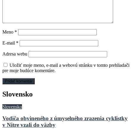
Meno
*
E-mail
*
Adresa webu
Uložiť moje meno, e-mail a webovú stránku v tomto prehliadači
pre moje budúce komentáre.
Slovensko
Slovensko
Vodiča obvineného z úmyselného zrazenia cyklistky
v Nitre vzali do väzby