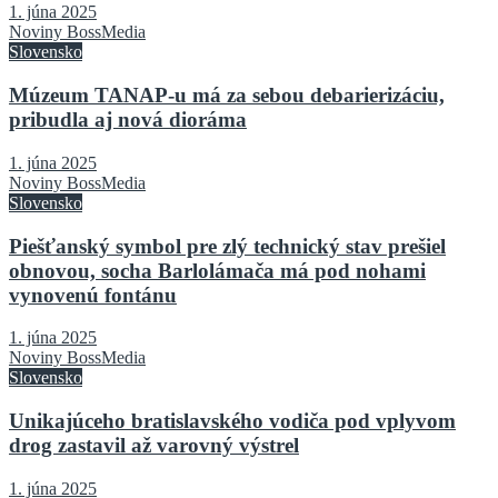
1. júna 2025
Noviny BossMedia
Slovensko
Múzeum TANAP-u má za sebou debarierizáciu,
pribudla aj nová dioráma
1. júna 2025
Noviny BossMedia
Slovensko
Piešťanský symbol pre zlý technický stav prešiel
obnovou, socha Barlolámača má pod nohami
vynovenú fontánu
1. júna 2025
Noviny BossMedia
Slovensko
Unikajúceho bratislavského vodiča pod vplyvom
drog zastavil až varovný výstrel
1. júna 2025