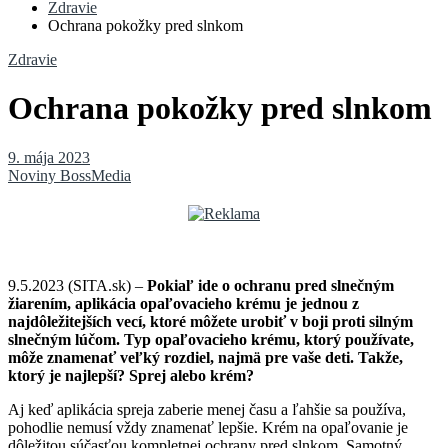
Zdravie
Ochrana pokožky pred slnkom
Zdravie
Ochrana pokožky pred slnkom
9. mája 2023
Noviny BossMedia
9.5.2023 (SITA.sk) –
Pokiaľ ide o ochranu pred slnečným
žiarením, aplikácia opaľovacieho krému je jednou z
najdôležitejších vecí, ktoré môžete urobiť v boji proti silným
slnečným lúčom. Typ opaľovacieho krému, ktorý používate,
môže znamenať veľký rozdiel, najmä pre vaše deti. Takže,
ktorý je najlepší? Sprej alebo krém?
Aj keď aplikácia spreja zaberie menej času a ľahšie sa používa,
pohodlie nemusí vždy znamenať lepšie. Krém na opaľovanie je
dôležitou súčasťou kompletnej ochrany pred slnkom. Samotný