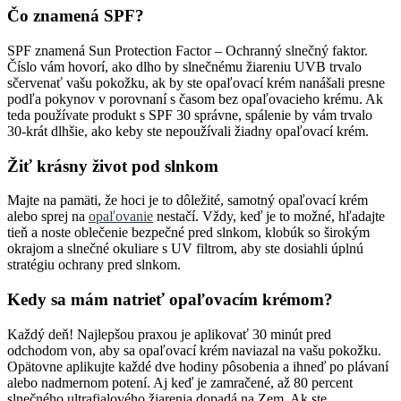
Čo znamená SPF?
SPF znamená Sun Protection Factor – Ochranný slnečný faktor.
Číslo vám hovorí, ako dlho by slnečnému žiareniu UVB trvalo
sčervenať vašu pokožku, ak by ste opaľovací krém nanášali presne
podľa pokynov v porovnaní s časom bez opaľovacieho krému. Ak
teda používate produkt s SPF 30 správne, spálenie by vám trvalo
30-krát dlhšie, ako keby ste nepoužívali žiadny opaľovací krém.
Žiť krásny život pod slnkom
Majte na pamäti, že hoci je to dôležité, samotný opaľovací krém
alebo sprej na
opaľovanie
nestačí. Vždy, keď je to možné, hľadajte
tieň a noste oblečenie bezpečné pred slnkom, klobúk so širokým
okrajom a slnečné okuliare s UV filtrom, aby ste dosiahli úplnú
stratégiu ochrany pred slnkom.
Kedy sa mám natrieť opaľovacím krémom?
Každý deň! Najlepšou praxou je aplikovať 30 minút pred
odchodom von, aby sa opaľovací krém naviazal na vašu pokožku.
Opätovne aplikujte každé dve hodiny pôsobenia a ihneď po plávaní
alebo nadmernom potení. Aj keď je zamračené, až 80 percent
slnečného ultrafialového žiarenia dopadá na Zem. Ak ste