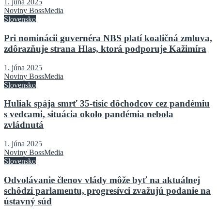
1. júna 2025
Noviny BossMedia
Slovensko
Pri nominácii guvernéra NBS platí koaličná zmluva,
zdôrazňuje strana Hlas, ktorá podporuje Kažimíra
1. júna 2025
Noviny BossMedia
Slovensko
Huliak spája smrť 35-tisíc dôchodcov cez pandémiu
s vedcami, situácia okolo pandémia nebola
zvládnutá
1. júna 2025
Noviny BossMedia
Slovensko
Odvolávanie členov vlády môže byť na aktuálnej
schôdzi parlamentu, progresívci zvažujú podanie na
ústavný súd