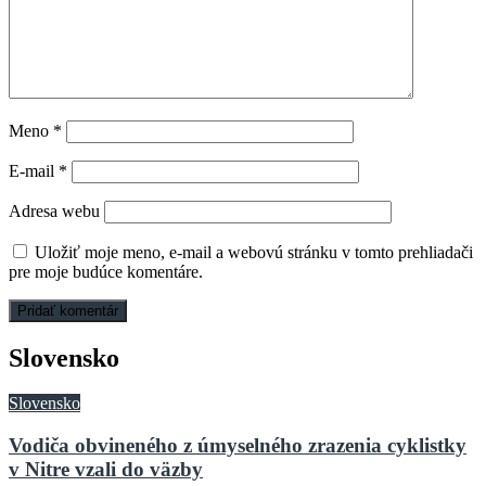
Meno
*
E-mail
*
Adresa webu
Uložiť moje meno, e-mail a webovú stránku v tomto prehliadači
pre moje budúce komentáre.
Slovensko
Slovensko
Vodiča obvineného z úmyselného zrazenia cyklistky
v Nitre vzali do väzby