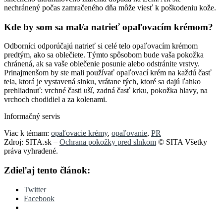
nechránený počas zamračeného dňa môže viesť k poškodeniu kože.
Kde by som sa mal/a natrieť opaľovacím krémom?
Odborníci odporúčajú natrieť si celé telo opaľovacím krémom
predtým, ako sa oblečiete. Týmto spôsobom bude vaša pokožka
chránená, ak sa vaše oblečenie posunie alebo odstránite vrstvy.
Prinajmenšom by ste mali používať opaľovací krém na každú časť
tela, ktorá je vystavená slnku, vrátane tých, ktoré sa dajú ľahko
prehliadnuť: vrchné časti uší, zadná časť krku, pokožka hlavy, na
vrchoch chodidiel a za kolenami.
Informačný servis
Viac k témam:
opaľovacie krémy
,
opaľovanie
,
PR
Zdroj: SITA.sk –
Ochrana pokožky pred slnkom
© SITA Všetky
práva vyhradené.
Zdieľaj tento článok:
Twitter
Facebook