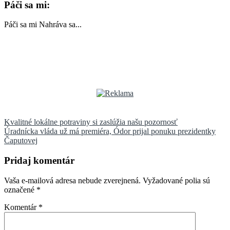
Páči sa mi:
Páči sa mi
Nahráva sa...
Navigácia
Kvalitné lokálne potraviny si zaslúžia našu pozornosť
Úradnícka vláda už má premiéra, Ódor prijal ponuku prezidentky
v
Čaputovej
článku
Pridaj komentár
Vaša e-mailová adresa nebude zverejnená.
Vyžadované polia sú
označené
*
Komentár
*