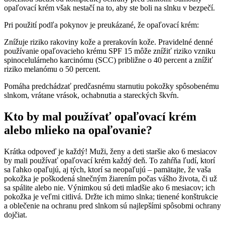
opaľovací krém však nestačí na to, aby ste boli na slnku v bezpečí.
Pri použití podľa pokynov je preukázané, že opaľovací krém:
Znížuje riziko rakoviny kože a prerakovín kože. Pravidelné denné
používanie opaľovacieho krému SPF 15 môže znížiť riziko vzniku
spinocelulárneho karcinómu (SCC) približne o 40 percent a znížiť
riziko melanómu o 50 percent.
Pomáha predchádzať predčasnému starnutiu pokožky spôsobenému
slnkom, vrátane vrások, ochabnutia a stareckých škvŕn.
Kto by mal používať opaľovací krém
alebo mlieko na opaľovanie?
Krátka odpoveď je každý! Muži, ženy a deti staršie ako 6 mesiacov
by mali používať opaľovací krém každý deň. To zahŕňa ľudí, ktorí
sa ľahko opaľujú, aj tých, ktorí sa neopaľujú – pamätajte, že vaša
pokožka je poškodená slnečným žiarením počas vášho života, či už
sa spálite alebo nie. Výnimkou sú deti mladšie ako 6 mesiacov; ich
pokožka je veľmi citlivá. Držte ich mimo slnka; tienené konštrukcie
a oblečenie na ochranu pred slnkom sú najlepšími spôsobmi ochrany
dojčiat.