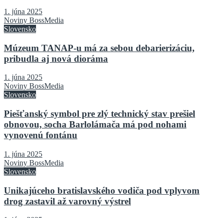
1. júna 2025
Noviny BossMedia
Slovensko
Múzeum TANAP-u má za sebou debarierizáciu,
pribudla aj nová dioráma
1. júna 2025
Noviny BossMedia
Slovensko
Piešťanský symbol pre zlý technický stav prešiel
obnovou, socha Barlolámača má pod nohami
vynovenú fontánu
1. júna 2025
Noviny BossMedia
Slovensko
Unikajúceho bratislavského vodiča pod vplyvom
drog zastavil až varovný výstrel