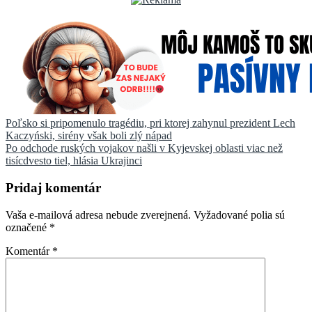
Navigácia
Poľsko si pripomenulo tragédiu, pri ktorej zahynul prezident Lech
Kaczyński, sirény však boli zlý nápad
v
Po odchode ruských vojakov našli v Kyjevskej oblasti viac než
článku
tisícdvesto tiel, hlásia Ukrajinci
Pridaj komentár
Vaša e-mailová adresa nebude zverejnená.
Vyžadované polia sú
označené
*
Komentár
*