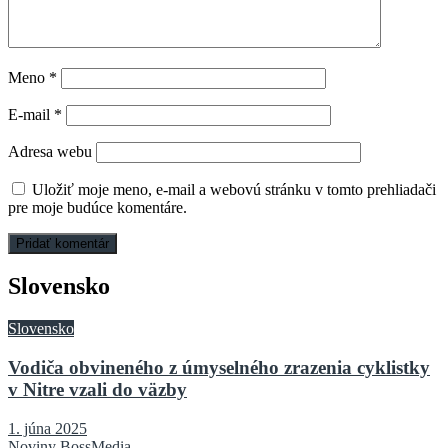
Meno
*
E-mail
*
Adresa webu
Uložiť moje meno, e-mail a webovú stránku v tomto prehliadači
pre moje budúce komentáre.
Slovensko
Slovensko
Vodiča obvineného z úmyselného zrazenia cyklistky
v Nitre vzali do väzby
1. júna 2025
Noviny BossMedia