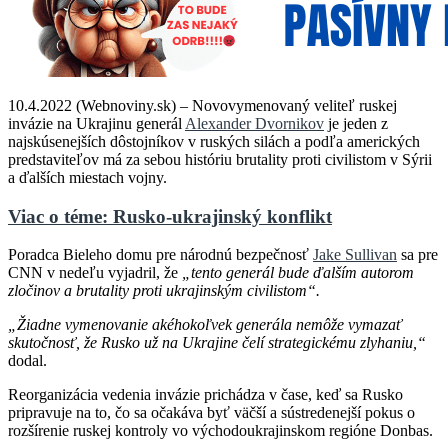
10.4.2022 (Webnoviny.sk) – Novovymenovaný veliteľ ruskej
invázie na Ukrajinu generál
Alexander Dvornikov
je jeden z
najskúsenejších dôstojníkov v ruských silách a podľa amerických
predstaviteľov má za sebou históriu brutality proti civilistom v Sýrii
a ďalších miestach vojny.
Viac o téme: Rusko-ukrajinský konflikt
Poradca Bieleho domu pre národnú bezpečnosť
Jake Sullivan
sa pre
CNN v nedeľu vyjadril, že
„tento generál bude ďalším autorom
zločinov a brutality proti ukrajinským civilistom“.
„Žiadne vymenovanie akéhokoľvek generála nemôže vymazať
skutočnosť, že Rusko už na Ukrajine čelí strategickému zlyhaniu,“
dodal.
Reorganizácia vedenia invázie prichádza v čase, keď sa Rusko
pripravuje na to, čo sa očakáva byť väčší a sústredenejší pokus o
rozšírenie ruskej kontroly vo východoukrajinskom regióne Donbas.