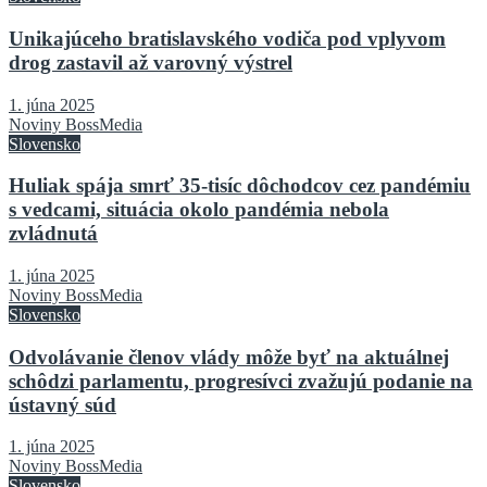
Unikajúceho bratislavského vodiča pod vplyvom
drog zastavil až varovný výstrel
1. júna 2025
Noviny BossMedia
Slovensko
Huliak spája smrť 35-tisíc dôchodcov cez pandémiu
s vedcami, situácia okolo pandémia nebola
zvládnutá
1. júna 2025
Noviny BossMedia
Slovensko
Odvolávanie členov vlády môže byť na aktuálnej
schôdzi parlamentu, progresívci zvažujú podanie na
ústavný súd
1. júna 2025
Noviny BossMedia
Slovensko