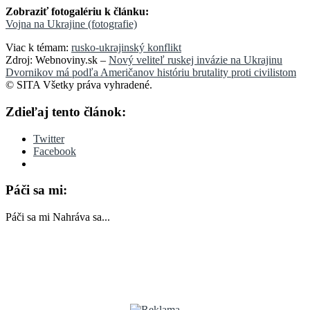
Zobraziť fotogalériu k článku:
Vojna na Ukrajine (fotografie)
Viac k témam:
rusko-ukrajinský konflikt
Zdroj: Webnoviny.sk –
Nový veliteľ ruskej invázie na Ukrajinu
Dvornikov má podľa Američanov históriu brutality proti civilistom
© SITA Všetky práva vyhradené.
Zdieľaj tento článok:
Twitter
Facebook
Páči sa mi:
Páči sa mi
Nahráva sa...