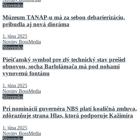
Slovensko
Múzeum TANAP-u má za sebou debarierizáciu,
pribudla aj nová dioráma
1. júna 2025
Noviny BossMedia
Slovensko
Piešťanský symbol pre zlý technický stav prešiel
obnovou, socha Barlolámača má pod nohami
vynovenú fontánu
1. júna 2025
Noviny BossMedia
Slovensko
Pri nominácii guvernéra NBS platí koaličná zmluva,
zdôrazňuje strana Hlas, ktorá podporuje Kažimíra
1. júna 2025
Noviny BossMedia
Slovensko