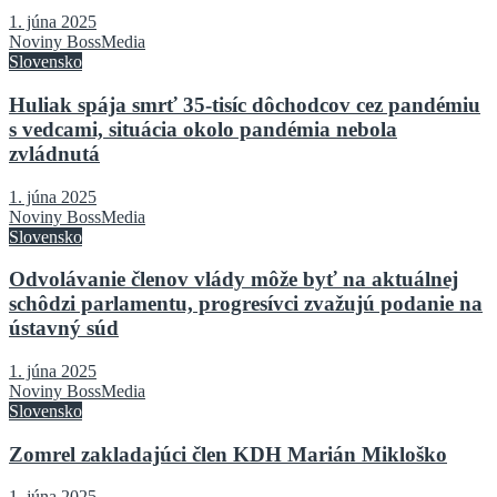
1. júna 2025
Noviny BossMedia
Slovensko
Huliak spája smrť 35-tisíc dôchodcov cez pandémiu
s vedcami, situácia okolo pandémia nebola
zvládnutá
1. júna 2025
Noviny BossMedia
Slovensko
Odvolávanie členov vlády môže byť na aktuálnej
schôdzi parlamentu, progresívci zvažujú podanie na
ústavný súd
1. júna 2025
Noviny BossMedia
Slovensko
Zomrel zakladajúci člen KDH Marián Mikloško
1. júna 2025