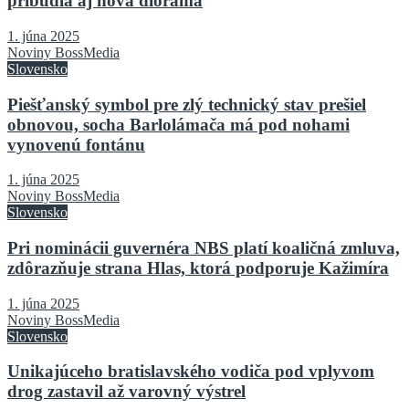
pribudla aj nová dioráma
1. júna 2025
Noviny BossMedia
Slovensko
Piešťanský symbol pre zlý technický stav prešiel
obnovou, socha Barlolámača má pod nohami
vynovenú fontánu
1. júna 2025
Noviny BossMedia
Slovensko
Pri nominácii guvernéra NBS platí koaličná zmluva,
zdôrazňuje strana Hlas, ktorá podporuje Kažimíra
1. júna 2025
Noviny BossMedia
Slovensko
Unikajúceho bratislavského vodiča pod vplyvom
drog zastavil až varovný výstrel