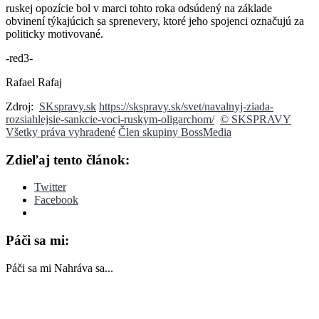
ruskej opozície bol v marci tohto roka odsúdený na základe
obvinení týkajúcich sa sprenevery, ktoré jeho spojenci označujú za
politicky motivované.
-red3-
Rafael Rafaj
Zdroj:
SKspravy.sk
https://skspravy.sk/svet/navalnyj-ziada-
rozsiahlejsie-sankcie-voci-ruskym-oligarchom/
© SKSPRAVY
Všetky práva vyhradené
Člen skupiny BossMedia
Zdieľaj tento článok:
Twitter
Facebook
Páči sa mi:
Páči sa mi
Nahráva sa...