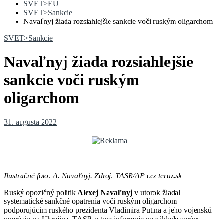
SVET>EÚ
SVET>Sankcie
Navaľnyj žiada rozsiahlejšie sankcie voči ruským oligarchom
SVET>Sankcie
Navaľnyj žiada rozsiahlejšie
sankcie voči ruským
oligarchom
31. augusta 2022
Ilustračné foto: A. Navaľnyj. Zdroj: TASR/AP cez teraz.sk
Ruský opozičný politik
Alexej Navaľnyj
v utorok žiadal
systematické sankčné opatrenia voči ruským oligarchom
podporujúcim ruského prezidenta Vladimira Putina a jeho vojenskú
operáciu na Ukrajine. TASR o tom informuje na základe správy