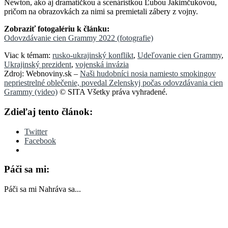
Newton, ako aj dramatičkou a scenáristkou Ľubou Jakimčukovou,
pričom na obrazovkách za nimi sa premietali zábery z vojny.
Zobraziť fotogalériu k článku:
Odovzdávanie cien Grammy 2022 (fotografie)
Viac k témam:
rusko-ukrajinský konflikt
,
Udeľovanie cien Grammy
,
Ukrajinský prezident
,
vojenská invázia
Zdroj: Webnoviny.sk –
Naši hudobníci nosia namiesto smokingov
nepriestrelné oblečenie, povedal Zelenskyj počas odovzdávania cien
Grammy (video)
© SITA Všetky práva vyhradené.
Zdieľaj tento článok:
Twitter
Facebook
Páči sa mi:
Páči sa mi
Nahráva sa...