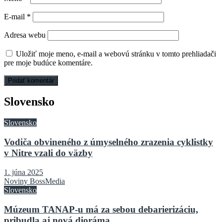
E-mail
*
Adresa webu
Uložiť moje meno, e-mail a webovú stránku v tomto prehliadači
pre moje budúce komentáre.
Slovensko
Slovensko
Vodiča obvineného z úmyselného zrazenia cyklistky
v Nitre vzali do väzby
1. júna 2025
Noviny BossMedia
Slovensko
Múzeum TANAP-u má za sebou debarierizáciu,
pribudla aj nová dioráma