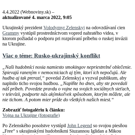
4.4.2022 (Webnoviny.sk) –
aktualizované 4. marca 2022, 9:05
Ukrajinský prezident
Volodymyr Zelenskyj
na odovzdávaní cien
Grammy
vystúpil prostredníctvom vopred nahratého videa, v
ktorom požiadal o podporu pri rozprávaní príbehu o ruskej invázii
na Ukrajine.
Viac o téme: Rusko-ukrajinský konflikt
„Naši hudobníci nosia namiesto smokingov nepriestrelné oblečenie.
Spievajú raneným v nemocniciach aj tým, ktorí ich nepočujú. Ale
hudba aj tak prerazí,“
povedal Zelenskyj a vyzval publikum, aby
naplnilo ticho svojou hudbou.
„Naplňte ho dnes, aby ste povedali
náš príbeh. Povedzte pravdu o vojne na svojich sociálnych sieťach,
v televízii, podporte nás akýmkoľvek spôsobom, ktorým môžete, ale
nie tichom. A potom mier príde do všetkých našich miest.“
Zobraziť fotogalériu k článku:
Vojna na Ukrajine (fotografie)
Po Zelenského posolstve vystúpil
John Legend
so svojou piesňou
„Free“ s ukrajinskými hudobníkmi Siuzannou Iglidan a Mikou