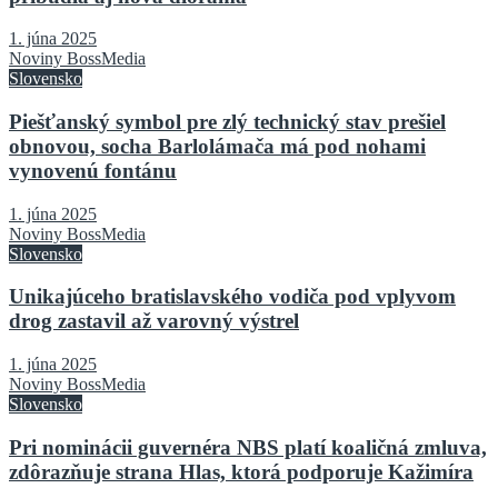
1. júna 2025
Noviny BossMedia
Slovensko
Piešťanský symbol pre zlý technický stav prešiel
obnovou, socha Barlolámača má pod nohami
vynovenú fontánu
1. júna 2025
Noviny BossMedia
Slovensko
Unikajúceho bratislavského vodiča pod vplyvom
drog zastavil až varovný výstrel
1. júna 2025
Noviny BossMedia
Slovensko
Pri nominácii guvernéra NBS platí koaličná zmluva,
zdôrazňuje strana Hlas, ktorá podporuje Kažimíra