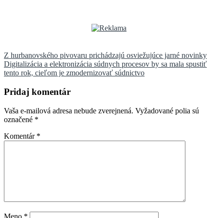
Navigácia
Z hurbanovského pivovaru prichádzajú osviežujúce jarné novinky
Digitalizácia a elektronizácia súdnych procesov by sa mala spustiť
v
tento rok, cieľom je zmodernizovať súdnictvo
článku
Pridaj komentár
Vaša e-mailová adresa nebude zverejnená.
Vyžadované polia sú
označené
*
Komentár
*
Meno
*