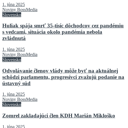
1. júna 2025
Noviny BossMedia
Slovensko
Huliak spája smrť 35-tisíc dôchodcov cez pandémiu
s vedcami, situácia okolo pandémia nebola
zvládnutá
1. júna 2025
Noviny BossMedia
Slovensko
Odvolávanie členov vlády môže byť na aktuálnej
schôdzi parlamentu, progresívci zvažujú podanie na
ústavný súd
1. júna 2025
Noviny BossMedia
Slovensko
Zomrel zakladajúci člen KDH Marián Mikloško
1. júna 2025