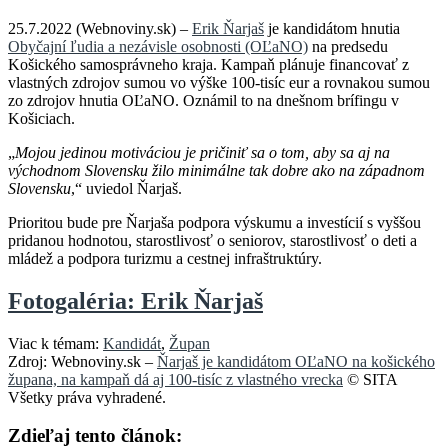
25.7.2022 (Webnoviny.sk) –
Erik Ňarjaš
je kandidátom hnutia
Obyčajní ľudia a nezávisle osobnosti (OĽaNO)
na predsedu
Košického samosprávneho kraja. Kampaň plánuje financovať z
vlastných zdrojov sumou vo výške 100-tisíc eur a rovnakou sumou
zo zdrojov hnutia OĽaNO. Oznámil to na dnešnom brífingu v
Košiciach.
„
Mojou jedinou motiváciou je pričiniť sa o tom, aby sa aj na
východnom Slovensku žilo minimálne tak dobre ako na západnom
Slovensku
,“ uviedol Ňarjaš.
Prioritou bude pre Ňarjaša podpora výskumu a investícií s vyššou
pridanou hodnotou, starostlivosť o seniorov, starostlivosť o deti a
mládež a podpora turizmu a cestnej infraštruktúry.
Fotogaléria: Erik Ňarjaš
Viac k témam:
Kandidát
,
Župan
Zdroj: Webnoviny.sk –
Ňarjaš je kandidátom OĽaNO na košického
župana, na kampaň dá aj 100-tisíc z vlastného vrecka
© SITA
Všetky práva vyhradené.
Zdieľaj tento článok: