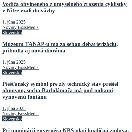
Vodiča obvineného z úmyselného zrazenia cyklistky
v Nitre vzali do väzby
1. júna 2025
Noviny BossMedia
Slovensko
Múzeum TANAP-u má za sebou debarierizáciu,
pribudla aj nová dioráma
1. júna 2025
Noviny BossMedia
Slovensko
Piešťanský symbol pre zlý technický stav prešiel
obnovou, socha Barlolámača má pod nohami
vynovenú fontánu
1. júna 2025
Noviny BossMedia
Slovensko
Pri nominácii guvernéra NBS platí koaličná zmluva,