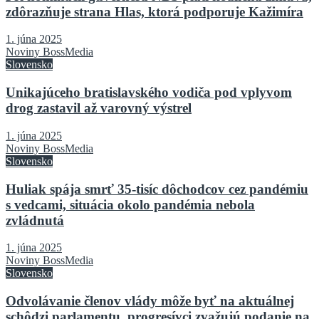
zdôrazňuje strana Hlas, ktorá podporuje Kažimíra
1. júna 2025
Noviny BossMedia
Slovensko
Unikajúceho bratislavského vodiča pod vplyvom
drog zastavil až varovný výstrel
1. júna 2025
Noviny BossMedia
Slovensko
Huliak spája smrť 35-tisíc dôchodcov cez pandémiu
s vedcami, situácia okolo pandémia nebola
zvládnutá
1. júna 2025
Noviny BossMedia
Slovensko
Odvolávanie členov vlády môže byť na aktuálnej
schôdzi parlamentu, progresívci zvažujú podanie na