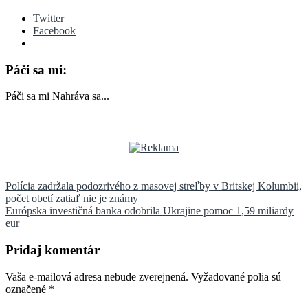
Twitter
Facebook
Páči sa mi:
Páči sa mi
Nahráva sa...
Navigácia
Polícia zadržala podozrivého z masovej streľby v Britskej Kolumbii,
počet obetí zatiaľ nie je známy
v
Európska investičná banka odobrila Ukrajine pomoc 1,59 miliardy
článku
eur
Pridaj komentár
Vaša e-mailová adresa nebude zverejnená.
Vyžadované polia sú
označené
*