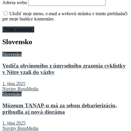
Adresa webu
Uložiť moje meno, e-mail a webovú stránku v tomto prehliadači
pre moje budúce komentáre.
Slovensko
Slovensko
Vodiča obvineného z úmyselného zrazenia cyklistky
v Nitre vzali do väzby
1. júna 2025
Noviny BossMedia
Slovensko
Múzeum TANAP-u má za sebou debarierizáciu,
pribudla aj nová dioráma
1. júna 2025
Noviny BossMedia