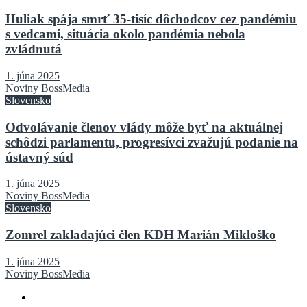
Huliak spája smrť 35-tisíc dôchodcov cez pandémiu
s vedcami, situácia okolo pandémia nebola
zvládnutá
1. júna 2025
Noviny BossMedia
Slovensko
Odvolávanie členov vlády môže byť na aktuálnej
schôdzi parlamentu, progresívci zvažujú podanie na
ústavný súd
1. júna 2025
Noviny BossMedia
Slovensko
Zomrel zakladajúci člen KDH Marián Mikloško
1. júna 2025
Noviny BossMedia