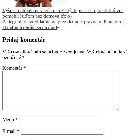
Navigácia
Vyše sto otužilcov sa zišlo na Zlatých pieskoch pre dobrú vec,
pomohli ľuďom bez domova (foto)
v
Pellegriniho kandidatúra na prezidenta je právne nulitná, tvrdí
článku
Harabin a obrátil sa na úrady
Pridaj komentár
Vaša e-mailová adresa nebude zverejnená.
Vyžadované polia sú
označené
*
Komentár
*
Meno
*
E-mail
*