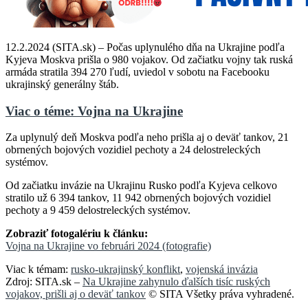
12.2.2024 (SITA.sk) – Počas uplynulého dňa na Ukrajine podľa
Kyjeva Moskva prišla o 980 vojakov. Od začiatku vojny tak ruská
armáda stratila 394 270 ľudí, uviedol v sobotu na Facebooku
ukrajinský generálny štáb.
Viac o téme: Vojna na Ukrajine
Za uplynulý deň Moskva podľa neho prišla aj o deväť tankov, 21
obrnených bojových vozidiel pechoty a 24 delostreleckých
systémov.
Od začiatku invázie na Ukrajinu Rusko podľa Kyjeva celkovo
stratilo už 6 394 tankov, 11 942 obrnených bojových vozidiel
pechoty a 9 459 delostreleckých systémov.
Zobraziť fotogalériu k článku:
Vojna na Ukrajine vo februári 2024 (fotografie)
Viac k témam:
rusko-ukrajinský konflikt
,
vojenská invázia
Zdroj: SITA.sk –
Na Ukrajine zahynulo ďalších tisíc ruských
vojakov, prišli aj o deväť tankov
© SITA Všetky práva vyhradené.