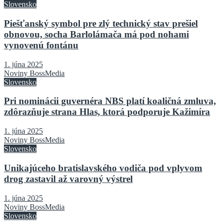
Slovensko
Piešťanský symbol pre zlý technický stav prešiel
obnovou, socha Barlolámača má pod nohami
vynovenú fontánu
1. júna 2025
Noviny BossMedia
Slovensko
Pri nominácii guvernéra NBS platí koaličná zmluva,
zdôrazňuje strana Hlas, ktorá podporuje Kažimíra
1. júna 2025
Noviny BossMedia
Slovensko
Unikajúceho bratislavského vodiča pod vplyvom
drog zastavil až varovný výstrel
1. júna 2025
Noviny BossMedia
Slovensko