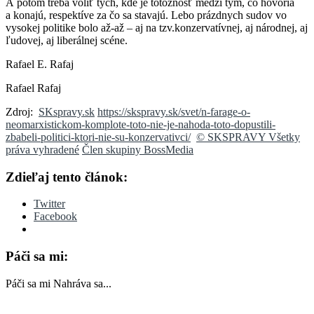
A potom treba voliť tých, kde je totožnosť medzi tým, čo hovoria
a konajú, respektíve za čo sa stavajú. Lebo prázdnych sudov vo
vysokej politike bolo až-až – aj na tzv.konzervatívnej, aj národnej, aj
ľudovej, aj liberálnej scéne.
Rafael E. Rafaj
Rafael Rafaj
Zdroj:
SKspravy.sk
https://skspravy.sk/svet/n-farage-o-
neomarxistickom-komplote-toto-nie-je-nahoda-toto-dopustili-
zbabeli-politici-ktori-nie-su-konzervativci/
© SKSPRAVY Všetky
práva vyhradené
Člen skupiny BossMedia
Zdieľaj tento článok:
Twitter
Facebook
Páči sa mi:
Páči sa mi
Nahráva sa...