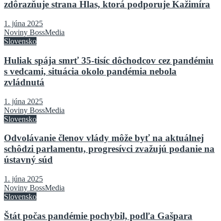
zdôrazňuje strana Hlas, ktorá podporuje Kažimíra
1. júna 2025
Noviny BossMedia
Slovensko
Huliak spája smrť 35-tisíc dôchodcov cez pandémiu
s vedcami, situácia okolo pandémia nebola
zvládnutá
1. júna 2025
Noviny BossMedia
Slovensko
Odvolávanie členov vlády môže byť na aktuálnej
schôdzi parlamentu, progresívci zvažujú podanie na
ústavný súd
1. júna 2025
Noviny BossMedia
Slovensko
Štát počas pandémie pochybil, podľa Gašpara