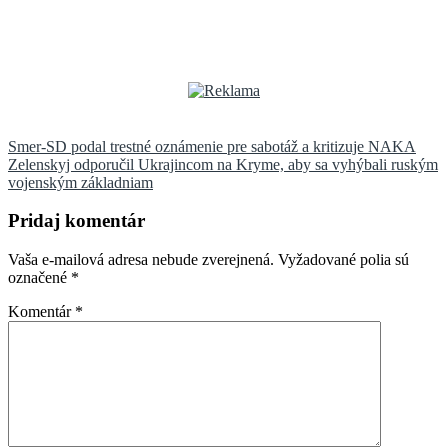
Navigácia
Smer-SD podal trestné oznámenie pre sabotáž a kritizuje NAKA
Zelenskyj odporučil Ukrajincom na Kryme, aby sa vyhýbali ruským
v
vojenským základniam
článku
Pridaj komentár
Vaša e-mailová adresa nebude zverejnená.
Vyžadované polia sú
označené
*
Komentár
*