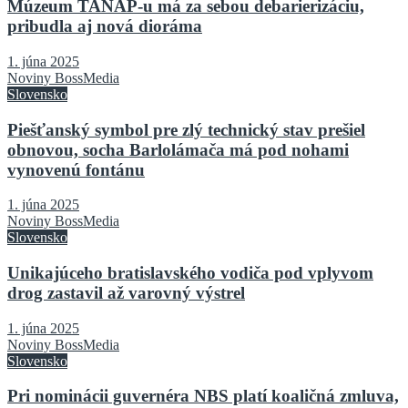
Múzeum TANAP-u má za sebou debarierizáciu,
pribudla aj nová dioráma
1. júna 2025
Noviny BossMedia
Slovensko
Piešťanský symbol pre zlý technický stav prešiel
obnovou, socha Barlolámača má pod nohami
vynovenú fontánu
1. júna 2025
Noviny BossMedia
Slovensko
Unikajúceho bratislavského vodiča pod vplyvom
drog zastavil až varovný výstrel
1. júna 2025
Noviny BossMedia
Slovensko
Pri nominácii guvernéra NBS platí koaličná zmluva,