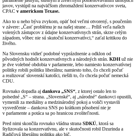
parlamente jasným, slušným a zreteľným pomenovávaním tamojších
javov, vystúpil na najväčšom zhromaždení konzervatívcov sveta,
CPAC
v americkom Texase.
Ako to u neho býva zvykom, opäť bol veľmi otvorený, s poučením
v závere: „Časť problému je na našej strane… Príliš veľa našich
volených zástupcov z údajne konzervatívnych strán, skrze celým
západom, vôbec nie sú skutoční konzervatívci,“ zaťal kritikou do
živého.
Na Slovensku vidieť podobné vyprázdnenie a odklon od
pôvodných hodnôt konzervatívnych a národných strán.
KDH
už nie
je dve volebné obdobia v parlamente, lebo namiesto konzervatívnej
politiky robili politiku liberálnu; namiesto toho, čo chceli počuť
a realizovať slovenskí katolíci, riešili to, čo chcela počuť nemecká
CDU.
Rovnako dopadla aj
dankova „SNS“
, z ktorej ostalo len to
polsedné „S“ – strana. „Slovenské“, aj „národné“ dankovci opustili,
vymenili za mediálny a medzinárodný pokoj a voliči vystavili
vysvedčenie – dankova SNS po krátkom pôsobení nie je
v parlamente a potáca sa po hranicou zvoliteľnosti.
Pred nimi skončila rovnako vládna strana
SDKÚ
, ktorá sa
štylizovala sa konzervatívnu, ale v skutočnosti robil Dzurinda a
Radičová liberálnu politiku ako bič.