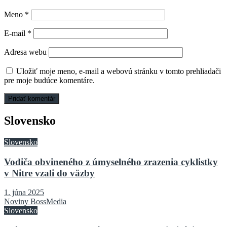
Meno
*
E-mail
*
Adresa webu
Uložiť moje meno, e-mail a webovú stránku v tomto prehliadači
pre moje budúce komentáre.
Slovensko
Slovensko
Vodiča obvineného z úmyselného zrazenia cyklistky
v Nitre vzali do väzby
1. júna 2025
Noviny BossMedia
Slovensko