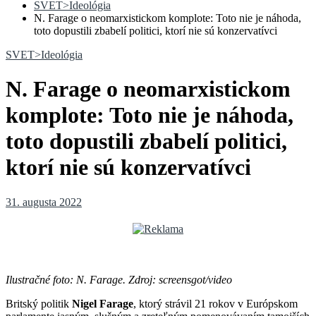
SVET>Ideológia
N. Farage o neomarxistickom komplote: Toto nie je náhoda,
toto dopustili zbabelí politici, ktorí nie sú konzervatívci
SVET>Ideológia
N. Farage o neomarxistickom
komplote: Toto nie je náhoda,
toto dopustili zbabelí politici,
ktorí nie sú konzervatívci
31. augusta 2022
Ilustračné foto: N. Farage. Zdroj: screensgot/video
Britský politik
Nigel Farage
, ktorý strávil 21 rokov v Európskom