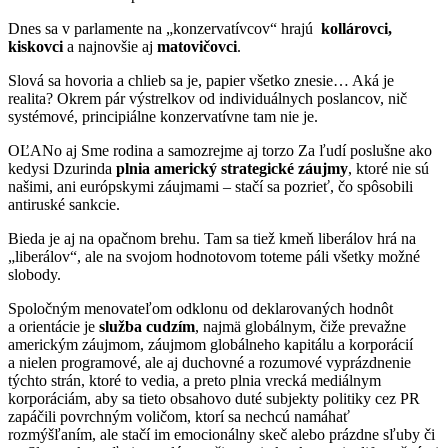
Dnes sa v parlamente na „konzervatívcov“ hrajú
kollárovci,
kiskovci
a najnovšie aj
matovičovci
.
Slová sa hovoria a chlieb sa je, papier všetko znesie… Aká je
realita? Okrem pár výstrelkov od individuálnych poslancov, nič
systémové, principiálne konzervatívne tam nie je.
OĽANo aj Sme rodina a samozrejme aj torzo Za ľudí poslušne ako
kedysi Dzurinda
plnia americký strategické záujmy
, ktoré nie sú
našimi, ani európskymi záujmami – stačí sa pozrieť, čo spôsobili
antiruské sankcie.
Bieda je aj na opačnom brehu. Tam sa tiež kmeň liberálov hrá na
„liberálov“, ale na svojom hodnotovom toteme páli všetky možné
slobody.
Spoločným menovateľom odklonu od deklarovaných hodnôt
a orientácie je
služba cudzím
, najmä globálnym, čiže prevažne
americkým záujmom, záujmom globálneho kapitálu a korporácií
a nielen programové, ale aj duchovné a rozumové vyprázdnenie
týchto strán, ktoré to vedia, a preto plnia vrecká mediálnym
korporáciám, aby sa tieto obsahovo duté subjekty politiky cez PR
zapáčili povrchným voličom, ktorí sa nechcú namáhať
rozmýšľaním, ale stačí im emocionálny skeč alebo prázdne sľuby či