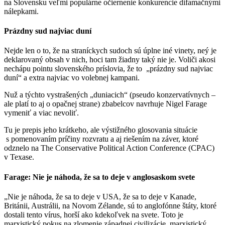
na Slovensku veľmi populárne očiernenie konkurencie difamačnými
nálepkami.
Prázdny sud najviac duní
Nejde len o to, že na straníckych sudoch sú úplne iné vinety, neý je
deklarovaný obsah v nich, hoci tam žiadny taký nie je. Voliči akosi
nechápu pointu slovenského príslovia, že to „prázdny sud najviac
duní“ a extra najviac vo volebnej kampani.
Nuž a týchto vystrašených „duniacich“ (pseudo konzervatívnych –
ale platí to aj o opačnej strane) zbabelcov navrhuje Nigel Farage
vymeniť a viac nevoliť.
Tu je prepis jeho krátkeho, ale výstižného glosovania situácie
s pomenovaním príčiny rozvratu a aj riešením na záver, ktoré
odznelo na The Conservative Political Action Conference (CPAC)
v Texase.
Farage: Nie je náhoda, že sa to deje v anglosaskom svete
„Nie je náhoda, že sa to deje v USA, že sa to deje v Kanade,
Británii, Austrálii, na Novom Zélande, sú to anglofónne štáty, ktoré
dostali tento vírus, horší ako kdekoľvek na svete. Toto je
marxistický pokus na zlomenie západnej civilizácie, marxistický