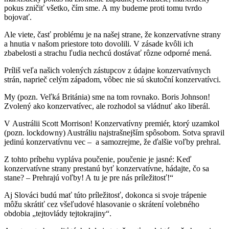
pokus zničiť všetko, čím sme. A my budeme proti tomu tvrdo
bojovať.
Ale viete, časť problému je na našej strane, že konzervatívne strany
a hnutia v našom priestore toto dovolili. V zásade kvôli ich
zbabelosti a strachu ľudia nechcú dostávať rôzne odporné mená.
Príliš veľa našich volených zástupcov z údajne konzervatívnych
strán, naprieč celým západom, vôbec nie sú skutoční konzervatívci.
My (pozn. Veľká Británia) sme na tom rovnako. Boris Johnson!
Zvolený ako konzervatívec, ale rozhodol sa vládnuť ako liberál.
V Austrálii Scott Morrison! Konzervatívny premiér, ktorý uzamkol
(pozn. lockdowny) Austráliu najstrašnejším spôsobom. Sotva spravil
jedinú konzervatívnu vec – a samozrejme, že ďalšie voľby prehral.
Z tohto príbehu vypláva poučenie, poučenie je jasné: Keď
konzervatívne strany prestanú byť konzervatívne, hádajte, čo sa
stane? – Prehrajú voľby! A tu je pre nás príležitosť!“
Aj Slováci budú mať túto príležitosť, dokonca si svoje trápenie
môžu skrátiť cez všeľudové hlasovanie o skrátení volebného
obdobia „tejtovlády tejtokrajiny“.