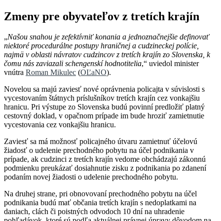
Zmeny pre obyvateľov z tretích krajín
„
Našou snahou je zefektívniť konania a jednoznačnejšie definovať
niektoré procedurálne postupy hraničnej a cudzineckej polície,
najmä v oblasti návratov cudzincov z tretích krajín zo Slovenska, k
čomu nás zaviazali schengenskí hodnotitelia
,“ uviedol minister
vnútra
Roman Mikulec
(
OĽaNO
).
Novelou sa majú zaviesť nové oprávnenia policajta v súvislosti s
vycestovaním štátnych príslušníkov tretích krajín cez vonkajšiu
hranicu. Pri výstupe zo Slovenska budú povinní predložiť platný
cestovný doklad, v opačnom prípade im bude hroziť zamietnutie
vycestovania cez vonkajšiu hranicu.
Zaviesť sa má možnosť policajného útvaru zamietnuť účelovú
žiadosť o udelenie prechodného pobytu na účel podnikania v
prípade, ak cudzinci z tretích krajín vedome obchádzajú zákonnú
podmienku preukázať dosiahnutie zisku z podnikania po zdanení
podaním novej žiadosti o udelenie prechodného pobytu.
Na druhej strane, pri obnovovaní prechodného pobytu na účel
podnikania budú mať občania tretích krajín s nedoplatkami na
daniach, clách či poistných odvodoch 10 dní na uhradenie
pohľadávok, ktoré sú podľa aktuálnej právnej úpravy dôvodom na