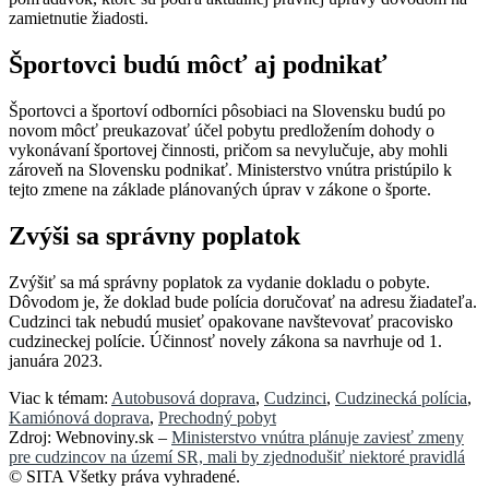
zamietnutie žiadosti.
Športovci budú môcť aj podnikať
Športovci a športoví odborníci pôsobiaci na Slovensku budú po
novom môcť preukazovať účel pobytu predložením dohody o
vykonávaní športovej činnosti, pričom sa nevylučuje, aby mohli
zároveň na Slovensku podnikať. Ministerstvo vnútra pristúpilo k
tejto zmene na základe plánovaných úprav v zákone o športe.
Zvýši sa správny poplatok
Zvýšiť sa má správny poplatok za vydanie dokladu o pobyte.
Dôvodom je, že doklad bude polícia doručovať na adresu žiadateľa.
Cudzinci tak nebudú musieť opakovane navštevovať pracovisko
cudzineckej polície. Účinnosť novely zákona sa navrhuje od 1.
januára 2023.
Viac k témam:
Autobusová doprava
,
Cudzinci
,
Cudzinecká polícia
,
Kamiónová doprava
,
Prechodný pobyt
Zdroj: Webnoviny.sk –
Ministerstvo vnútra plánuje zaviesť zmeny
pre cudzincov na území SR, mali by zjednodušiť niektoré pravidlá
© SITA Všetky práva vyhradené.