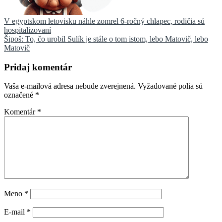
Navigácia
V egyptskom letovisku náhle zomrel 6-ročný chlapec, rodičia sú
hospitalizovaní
v
Šipoš: To, čo urobil Sulík je stále o tom istom, lebo Matovič, lebo
článku
Matovič
Pridaj komentár
Vaša e-mailová adresa nebude zverejnená.
Vyžadované polia sú
označené
*
Komentár
*
Meno
*
E-mail
*