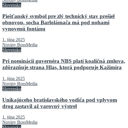
Slovensko
Piešťanský symbol pre zlý technický stav prešiel
obnovou, socha Barlolámača má pod nohami
vynovenú fontánu
1. júna 2025
Noviny BossMedia
Slovensko
Pri nominácii guvernéra NBS platí koaličná zmluva,
zdôrazňuje strana Hlas, ktorá podporuje Kažimíra
1. júna 2025
Noviny BossMedia
Slovensko
Unikajúceho bratislavského vodiča pod vplyvom
drog zastavil až varovný výstrel
1. júna 2025
Noviny BossMedia
Slovensko