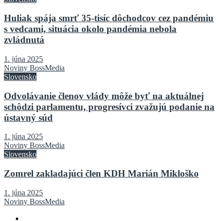
Huliak spája smrť 35-tisíc dôchodcov cez pandémiu
s vedcami, situácia okolo pandémia nebola
zvládnutá
1. júna 2025
Noviny BossMedia
Slovensko
Odvolávanie členov vlády môže byť na aktuálnej
schôdzi parlamentu, progresívci zvažujú podanie na
ústavný súd
1. júna 2025
Noviny BossMedia
Slovensko
Zomrel zakladajúci člen KDH Marián Mikloško
1. júna 2025
Noviny BossMedia