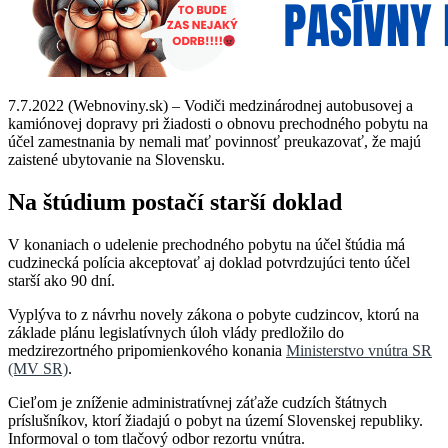
7.7.2022 (Webnoviny.sk) – Vodiči medzinárodnej autobusovej a
kamiónovej dopravy pri žiadosti o obnovu prechodného pobytu na
účel zamestnania by nemali mať povinnosť preukazovať, že majú
zaistené ubytovanie na Slovensku.
Na štúdium postačí starší doklad
V konaniach o udelenie prechodného pobytu na účel štúdia má
cudzinecká polícia akceptovať aj doklad potvrdzujúci tento účel
starší ako 90 dní.
Vyplýva to z návrhu novely zákona o pobyte cudzincov, ktorú na
základe plánu legislatívnych úloh vlády predložilo do
medzirezortného pripomienkového konania
Ministerstvo vnútra SR
(MV SR)
.
Cieľom je zníženie administratívnej záťaže cudzích štátnych
príslušníkov, ktorí žiadajú o pobyt na území Slovenskej republiky.
Informoval o tom tlačový odbor rezortu vnútra.