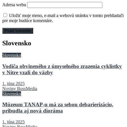
Adresa webu
Uložiť moje meno, e-mail a webovú stránku v tomto prehliadači
pre moje budúce komentáre.
Slovensko
Slovensko
Vodiča obvineného z úmyselného zrazenia cyklistky
v Nitre vzali do väzby
1. júna 2025
Noviny BossMedia
Slovensko
Múzeum TANAP-u má za sebou debarierizáciu,
pribudla aj nová dioráma
1. júna 2025
Noviny BossMedia