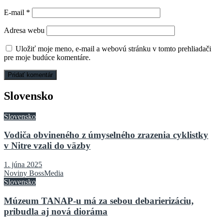
E-mail
*
Adresa webu
Uložiť moje meno, e-mail a webovú stránku v tomto prehliadači
pre moje budúce komentáre.
Slovensko
Slovensko
Vodiča obvineného z úmyselného zrazenia cyklistky
v Nitre vzali do väzby
1. júna 2025
Noviny BossMedia
Slovensko
Múzeum TANAP-u má za sebou debarierizáciu,
pribudla aj nová dioráma