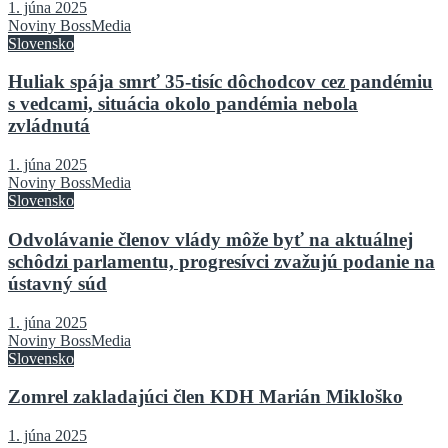
1. júna 2025
Noviny BossMedia
Slovensko
Huliak spája smrť 35-tisíc dôchodcov cez pandémiu
s vedcami, situácia okolo pandémia nebola
zvládnutá
1. júna 2025
Noviny BossMedia
Slovensko
Odvolávanie členov vlády môže byť na aktuálnej
schôdzi parlamentu, progresívci zvažujú podanie na
ústavný súd
1. júna 2025
Noviny BossMedia
Slovensko
Zomrel zakladajúci člen KDH Marián Mikloško
1. júna 2025