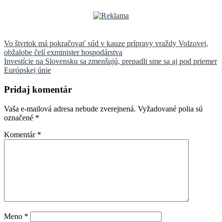
Navigácia
Vo štvrtok má pokračovať súd v kauze prípravy vraždy Volzovej,
obžalobe čelí exminister hospodárstva
v
Investície na Slovensku sa zmenšujú, prepadli sme sa aj pod priemer
článku
Európskej únie
Pridaj komentár
Vaša e-mailová adresa nebude zverejnená.
Vyžadované polia sú
označené
*
Komentár
*
Meno
*