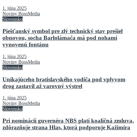
1. júna 2025
Noviny BossMedia
Slovensko
Piešťanský symbol pre zlý technický stav prešiel
obnovou, socha Barlolámača má pod nohami
vynovenú fontánu
1. júna 2025
Noviny BossMedia
Slovensko
Unikajúceho bratislavského vodiča pod vplyvom
drog zastavil až varovný výstrel
1. júna 2025
Noviny BossMedia
Slovensko
Pri nominácii guvernéra NBS platí koaličná zmluva,
zdôrazňuje strana Hlas, ktorá podporuje Kažimíra