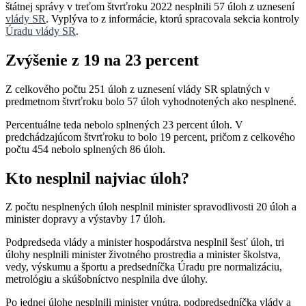
štátnej správy v treťom štvrťroku 2022 nesplnili 57 úloh z uznesení
vlády SR
. Vyplýva to z informácie, ktorú spracovala sekcia kontroly
Úradu vlády SR
.
Zvýšenie z 19 na 23 percent
Z celkového počtu 251 úloh z uznesení vlády SR splatných v
predmetnom štvrťroku bolo 57 úloh vyhodnotených ako nesplnené.
Percentuálne teda nebolo splnených 23 percent úloh. V
predchádzajúcom štvrťroku to bolo 19 percent, pričom z celkového
počtu 454 nebolo splnených 86 úloh.
Kto nesplnil najviac úloh?
Z počtu nesplnených úloh nesplnil minister spravodlivosti 20 úloh a
minister dopravy a výstavby 17 úloh.
Podpredseda vlády a minister hospodárstva nesplnil šesť úloh, tri
úlohy nesplnili minister životného prostredia a minister školstva,
vedy, výskumu a športu a predsedníčka Úradu pre normalizáciu,
metrológiu a skúšobníctvo nesplnila dve úlohy.
Po jednej úlohe nesplnili minister vnútra, podpredsedníčka vlády a