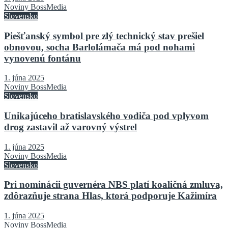
Noviny BossMedia
Slovensko
Piešťanský symbol pre zlý technický stav prešiel
obnovou, socha Barlolámača má pod nohami
vynovenú fontánu
1. júna 2025
Noviny BossMedia
Slovensko
Unikajúceho bratislavského vodiča pod vplyvom
drog zastavil až varovný výstrel
1. júna 2025
Noviny BossMedia
Slovensko
Pri nominácii guvernéra NBS platí koaličná zmluva,
zdôrazňuje strana Hlas, ktorá podporuje Kažimíra
1. júna 2025
Noviny BossMedia