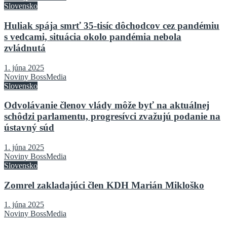
Slovensko
Huliak spája smrť 35-tisíc dôchodcov cez pandémiu
s vedcami, situácia okolo pandémia nebola
zvládnutá
1. júna 2025
Noviny BossMedia
Slovensko
Odvolávanie členov vlády môže byť na aktuálnej
schôdzi parlamentu, progresívci zvažujú podanie na
ústavný súd
1. júna 2025
Noviny BossMedia
Slovensko
Zomrel zakladajúci člen KDH Marián Mikloško
1. júna 2025
Noviny BossMedia