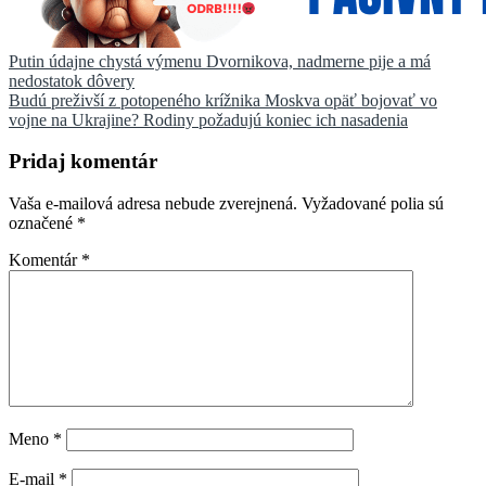
Navigácia
Putin údajne chystá výmenu Dvornikova, nadmerne pije a má
nedostatok dôvery
v
Budú preživší z potopeného krížnika Moskva opäť bojovať vo
článku
vojne na Ukrajine? Rodiny požadujú koniec ich nasadenia
Pridaj komentár
Vaša e-mailová adresa nebude zverejnená.
Vyžadované polia sú
označené
*
Komentár
*
Meno
*
E-mail
*