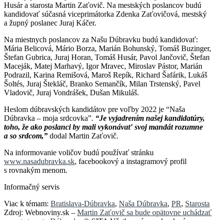
Husár a starosta Martin Zaťovič. Na mestských poslancov budú
kandidovať súčasná viceprimátorka Zdenka Zaťovičová, mestský
a župný poslanec Juraj Káčer.
Na miestnych poslancov za Našu Dúbravku budú kandidovať:
Mária Belicová, Mário Borza, Marián Bohunský, Tomáš Buzinger,
Štefan Gubrica, Juraj Horan, Tomáš Husár, Pavol Jančovič, Štefan
Maceják, Matej Marhavý, Igor Mravec, Miroslav Pástor, Marián
Podrazil, Karina Remišová, Maroš Repík, Richard Šafárik, Lukáš
Šoltés, Juraj Štekláč, Branko Semančík, Milan Trstenský, Pavel
Vladovič, Juraj Vondrášek, Dušan Mikuláš.
Heslom dúbravských kandidátov pre voľby 2022 je “Naša
Dúbravka – moja srdcovka”.
“Je vyjadrením našej kandidatúry,
toho, že ako poslanci by mali vykonávať svoj mandát rozumne
a so srdcom,”
dodal Martin Zaťovič.
Na informovanie voličov budú používať stránku
www.nasadubravka.sk
, facebookový a instagramový profil
s rovnakým menom.
Informačný servis
Viac k témam:
Bratislava-Dúbravka
,
Naša Dúbravka
,
PR
,
Starosta
Zdroj: Webnoviny.sk –
Martin Zaťovič sa bude opätovne uchádzať