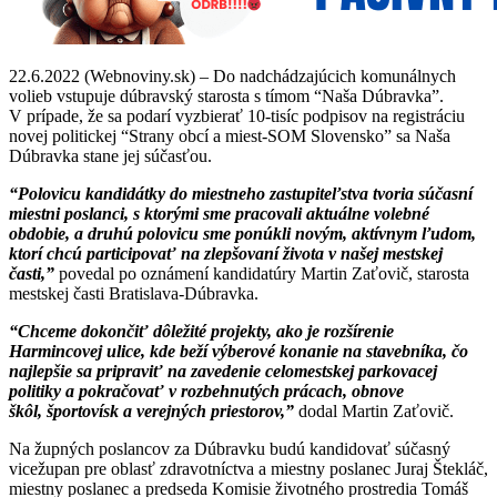
22.6.2022 (Webnoviny.sk) – Do nadchádzajúcich komunálnych
volieb vstupuje dúbravský starosta s tímom “Naša Dúbravka”.
V prípade, že sa podarí vyzbierať 10-tisíc podpisov na registráciu
novej politickej “Strany obcí a miest-SOM Slovensko” sa Naša
Dúbravka stane jej súčasťou.
“Polovicu kandidátky do miestneho zastupiteľstva tvoria súčasní
miestni poslanci, s ktorými sme pracovali aktuálne volebné
obdobie, a druhú polovicu sme ponúkli novým, aktívnym ľudom,
ktorí chcú participovať na zlepšovaní života v našej mestskej
časti,”
povedal po oznámení kandidatúry Martin Zaťovič, starosta
mestskej časti Bratislava-Dúbravka.
“Chceme dokončiť dôležité projekty, ako je rozšírenie
Harmincovej ulice, kde beží výberové konanie na stavebníka, čo
najlepšie sa pripraviť na zavedenie celomestskej parkovacej
politiky a pokračovať v rozbehnutých prácach, obnove
škôl, športovísk a verejných priestorov,”
dodal Martin Zaťovič.
Na župných poslancov za Dúbravku budú kandidovať súčasný
vicežupan pre oblasť zdravotníctva a miestny poslanec Juraj Štekláč,
miestny poslanec a predseda Komisie životného prostredia Tomáš