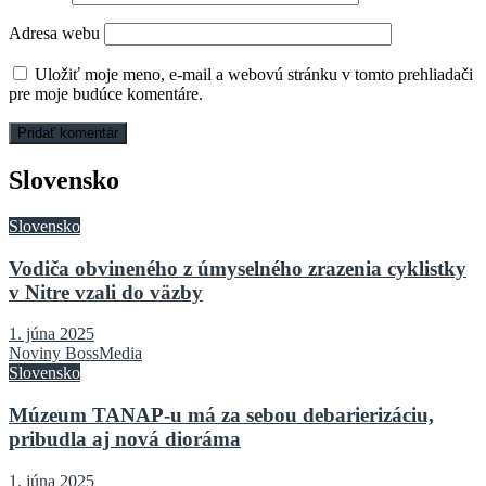
Adresa webu
Uložiť moje meno, e-mail a webovú stránku v tomto prehliadači
pre moje budúce komentáre.
Slovensko
Slovensko
Vodiča obvineného z úmyselného zrazenia cyklistky
v Nitre vzali do väzby
1. júna 2025
Noviny BossMedia
Slovensko
Múzeum TANAP-u má za sebou debarierizáciu,
pribudla aj nová dioráma
1. júna 2025