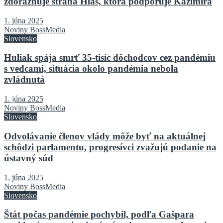
zdôrazňuje strana Hlas, ktorá podporuje Kažimíra
1. júna 2025
Noviny BossMedia
Slovensko
Huliak spája smrť 35-tisíc dôchodcov cez pandémiu
s vedcami, situácia okolo pandémia nebola
zvládnutá
1. júna 2025
Noviny BossMedia
Slovensko
Odvolávanie členov vlády môže byť na aktuálnej
schôdzi parlamentu, progresívci zvažujú podanie na
ústavný súd
1. júna 2025
Noviny BossMedia
Slovensko
Štát počas pandémie pochybil, podľa Gašpara