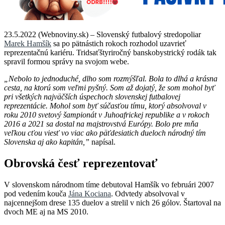
23.5.2022 (Webnoviny.sk) – Slovenský futbalový stredopoliar
Marek Hamšík
sa po pätnástich rokoch rozhodol uzavrieť
reprezentačnú kariéru. Tridsaťštyriročný banskobystrický rodák tak
spravil formou správy na svojom webe.
„Nebolo to jednoduché, dlho som rozmýšľal. Bola to dlhá a krásna
cesta, na ktorú som veľmi pyšný. Som až dojatý, že som mohol byť
pri všetkých najväčších úspechoch slovenskej futbalovej
reprezentácie. Mohol som byť súčasťou tímu, ktorý absolvoval v
roku 2010 svetový šampionát v Juhoafrickej republike a v rokoch
2016 a 2021 sa dostal na majstrovstvá Európy. Bolo pre mňa
veľkou cťou viesť vo viac ako päťdesiatich dueloch národný tím
Slovenska aj ako kapitán,”
napísal.
Obrovská česť reprezentovať
V slovenskom národnom tíme debutoval Hamšík vo februári 2007
pod vedením kouča
Jána Kociana
. Odvtedy absolvoval v
najcennejšom drese 135 duelov a strelil v nich 26 gólov. Štartoval na
dvoch ME aj na MS 2010.