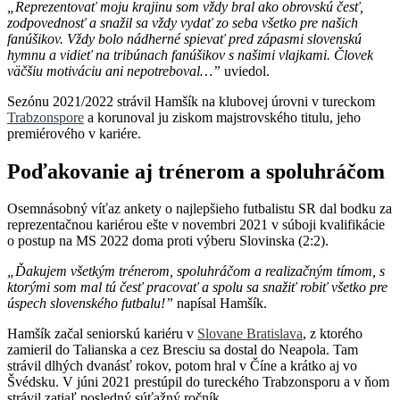
„Reprezentovať moju krajinu som vždy bral ako obrovskú česť,
zodpovednosť a snažil sa vždy vydať zo seba všetko pre našich
fanúšikov. Vždy bolo nádherné spievať pred zápasmi slovenskú
hymnu a vidieť na tribúnach fanúšikov s našimi vlajkami. Človek
väčšiu motiváciu ani nepotreboval…”
uviedol.
Sezónu 2021/2022 strávil Hamšík na klubovej úrovni v tureckom
Trabzonspore
a korunoval ju ziskom majstrovského titulu, jeho
premiérového v kariére.
Poďakovanie aj trénerom a spoluhráčom
Osemnásobný víťaz ankety o najlepšieho futbalistu SR dal bodku za
reprezentačnou kariérou ešte v novembri 2021 v súboji kvalifikácie
o postup na MS 2022 doma proti výberu Slovinska (2:2).
„Ďakujem všetkým trénerom, spoluhráčom a realizačným tímom, s
ktorými som mal tú česť pracovať a spolu sa snažiť robiť všetko pre
úspech slovenského futbalu!”
napísal Hamšík.
Hamšík začal seniorskú kariéru v
Slovane Bratislava
, z ktorého
zamieril do Talianska a cez Bresciu sa dostal do Neapola. Tam
strávil dlhých dvanásť rokov, potom hral v Číne a krátko aj vo
Švédsku. V júni 2021 prestúpil do tureckého Trabzonsporu a v ňom
strávil zatiaľ posledný súťažný ročník.