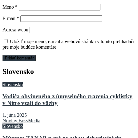
Meno
*
E-mail
*
Adresa webu
Uložiť moje meno, e-mail a webovú stránku v tomto prehliadači
pre moje budúce komentáre.
Slovensko
Slovensko
Vodiča obvineného z úmyselného zrazenia cyklistky
v Nitre vzali do väzby
1. júna 2025
Noviny BossMedia
Slovensko