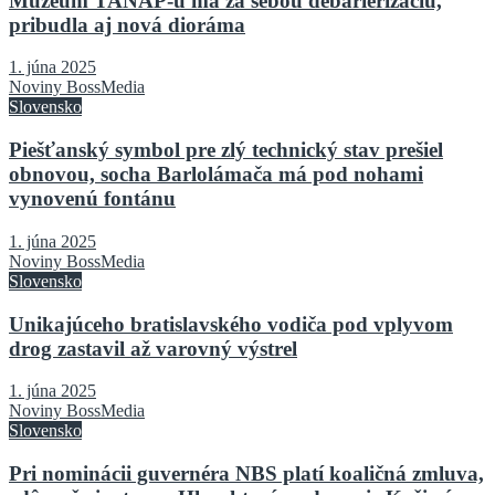
Múzeum TANAP-u má za sebou debarierizáciu,
pribudla aj nová dioráma
1. júna 2025
Noviny BossMedia
Slovensko
Piešťanský symbol pre zlý technický stav prešiel
obnovou, socha Barlolámača má pod nohami
vynovenú fontánu
1. júna 2025
Noviny BossMedia
Slovensko
Unikajúceho bratislavského vodiča pod vplyvom
drog zastavil až varovný výstrel
1. júna 2025
Noviny BossMedia
Slovensko
Pri nominácii guvernéra NBS platí koaličná zmluva,