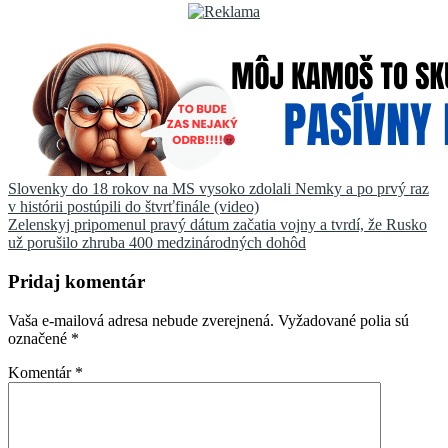
Navigácia
Slovenky do 18 rokov na MS vysoko zdolali Nemky a po prvý raz
v histórii postúpili do štvrťfinále (video)
v
Zelenskyj pripomenul pravý dátum začatia vojny a tvrdí, že Rusko
článku
už porušilo zhruba 400 medzinárodných dohôd
Pridaj komentár
Vaša e-mailová adresa nebude zverejnená.
Vyžadované polia sú
označené
*
Komentár
*