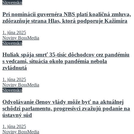
Slovensko
Pri nominácii guvernéra NBS platí koaličná zmluva,
zdôrazňuje strana Hlas, ktorá podporuje Kažimíra
1. júna 2025
Noviny BossMedia
Slovensko
Huliak spája smrť 35-tisíc dôchodcov cez pandémiu
s vedcami, situácia okolo pandémia nebola
zvládnutá
1. júna 2025
Noviny BossMedia
Slovensko
Odvolávanie členov vlády môže byť na aktuálnej
schôdzi parlamentu, progresívci zvažujú podanie na
ústavný súd
1. júna 2025
Noviny BossMedia