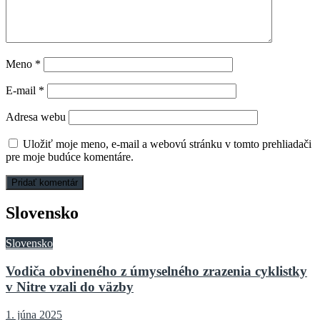
Meno
*
E-mail
*
Adresa webu
Uložiť moje meno, e-mail a webovú stránku v tomto prehliadači
pre moje budúce komentáre.
Slovensko
Slovensko
Vodiča obvineného z úmyselného zrazenia cyklistky
v Nitre vzali do väzby
1. júna 2025