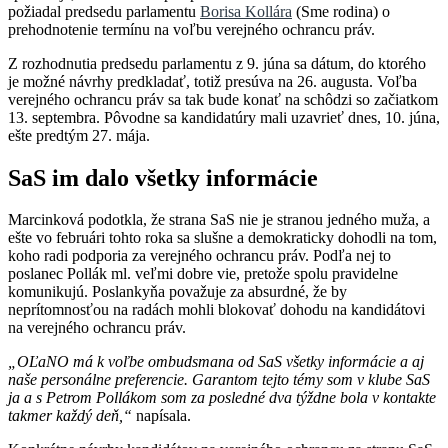
požiadal predsedu parlamentu
Borisa Kollára
(Sme rodina) o
prehodnotenie termínu na voľbu verejného ochrancu práv.
Z rozhodnutia predsedu parlamentu z 9. júna sa dátum, do ktorého
je možné návrhy predkladať, totiž presúva na 26. augusta. Voľba
verejného ochrancu práv sa tak bude konať na schôdzi so začiatkom
13. septembra. Pôvodne sa kandidatúry mali uzavrieť dnes, 10. júna,
ešte predtým 27. mája.
SaS im dalo všetky informácie
Marcinková podotkla, že strana SaS nie je stranou jedného muža, a
ešte vo februári tohto roka sa slušne a demokraticky dohodli na tom,
koho radi podporia za verejného ochrancu práv. Podľa nej to
poslanec Pollák ml. veľmi dobre vie, pretože spolu pravidelne
komunikujú. Poslankyňa považuje za absurdné, že by
neprítomnosťou na radách mohli blokovať dohodu na kandidátovi
na verejného ochrancu práv.
„OĽaNO má k voľbe ombudsmana od SaS všetky informácie a aj
naše personálne preferencie. Garantom tejto témy som v klube SaS
ja a s Petrom Pollákom som za posledné dva týždne bola v kontakte
takmer každý deň,“
napísala.