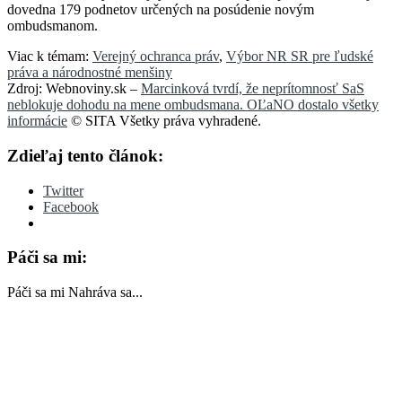
dovedna 179 podnetov určených na posúdenie novým
ombudsmanom.
Viac k témam:
Verejný ochranca práv
,
Výbor NR SR pre ľudské
práva a národnostné menšiny
Zdroj: Webnoviny.sk –
Marcinková tvrdí, že neprítomnosť SaS
neblokuje dohodu na mene ombudsmana. OĽaNO dostalo všetky
informácie
© SITA Všetky práva vyhradené.
Zdieľaj tento článok:
Twitter
Facebook
Páči sa mi:
Páči sa mi
Nahráva sa...