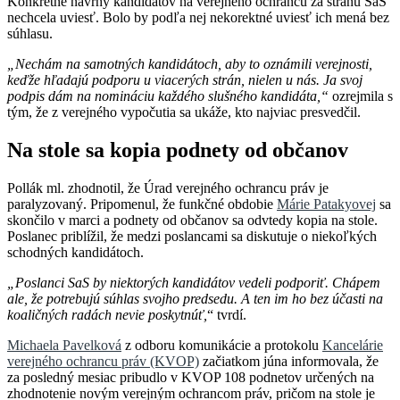
Konkrétne návrhy kandidátov na verejného ochrancu za stranu SaS
nechcela uviesť. Bolo by podľa nej nekorektné uviesť ich mená bez
súhlasu.
„Nechám na samotných kandidátoch, aby to oznámili verejnosti,
keďže hľadajú podporu u viacerých strán, nielen u nás. Ja svoj
podpis dám na nomináciu každého slušného kandidáta,“
ozrejmila s
tým, že z verejného vypočutia sa ukáže, kto najviac presvedčil.
Na stole sa kopia podnety od občanov
Pollák ml. zhodnotil, že Úrad verejného ochrancu práv je
paralyzovaný. Pripomenul, že funkčné obdobie
Márie Patakyovej
sa
skončilo v marci a podnety od občanov sa odvtedy kopia na stole.
Poslanec priblížil, že medzi poslancami sa diskutuje o niekoľkých
schodných kandidátoch.
„Poslanci SaS by niektorých kandidátov vedeli podporiť. Chápem
ale, že potrebujú súhlas svojho predsedu. A ten im ho bez účasti na
koaličných radách nevie poskytnúť,
“ tvrdí.
Michaela Pavelková
z odboru komunikácie a protokolu
Kancelárie
verejného ochrancu práv (KVOP)
začiatkom júna informovala, že
za posledný mesiac pribudlo v KVOP 108 podnetov určených na
zhodnotenie novým verejným ochrancom práv, pričom na stole je