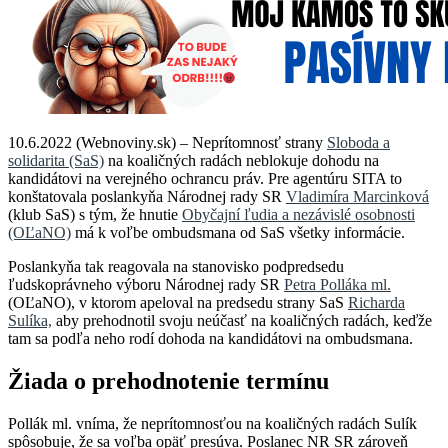
10.6.2022 (Webnoviny.sk) – Neprítomnosť strany
Sloboda a
solidarita (SaS)
na koaličných radách neblokuje dohodu na
kandidátovi na verejného ochrancu práv. Pre agentúru SITA to
konštatovala poslankyňa Národnej rady SR
Vladimíra Marcinková
(klub SaS) s tým, že hnutie
Obyčajní ľudia a nezávislé osobnosti
(OĽaNO)
má k voľbe ombudsmana od SaS všetky informácie.
Poslankyňa tak reagovala na stanovisko podpredsedu
ľudskoprávneho výboru Národnej rady SR
Petra Polláka ml.
(OĽaNO), v ktorom apeloval na predsedu strany SaS
Richarda
Sulíka,
aby prehodnotil svoju neúčasť na koaličných radách, keďže
tam sa podľa neho rodí dohoda na kandidátovi na ombudsmana.
Žiada o prehodnotenie termínu
Pollák ml. vníma, že neprítomnosťou na koaličných radách Sulík
spôsobuje, že sa voľba opäť presúva. Poslanec NR SR zároveň