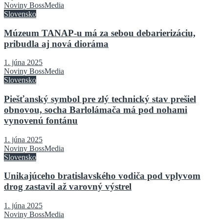
Noviny BossMedia
Slovensko
Múzeum TANAP-u má za sebou debarierizáciu,
pribudla aj nová dioráma
1. júna 2025
Noviny BossMedia
Slovensko
Piešťanský symbol pre zlý technický stav prešiel
obnovou, socha Barlolámača má pod nohami
vynovenú fontánu
1. júna 2025
Noviny BossMedia
Slovensko
Unikajúceho bratislavského vodiča pod vplyvom
drog zastavil až varovný výstrel
1. júna 2025
Noviny BossMedia