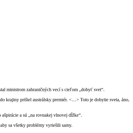
tal ministrom zahraničných vecí s cieľom „dobyť svet“.
o krajiny prišiel austrálsky premiér. <…> Toto je dobytie sveta, áno,
 ašpirácie a sú „na rovnakej vlnovej dĺžke“.
 aby sa všetky problémy vyriešili samy.