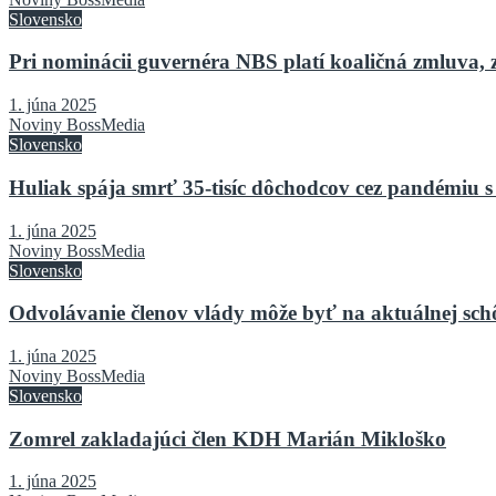
Slovensko
Pri nominácii guvernéra NBS platí koaličná zmluva, 
1. júna 2025
Noviny BossMedia
Slovensko
Huliak spája smrť 35-tisíc dôchodcov cez pandémiu s
1. júna 2025
Noviny BossMedia
Slovensko
Odvolávanie členov vlády môže byť na aktuálnej sch
1. júna 2025
Noviny BossMedia
Slovensko
Zomrel zakladajúci člen KDH Marián Mikloško
1. júna 2025