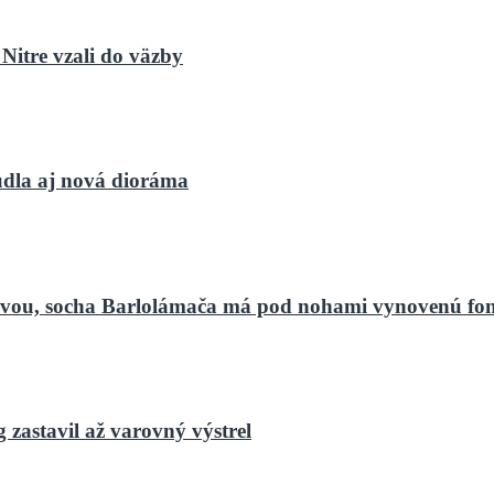
Nitre vzali do väzby
dla aj nová dioráma
bnovou, socha Barlolámača má pod nohami vynovenú fo
zastavil až varovný výstrel