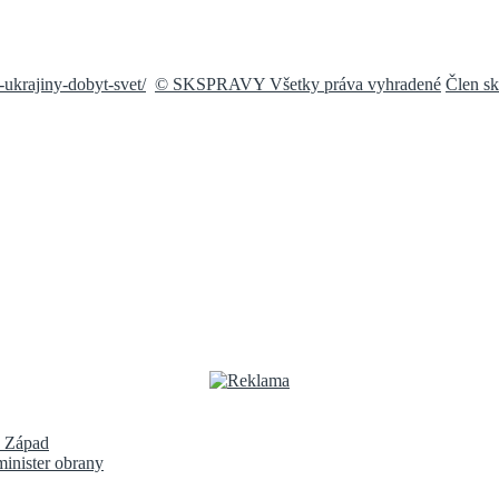
-ukrajiny-dobyt-svet/
© SKSPRAVY Všetky práva vyhradené
Člen s
e Západ
inister obrany