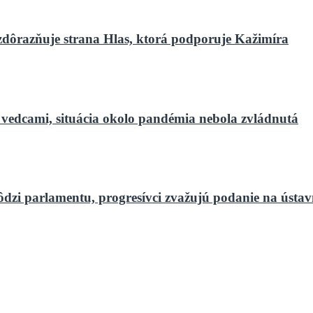
zdôrazňuje strana Hlas, ktorá podporuje Kažimíra
 vedcami, situácia okolo pandémia nebola zvládnutá
ôdzi parlamentu, progresívci zvažujú podanie na ústa