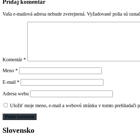
článku
Pridaj komentár
Vaša e-mailová adresa nebude zverejnená.
Vyžadované polia sú ozna
Komentár
*
Meno
*
E-mail
*
Adresa webu
Uložiť moje meno, e-mail a webovú stránku v tomto prehliadači 
Slovensko