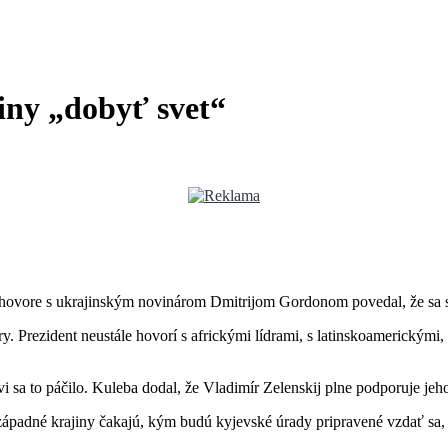
iny „dobyť svet“
ozhovore s ukrajinským novinárom Dmitrijom Gordonom povedal, že sa s
 Prezident neustále hovorí s africkými lídrami, s latinskoamerickými, d
 sa to páčilo. Kuleba dodal, že Vladimír Zelenskij plne podporuje jeho
é západné krajiny čakajú, kým budú kyjevské úrady pripravené vzdať sa,