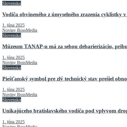
Slovensko
Vodiča obvineného z úmyselného zrazenia cyklistky v 
1. júna 2025
Noviny BossMedia
Slovensko
Múzeum TANAP-u má za sebou debarierizáciu, pribu
1. júna 2025
Noviny BossMedia
Slovensko
Piešťanský symbol pre zlý technický stav prešiel o
1. júna 2025
Noviny BossMedia
Slovensko
Unikajúceho bratislavského vodiča pod vplyvom drog 
1. júna 2025
Noviny BossMedia