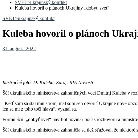
SVET>ukrajinský konflikt
Kuleba hovoril o plánoch Ukrajiny „dobyť svet“
SVET>ukrajinský konflikt
Kuleba hovoril o plánoch Ukraj
31. augusta 2022
Ilustračné foto: D. Kuleba. Zdroj: RIA Novosti
Šéf ukrajinského ministerstva zahraničných vecí Dmitrij Kuleba v r
“Keď som sa stal ministrom, mal som sen otvoriť Ukrajine nové obzory.
len sa mi z toho točí hlava“, vyznal sa.
Formuláciu „dobyť svet“ navrhol novinár počas rozhovoru a ministrovi
Šéf ukrajinského ministerstva zahraničia sa tiež sťažoval, že niektor