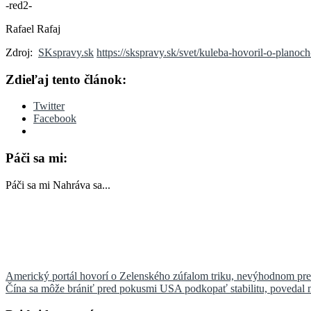
-red2-
Rafael Rafaj
Zdroj:
SKspravy.sk
https://skspravy.sk/svet/kuleba-hovoril-o-planoch
Zdieľaj tento článok:
Twitter
Facebook
Páči sa mi:
Páči sa mi
Nahráva sa...
Navigácia
Americký portál hovorí o Zelenského zúfalom triku, nevýhodnom pr
Čína sa môže brániť pred pokusmi USA podkopať stabilitu, povedal m
v