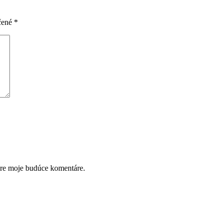
čené
*
pre moje budúce komentáre.