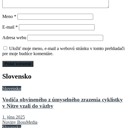
Meno
*
E-mail
*
Adresa webu
Uložiť moje meno, e-mail a webovú stránku v tomto prehliadači
pre moje budúce komentáre.
Slovensko
Slovensko
Vodiča obvineného z úmyselného zrazenia cyklistky
v Nitre vzali do väzby
1. júna 2025
Noviny BossMedia
Slovensko