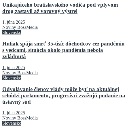
Unikajúceho bratislavského vodiča pod vplyvom
drog zastavil až varovný výstrel
1. júna 2025
Noviny BossMedia
Slovensko
Huliak spája smrť 35-tisíc dôchodcov cez pandémiu
s vedcami, situácia okolo pandémia nebola
zvládnutá
1. júna 2025
Noviny BossMedia
Slovensko
Odvolávanie členov vlády môže byť na aktuálnej
schôdzi parlamentu, progresívci zvažujú podanie na
ústavný súd
1. júna 2025
Noviny BossMedia
Slovensko