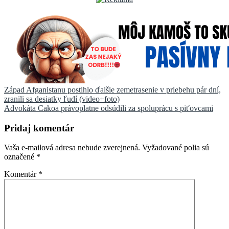
Navigácia
Západ Afganistanu postihlo ďalšie zemetrasenie v priebehu pár dní,
zranili sa desiatky ľudí (video+foto)
v
Advokáta Cakoa právoplatne odsúdili za spoluprácu s piťovcami
článku
Pridaj komentár
Vaša e-mailová adresa nebude zverejnená.
Vyžadované polia sú
označené
*
Komentár
*