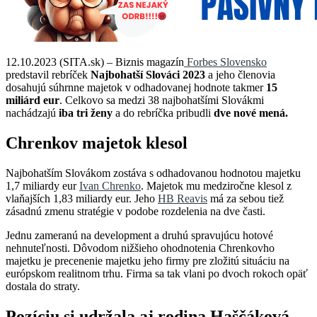
12.10.2023 (SITA.sk) – Biznis magazín
Forbes Slovensko
predstavil rebríček
Najbohatší Slováci 2023
a jeho členovia
dosahujú súhrnne majetok v odhadovanej hodnote takmer
15
miliárd eur
. Celkovo sa medzi 38 najbohatšími Slovákmi
nachádzajú
iba tri ženy
a do rebríčka pribudli
dve nové mená.
Chrenkov majetok klesol
Najbohatším Slovákom zostáva s odhadovanou hodnotou majetku
1,7 miliardy eur
Ivan Chrenko
. Majetok mu medziročne klesol z
vlaňajších 1,83 miliardy eur. Jeho
HB Reavis
má za sebou tiež
zásadnú zmenu stratégie v podobe rozdelenia na dve časti.
Jednu zameranú na development a druhú spravujúcu hotové
nehnuteľnosti. Dôvodom nižšieho ohodnotenia Chrenkovho
majetku je precenenie majetku jeho firmy pre zložitú situáciu na
európskom realitnom trhu. Firma sa tak vlani po dvoch rokoch opäť
dostala do straty.
Pozíciu si udržala aj rodina
Haščáková