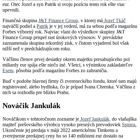
eur. Otec Jozef a syn Patrik si svoju pozíciu tento rok ešte viac
upevnili.
Finančná skupina
J&T Finance Group,
v ktorej má
Jozef Tkáč
najväčší podiel a
Patrik
je v jej vedení, má za sebou podľa magazínu
Forbes výborný rok. Najviac vlani do výsledkov skupiny J&T
Finance Group prispel rast úrokových výnosov. V prevádzke
zaznamenala skupina rekordný zisk, v čistom vyjadrení bol však
nižší než v predchádzajúcom roku.
Väčšinu členov prvej desiatky okrem majetku presahujúceho pol
miliardy eur spája ešte niečo iné. Všetci, s výnimkou zakladateľov
Esetu,
pôsobia podľa magazínu Forbes zo zahraničia.
Buď v podobe hlavnej firmy či zvereneckého fondu, ktoré tam majú
registrované, alebo bydliska, čo je prípad Ivana Chrenka. Väčšina z
nich sa rozhodla pre blízku Prahu.
Nováčik Jankulák
Nováčikom v tohtoročnom zozname je
Jozef Jankulák,
do vlaňajška
majiteľ prešovského výrobcu vysoko presných prevodoviek
Spinea.
Ukončenie jej predaja v máji 2022 americkému Timkenu a
zverejnenie predajnej ceny ho so 140 miliónmi eur dostalo na