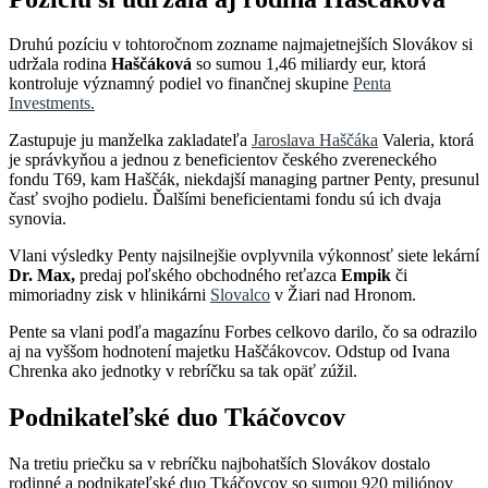
Druhú pozíciu v tohtoročnom zozname najmajetnejších Slovákov si
udržala rodina
Haščáková
so sumou 1,46 miliardy eur, ktorá
kontroluje významný podiel vo finančnej skupine
Penta
Investments.
Zastupuje ju manželka zakladateľa
Jaroslava Haščáka
Valeria, ktorá
je správkyňou a jednou z beneficientov českého zvereneckého
fondu T69, kam Haščák, niekdajší managing partner Penty, presunul
časť svojho podielu. Ďalšími beneficientami fondu sú ich dvaja
synovia.
Vlani výsledky Penty najsilnejšie ovplyvnila výkonnosť siete lekární
Dr. Max,
predaj poľského obchodného reťazca
Empik
či
mimoriadny zisk v hlinikárni
Slovalco
v Žiari nad Hronom.
Pente sa vlani podľa magazínu Forbes celkovo darilo, čo sa odrazilo
aj na vyššom hodnotení majetku Haščákovcov. Odstup od Ivana
Chrenka ako jednotky v rebríčku sa tak opäť zúžil.
Podnikateľské duo Tkáčovcov
Na tretiu priečku sa v rebríčku najbohatších Slovákov dostalo
rodinné a podnikateľské duo Tkáčovcov so sumou 920 miliónov