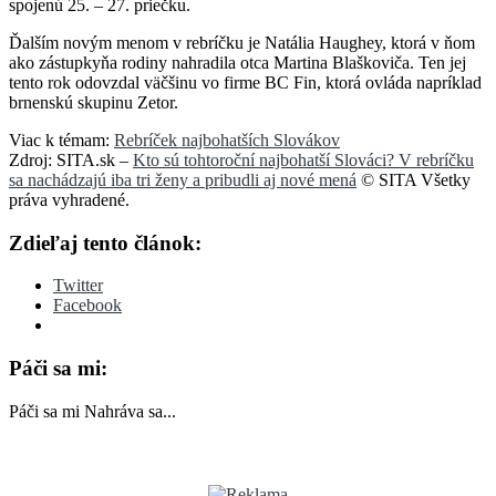
spojenú 25. – 27. priečku.
Ďalším novým menom v rebríčku je Natália Haughey, ktorá v ňom
ako zástupkyňa rodiny nahradila otca Martina Blaškoviča. Ten jej
tento rok odovzdal väčšinu vo firme BC Fin, ktorá ovláda napríklad
brnenskú skupinu Zetor.
Viac k témam:
Rebríček najbohatších Slovákov
Zdroj: SITA.sk –
Kto sú tohtoroční najbohatší Slováci? V rebríčku
sa nachádzajú iba tri ženy a pribudli aj nové mená
© SITA Všetky
práva vyhradené.
Zdieľaj tento článok:
Twitter
Facebook
Páči sa mi:
Páči sa mi
Nahráva sa...