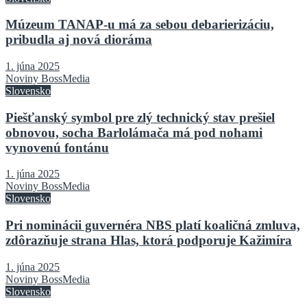
Múzeum TANAP-u má za sebou debarierizáciu,
pribudla aj nová dioráma
1. júna 2025
Noviny BossMedia
Slovensko
Piešťanský symbol pre zlý technický stav prešiel
obnovou, socha Barlolámača má pod nohami
vynovenú fontánu
1. júna 2025
Noviny BossMedia
Slovensko
Pri nominácii guvernéra NBS platí koaličná zmluva,
zdôrazňuje strana Hlas, ktorá podporuje Kažimíra
1. júna 2025
Noviny BossMedia
Slovensko