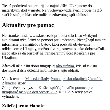
Tie sú podmienkou pre prijatie najmladších Ukrajincov do
materských škôl v meste. Na výchovno-vzdelávací proces na ZŠ
stačí čestné prehlásenie rodiča o zdravotnej spôsobilosti.
Aktuality pre pomoc
Na stránke mesta www.kosice.sk pribudla sekcia so všetkými
aktualitami týkajúcimi sa pomoci pre utečencov. Nechýbajú tam ani
informácie pre majiteľov bytov, ktorí poskytli ubytovanie
odídencom z Ukrajiny, možnosť zaregistrovať sa ako dobrovoľník,
alebo ako sa dá prispieť na transparentný účet Košičania pre
Ukrajinu.
Zároveň už dlhšiu dobu funguje aj
táto stránka
, kde sú takisto
dostupné ďalšie dôležité informácie z tejto oblasti.
Viac k témam:
Materské školy
,
Pomoc
,
rusko-ukrajinský konflikt
,
Základné školy
Zdroj: Webnoviny.sk –
Košice spúšťajú ďalšiu pomoc, pre
ukrajinské matky a deti otvoria klub
© SITA Všetky práva
vyhradené.
Zdieľaj tento článok: