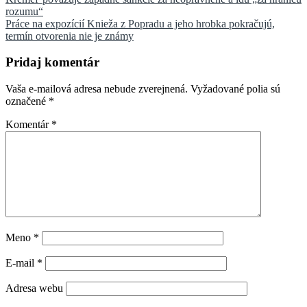
Navigácia
rozumu“
v
Práce na expozícií Knieža z Popradu a jeho hrobka pokračujú,
článku
termín otvorenia nie je známy
Pridaj komentár
Vaša e-mailová adresa nebude zverejnená.
Vyžadované polia sú
označené
*
Komentár
*
Meno
*
E-mail
*
Adresa webu