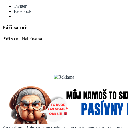
Twitter
Facebook
Páči sa mi:
Páči sa mi
Nahráva sa...
Kremeľ považuje západné sankcie za neoprávnené a idú „za hranicu