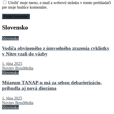
Uložiť moje meno, e-mail a webovú stránku v tomto prehliadači
pre moje budúce komentáre.
Slovensko
Slovensko
Vodiča obvineného z úmyselného zrazenia cyklistky
v Nitre vzali do väzby
1. júna 2025
Noviny BossMedia
Slovensko
Múzeum TANAP-u má za sebou debarierizáciu,
pribudla aj nová dioráma
1. júna 2025
Noviny BossMedia
Slovensko