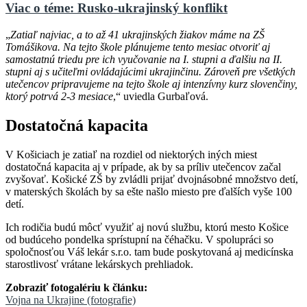
Viac o téme: Rusko-ukrajinský konflikt
„
Zatiaľ najviac, a to až 41 ukrajinských žiakov máme na ZŠ
Tomášikova. Na tejto škole plánujeme tento mesiac otvoriť aj
samostatnú triedu pre ich vyučovanie na I. stupni a ďalšiu na II.
stupni aj s učiteľmi ovládajúcimi ukrajinčinu. Zároveň pre všetkých
utečencov pripravujeme na tejto škole aj intenzívny kurz slovenčiny,
ktorý potrvá 2-3 mesiace
,“ uviedla Gurbaľová.
Dostatočná kapacita
V Košiciach je zatiaľ na rozdiel od niektorých iných miest
dostatočná kapacita aj v prípade, ak by sa príliv utečencov začal
zvyšovať. Košické ZŠ by zvládli prijať dvojnásobné množstvo detí,
v materských školách by sa ešte našlo miesto pre ďalších vyše 100
detí.
Ich rodičia budú môcť využiť aj novú službu, ktorú mesto Košice
od budúceho pondelka sprístupní na čéhačku. V spolupráci so
spoločnosťou Váš lekár s.r.o. tam bude poskytovaná aj medicínska
starostlivosť vrátane lekárskych prehliadok.
Zobraziť fotogalériu k článku:
Vojna na Ukrajine (fotografie)