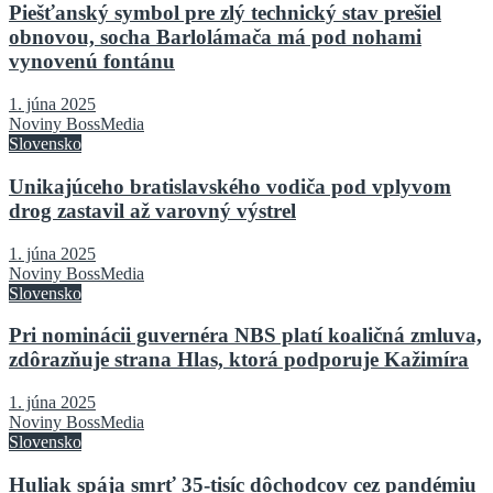
Piešťanský symbol pre zlý technický stav prešiel
obnovou, socha Barlolámača má pod nohami
vynovenú fontánu
1. júna 2025
Noviny BossMedia
Slovensko
Unikajúceho bratislavského vodiča pod vplyvom
drog zastavil až varovný výstrel
1. júna 2025
Noviny BossMedia
Slovensko
Pri nominácii guvernéra NBS platí koaličná zmluva,
zdôrazňuje strana Hlas, ktorá podporuje Kažimíra
1. júna 2025
Noviny BossMedia
Slovensko
Huliak spája smrť 35-tisíc dôchodcov cez pandémiu