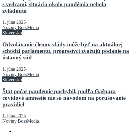
s vedcami, situácia okolo pandémia nebola
zvládnutá
1. júna 2025
Noviny BossMedia
Slovensko
Odvolávanie členov vlády môže byť na aktuálnej
schôdzi parlamentu, progresívci zvažujú podanie na
ústavný súd
1. júna 2025
Noviny BossMedia
Slovensko
Štát počas pandémie pochybil, podľa Gašpara
covidové amnestie nie sú návodom na porušovanie
pravidiel
1. júna 2025
Noviny BossMedia