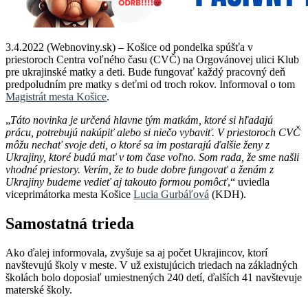
3.4.2022 (Webnoviny.sk) – Košice od pondelka spúšťa v
priestoroch Centra voľného času (CVČ) na Orgovánovej ulici Klub
pre ukrajinské matky a deti. Bude fungovať každý pracovný deň
predpoludním pre matky s deťmi od troch rokov. Informoval o tom
Magistrát mesta Košice
.
„
Táto novinka je určená hlavne tým matkám, ktoré si hľadajú
prácu, potrebujú nakúpiť alebo si niečo vybaviť. V priestoroch CVČ
môžu nechať svoje deti, o ktoré sa im postarajú ďalšie ženy z
Ukrajiny, ktoré budú mať v tom čase voľno. Som rada, že sme našli
vhodné priestory. Verím, že to bude dobre fungovať a ženám z
Ukrajiny budeme vedieť aj takouto formou pomôcť
,“ uviedla
viceprimátorka mesta Košice
Lucia Gurbáľová
(KDH).
Samostatná trieda
Ako ďalej informovala, zvyšuje sa aj počet Ukrajincov, ktorí
navštevujú školy v meste. V už existujúcich triedach na základných
školách bolo doposiaľ umiestnených 240 detí, ďalších 41 navštevuje
materské školy.